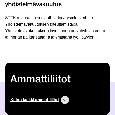
yhdistelmävakuutus
STTK:n lausunto sosiaali- ja terveysministeriölle
Yhdistelmävakuutuksen toteuttamistapa
Yhdistelmävakuutuksen tavoitteena on vahvistaa vuoroin
tai rinnan palkansaajana ja yrittäjänä työllistyvien...
Ammattiliitot
Katso kaikki ammattiliitot