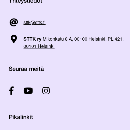
Yhteystiedot
sttk@sttk.fi
STTK ry
Mikonkatu 8 A, 00100 Helsinki, PL 421,
00101 Helsinki
Seuraa meitä
Pikalinkit