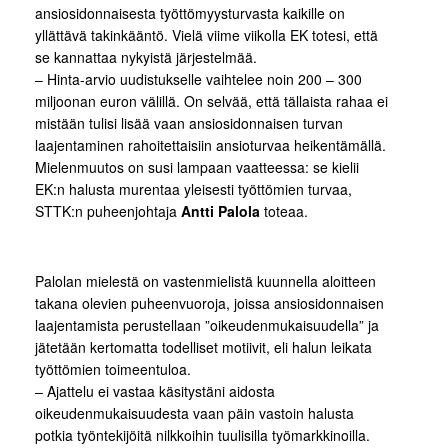
ansiosidonnaisesta työttömyysturvasta kaikille on
yllättävä takinkääntö. Vielä viime viikolla EK totesi, että
se kannattaa nykyistä järjestelmää.
– Hinta-arvio uudistukselle vaihtelee noin 200 – 300
miljoonan euron välillä. On selvää, että tällaista rahaa ei
mistään tulisi lisää vaan ansiosidonnaisen turvan
laajentaminen rahoitettaisiin ansioturvaa heikentämällä.
Mielenmuutos on susi lampaan vaatteessa: se kielii
EK:n halusta murentaa yleisesti työttömien turvaa,
STTK:n puheenjohtaja
Antti Palola
toteaa.
Palolan mielestä on vastenmielistä kuunnella aloitteen
takana olevien puheenvuoroja, joissa ansiosidonnaisen
laajentamista perustellaan ”oikeudenmukaisuudella” ja
jätetään kertomatta todelliset motiivit, eli halun leikata
työttömien toimeentuloa.
– Ajattelu ei vastaa käsitystäni aidosta
oikeudenmukaisuudesta vaan päin vastoin halusta
potkia työntekijöitä nilkkoihin tuulisilla työmarkkinoilla.