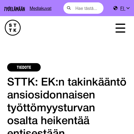
Mediakuvat
FI
TIEDOTE
STTK: EK:n takinkääntö
ansiosidonnaisen
työttömyysturvan
osalta heikentää