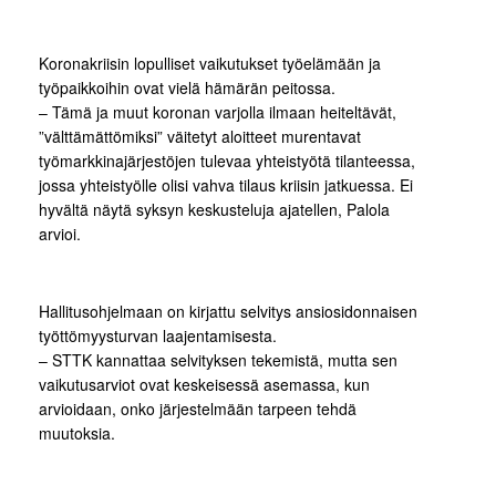
Koronakriisin lopulliset vaikutukset työelämään ja
työpaikkoihin ovat vielä hämärän peitossa.
– Tämä ja muut koronan varjolla ilmaan heiteltävät,
”välttämättömiksi” väitetyt aloitteet murentavat
työmarkkinajärjestöjen tulevaa yhteistyötä tilanteessa,
jossa yhteistyölle olisi vahva tilaus kriisin jatkuessa. Ei
hyvältä näytä syksyn keskusteluja ajatellen, Palola
arvioi.
Hallitusohjelmaan on kirjattu selvitys ansiosidonnaisen
työttömyysturvan laajentamisesta.
– STTK kannattaa selvityksen tekemistä, mutta sen
vaikutusarviot ovat keskeisessä asemassa, kun
arvioidaan, onko järjestelmään tarpeen tehdä
muutoksia.