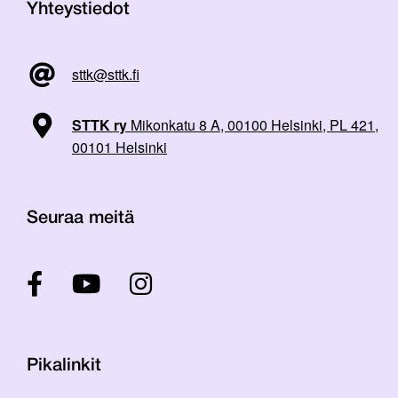
Yhteystiedot
sttk@sttk.fi
STTK ry
Mikonkatu 8 A, 00100 Helsinki, PL 421,
00101 Helsinki
Seuraa meitä
Pikalinkit