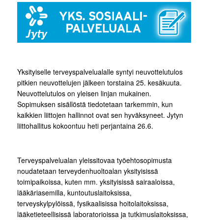
Yksityiselle terveyspalvelualalle syntyi neuvottelutulos
pitkien neuvottelujen jälkeen torstaina 25. kesäkuuta.
Neuvottelutulos on yleisen linjan mukainen.
Sopimuksen sisällöstä tiedotetaan tarkemmin, kun
kaikkien liittojen hallinnot ovat sen hyväksyneet. Jytyn
liittohallitus kokoontuu heti perjantaina 26.6.
Terveyspalvelualan yleissitovaa työehtosopimusta
noudatetaan terveydenhuoltoalan yksityisissä
toimipaikoissa, kuten mm. yksityisissä sairaaloissa,
lääkäriasemilla, kuntoutuslaitoksissa,
terveyskylpylöissä, fysikaalisissa hoitolaitoksissa,
lääketieteellisissä laboratorioissa ja tutkimuslaitoksissa,