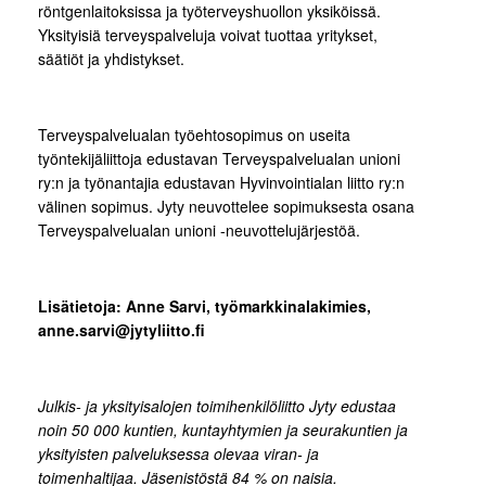
röntgenlaitoksissa ja työterveyshuollon yksiköissä.
Yksityisiä terveyspalveluja voivat tuottaa yritykset,
säätiöt ja yhdistykset.
Terveyspalvelualan työehtosopimus on useita
työntekijäliittoja edustavan Terveyspalvelualan unioni
ry:n ja työnantajia edustavan Hyvinvointialan liitto ry:n
välinen sopimus. Jyty neuvottelee sopimuksesta osana
Terveyspalvelualan unioni -neuvottelujärjestöä.
Lisätietoja: Anne Sarvi, työmarkkinalakimies,
anne.sarvi@jytyliitto.fi
Julkis- ja yksityisalojen toimihenkilöliitto Jyty edustaa
noin 50 000 kuntien, kuntayhtymien ja seurakuntien ja
yksityisten palveluksessa olevaa viran- ja
toimenhaltijaa. Jäsenistöstä 84 % on naisia.