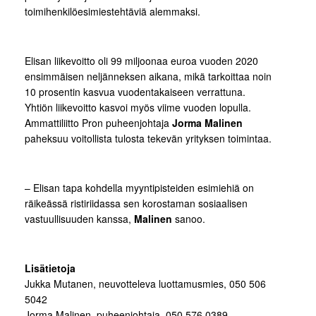
toimihenkilöesimiestehtäviä alemmaksi.
Elisan liikevoitto oli 99 miljoonaa euroa vuoden 2020
ensimmäisen neljänneksen aikana, mikä tarkoittaa noin
10 prosentin kasvua vuodentakaiseen verrattuna.
Yhtiön liikevoitto kasvoi myös viime vuoden lopulla.
Ammattiliitto Pron puheenjohtaja
Jorma Malinen
paheksuu voitollista tulosta tekevän yrityksen toimintaa.
– Elisan tapa kohdella myyntipisteiden esimiehiä on
räikeässä ristiriidassa sen korostaman sosiaalisen
vastuullisuuden kanssa,
Malinen
sanoo.
Lisätietoja
Jukka Mutanen, neuvotteleva luottamusmies, 050 506
5042
Jorma Malinen, puheenjohtaja, 050 576 0389