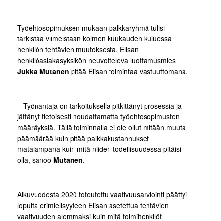
Työehtosopimuksen mukaan palkkaryhmä tulisi
tarkistaa viimeistään kolmen kuukauden kuluessa
henkilön tehtävien muutoksesta. Elisan
henkilöasiakasyksikön neuvotteleva luottamusmies
Jukka Mutanen
pitää Elisan toimintaa vastuuttomana.
– Työnantaja on tarkoituksella pitkittänyt prosessia ja
jättänyt tietoisesti noudattamatta työehtosopimusten
määräyksiä. Tällä toiminnalla ei ole ollut mitään muuta
päämäärää kuin pitää palkkakustannukset
matalampana kuin mitä niiden todellisuudessa pitäisi
olla, sanoo
Mutanen
.
Alkuvuodesta 2020 toteutettu vaativuusarviointi päättyi
lopulta erimielisyyteen Elisan asetettua tehtävien
vaativuuden alemmaksi kuin mitä toimihenkilöt