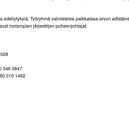
isia edellytyksiä. Työryhmä valmistelee palkkatasa-arvon edistämi
eavat molempien järjestöjen puheenjohtajat.
0028
50 346 0847
050 310 1492