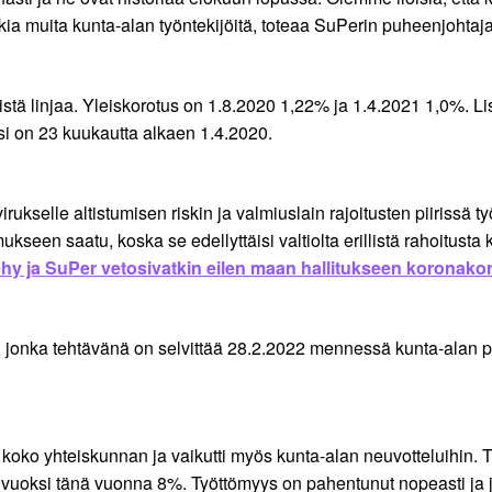
ikkia muita kunta-alan työntekijöitä, toteaa SuPerin puheenjohtaj
leistä linjaa. Yleiskorotus on 1.8.2020 1,22% ja 1.4.2021 1,0%.
i on 23 kuukautta alkaen 1.4.2020.
ukselle altistumisen riskin ja valmiuslain rajoitusten piirissä ty
kseen saatu, koska se edellyttäisi valtiolta erillistä rahoitusta
hy ja SuPer vetosivatkin eilen maan hallitukseen koronak
 jonka tehtävänä on selvittää 28.2.2022 mennessä kunta-alan pa
ätti koko yhteiskunnan ja vaikutti myös kunta-alan neuvotteluihi
 vuoksi tänä vuonna 8%. Työttömyys on pahentunut nopeasti ja j