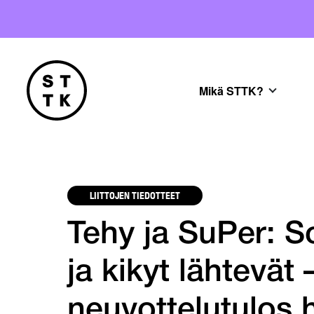
Mikä STTK?
LIITTOJEN TIEDOTTEET
Tehy ja SuPer: S
ja kikyt lähtevät
neuvottelutulos 