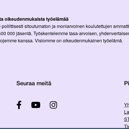
ta oikeudenmukaista työelämää
oliittisesti sitoutumaton ja moniarvoinen koulutettujen ammattil
 400 000 jäsentä. Työskentelemme tasa-arvoisen, yhdenvertaisen
ittojemme kanssa. Visiomme on oikeudenmukainen työelämä.
Seuraa meitä
Pi
Yh
La
ST
Ti