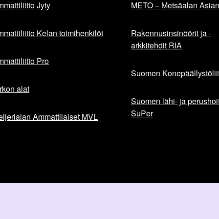
mattiliitto Jyty
METO – Metsäalan Asiant
mattiliitto Kelan toimihenkilöt
Rakennusinsinöörit ja -
arkkitehdit RIA
mattiliitto Pro
Suomen Konepäällystöliit
rkon alat
Suomen lähi- ja perushoita
SuPer
ijerialan Ammattilaiset MVL