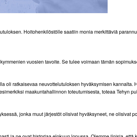
tuloksen. Hoitohenkilöstölle saatiin monia merkittäviä parannu
en kymmenien vuosien tavoite. Se tulee voimaan tämän sopimuk
 oli ratkaisevaa neuvottelutuloksen hyväksymisen kannalta. Hyl
 esimerkiksi maakuntahallinnon toteutumisesta, toteaa Tehyn p
ksessä, jonka muut järjestöt olisivat hyväksyneet, ne olisivat p
hasti ja ne ovat historiaa elokuun lopussa. Olemme iloisia, että