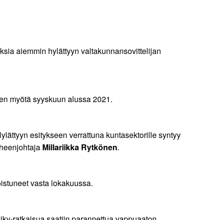
ksia aiemmin hylättyyn valtakunnansovittelijan
sen myötä syyskuun alussa 2021.
ättyyn esitykseen verrattuna kuntasektorille syntyy
uheenjohtaja
Millariikka Rytkönen
.
oistuneet vasta lokakuussa.
 kiky-ratkaisua saatiin parannettua vappuaaton