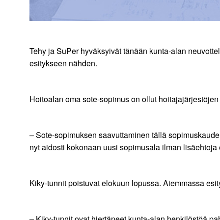
Tehy ja SuPer hyväksyivät tänään kunta-alan neuvottelu
esitykseen nähden.
Hoitoalan oma sote-sopimus on ollut hoitajajärjestöj
– Sote-sopimuksen saavuttaminen tällä sopimuskaudella
nyt aidosti kokonaan uusi sopimusala ilman lisäehtoja
Kiky-tunnit poistuvat elokuun lopussa. Aiemmassa esity
– Kiky-tunnit ovat hiertäneet kunta-alan henkilöstöä pa