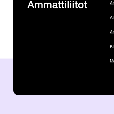
Am
Ammattiliitot
Am
Am
Ki
Me