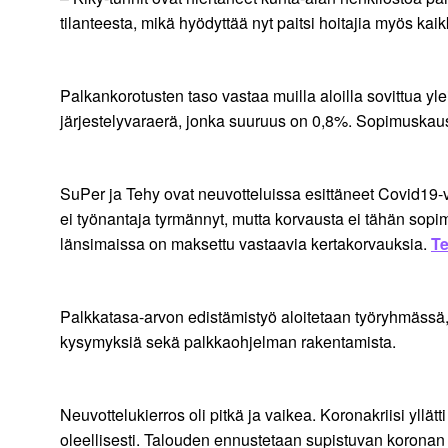
tilanteesta, mikä hyödyttää nyt paitsi hoitajia myös ka
Palkankorotusten taso vastaa muilla aloilla sovittua y
järjestelyvaraerä, jonka suuruus on 0,8%. Sopimuskaus
SuPer ja Tehy ovat neuvotteluissa esittäneet Covid19-vir
ei työnantaja tyrmännyt, mutta korvausta ei tähän sopimu
länsimaissa on maksettu vastaavia kertakorvauksia.
Te
Palkkatasa-arvon edistämistyö aloitetaan työryhmässä,
kysymyksiä sekä palkkaohjelman rakentamista.
Neuvottelukierros oli pitkä ja vaikea. Koronakriisi yll
oleellisesti. Talouden ennustetaan supistuvan koronan