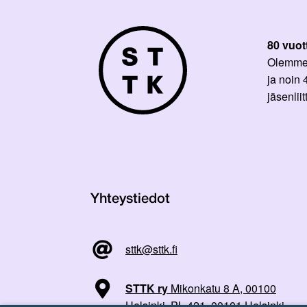
80 vuot
Olemme p
ja noin
jäsenli
Yhteystiedot
sttk@sttk.fi
STTK ry
Mikonkatu 8 A, 00100
Helsinki, PL 421, 00101 Helsinki