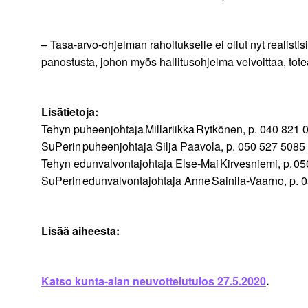
– Tasa-arvo-ohjelman rahoitukselle ei ollut nyt realist
panostusta, johon myös hallitusohjelma velvoittaa, tot
Lisätietoja:
Tehyn puheenjohtaja Millariikka Rytkönen, p. 040 821 
SuPerin puheenjohtaja Silja Paavola, p. 050 527 5085
Tehyn edunvalvontajohtaja Else-Mai Kirvesniemi, p. 0
SuPerin edunvalvontajohtaja Anne Sainila-Vaarno, p. 
Lisää aiheesta:
Katso kunta-alan neuvottelutulos 27.5.2020
.