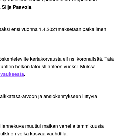
a
Silja Paavola
.
 Lisäksi ensi vuonna 1.4.2021maksetaan paikallinen
öskenteleville kertakorvausta eli ns. koronalisää. Tätä
 kuntien heikon taloustilanteen vuoksi. Muissa
orvauksesta
.
lkkatasa-arvoon ja ansiokehitykseen liittyviä
n. Tilannekuva muuttui matkan varrella tammikuusta
ulkinen velka kasvaa vauhdilla.