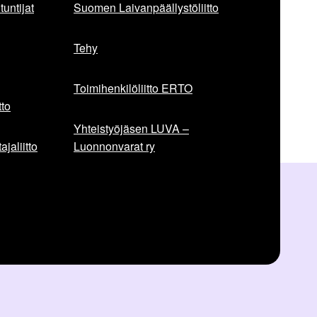
untijat
Suomen Laivanpäällystöliitto
Tehy
Toimihenkilöliitto ERTO
to
Yhteistyöjäsen LUVA –
jaliitto
Luonnonvarat ry