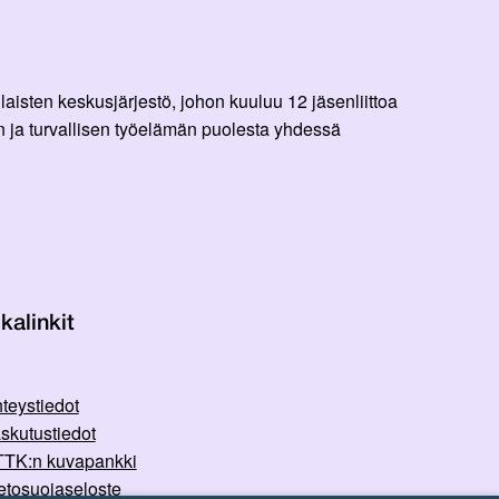
aisten keskusjärjestö, johon kuuluu 12 jäsenliittoa
 ja turvallisen työelämän puolesta yhdessä
kalinkit
teystiedot
skutustiedot
TK:n kuvapankki
etosuojaseloste