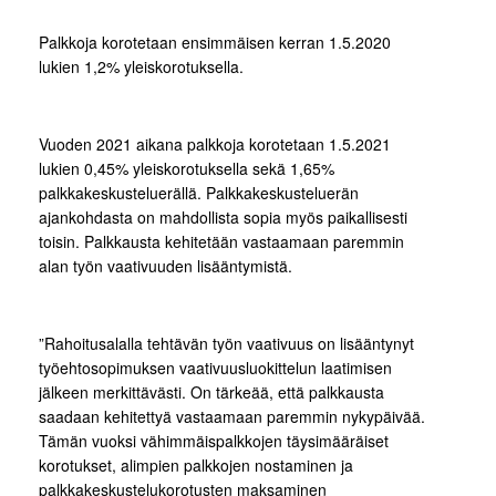
Palkkoja korotetaan ensimmäisen kerran 1.5.2020
lukien 1,2% yleiskorotuksella.
Vuoden 2021 aikana palkkoja korotetaan 1.5.2021
lukien 0,45% yleiskorotuksella sekä 1,65%
palkkakeskusteluerällä. Palkkakeskusteluerän
ajankohdasta on mahdollista sopia myös paikallisesti
toisin. Palkkausta kehitetään vastaamaan paremmin
alan työn vaativuuden lisääntymistä.
”Rahoitusalalla tehtävän työn vaativuus on lisääntynyt
työehtosopimuksen vaativuusluokittelun laatimisen
jälkeen merkittävästi. On tärkeää, että palkkausta
saadaan kehitettyä vastaamaan paremmin nykypäivää.
Tämän vuoksi vähimmäispalkkojen täysimääräiset
korotukset, alimpien palkkojen nostaminen ja
palkkakeskustelukorotusten maksaminen