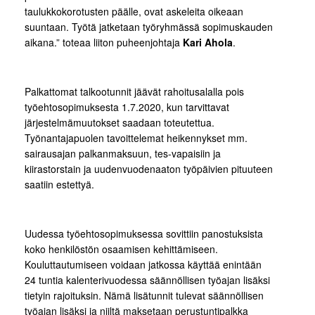
taulukkokorotusten päälle, ovat askeleita oikeaan
suuntaan. Työtä jatketaan työryhmässä sopimuskauden
aikana.” toteaa liiton puheenjohtaja
Kari Ahola
.
Palkattomat talkootunnit jäävät rahoitusalalla pois
työehtosopimuksesta 1.7.2020, kun tarvittavat
järjestelmämuutokset saadaan toteutettua.
Työnantajapuolen tavoittelemat heikennykset mm.
sairausajan palkanmaksuun, tes-vapaisiin ja
kiirastorstain ja uudenvuodenaaton työpäivien pituuteen
saatiin estettyä.
Uudessa työehtosopimuksessa sovittiin panostuksista
koko henkilöstön osaamisen kehittämiseen.
Kouluttautumiseen voidaan jatkossa käyttää enintään
24 tuntia kalenterivuodessa säännöllisen työajan lisäksi
tietyin rajoituksin. Nämä lisätunnit tulevat säännöllisen
työajan lisäksi ja niiltä maksetaan perustuntipalkka