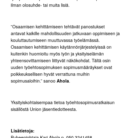
ilman olosuhde- tai muita lisiä.
”Osaamisen kehittämiseen tehtävät panostukset
antavat kaikille mahdollisuuden jatkuvaan oppimiseen ja
kouluttautumiseen muuttuvassa työelämässä.
Osaamisen kehittämisen käytännönjärjestelyissä on
kuitenkin huomioitu myös työn ja yksityiselämän
yhteensovittamiseen liittyvät näkökohdat. Tältä osin
uuden työehtosopimuksen sopimusmääräykset ovat
poikkeuksellisen hyvät verrattuna muihin
sopimusaloihin.” sanoo
Ahola
.
Yksityiskohtaisempaa tietoa työehtosopimusratkaisun
sisällöstä Union jäsentiedotteesta.
Lisätietoja:
Puheenjohtaja Kari Ahola p. 050 3241458