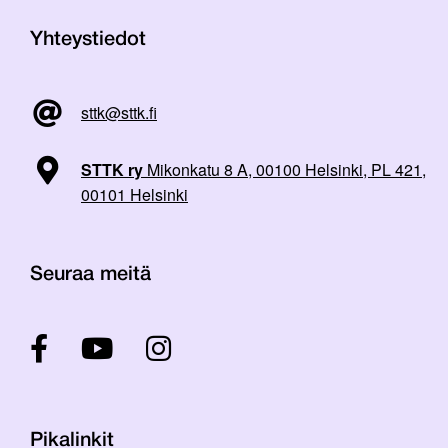
Yhteystiedot
sttk@sttk.fi
STTK ry
Mikonkatu 8 A, 00100 Helsinki, PL 421,
00101 Helsinki
Seuraa meitä
Pikalinkit