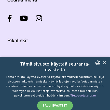
Seuraa meitä
Pikalinkit
Yhteystiedot
×
Tämä sivusto käyttää seuranta-
Laskutustiedot
evästeitä
STTK:n kuvapankki
FINNISH
Tietosuojaseloste
Tämä sivusto käyttää evästeitä käyttökokemuksen parantamiseksi ja
sivuston jatkokehittämiseksi kävijätilastojen avulla. Voit varmistaa
Turvallisemman tilan periaatteet
ENGLISH
sivuston ominaisuuksien toiminnan hyväksymällä evästeiden käytön.
Voit myös lukea lisätietoja evästeistä, tai estää muiden kuin
SWEDISH
pakollisten evästeiden hyödyntämisen.
Tietosuojaseloste
SALLI EVÄSTEET