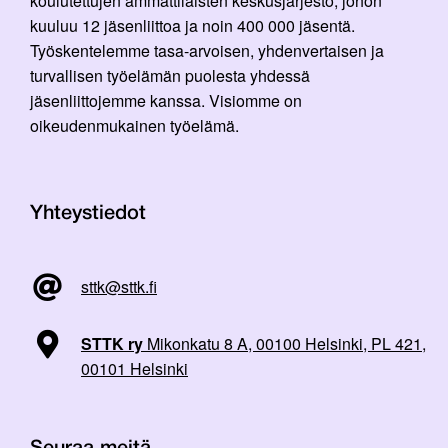
koulutettujen ammattilaisten keskusjärjestö, johon
kuuluu 12 jäsenliittoa ja noin 400 000 jäsentä.
Työskentelemme tasa-arvoisen, yhdenvertaisen ja
turvallisen työelämän puolesta yhdessä
jäsenliittojemme kanssa. Visiomme on
oikeudenmukainen työelämä.
Yhteystiedot
sttk@sttk.fi
STTK ry
Mikonkatu 8 A, 00100 Helsinki, PL 421,
00101 Helsinki