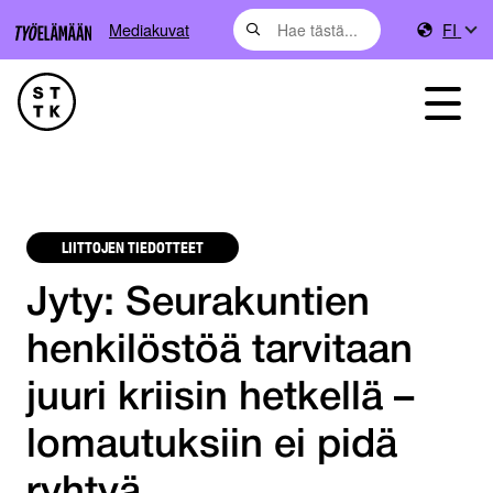
Mediakuvat
FI
LIITTOJEN TIEDOTTEET
Jyty: Seurakuntien
henkilöstöä tarvitaan
juuri kriisin hetkellä –
lomautuksiin ei pidä