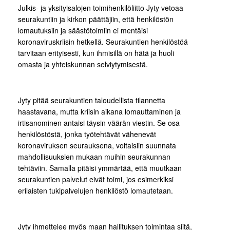
Julkis- ja yksityisalojen toimihenkilöliitto Jyty vetoaa
seurakuntiin ja kirkon päättäjiin, että henkilöstön
lomautuksiin ja säästötoimiin ei mentäisi
koronaviruskriisin hetkellä. Seurakuntien henkilöstöä
tarvitaan erityisesti, kun ihmisillä on hätä ja huoli
omasta ja yhteiskunnan selviytymisestä.
Jyty pitää seurakuntien taloudellista tilannetta
haastavana, mutta kriisin aikana lomauttaminen ja
irtisanominen antaisi täysin väärän viestin. Se osa
henkilöstöstä, jonka työtehtävät vähenevät
koronaviruksen seurauksena, voitaisiin suunnata
mahdollisuuksien mukaan muihin seurakunnan
tehtäviin. Samalla pitäisi ymmärtää, että muutkaan
seurakuntien palvelut eivät toimi, jos esimerkiksi
erilaisten tukipalvelujen henkilöstö lomautetaan.
Jyty ihmettelee myös maan hallituksen toimintaa siitä,