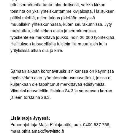
ettei seurakuntia tueta taloudellisesti, vaikka kirkon
toiminta on yksi yhteiskuntamme kivijaloista. Hallituksen
pitäisi miettiä, miten talous pidetään pystyssä
muuallakin yhteiskunnassa, kuten seurakunnissa. Jyty
muistuttaa, että kirkon alalla ja seurakunnissa
työskentelee merkittävä joukko, noin 20 000 työntekijää.
Hallituksen taloudellisilla tukitoimilla muuallakin kuin
yrityksissä alkaa olla jo kiire.
Samaan aikaan koronaviruskriisin kanssa on käynnissä
myös kirkon alan työehtosopimusneuvottelut, joissa ei
kuitenkaan ole tapahtunut merkittävää edistymistä.
Viimeksi neuvoteltiin tiistaina 24.3 ja seuraavan kerran
jälleen torstaina 26.3.
Lisätietoja Jytyssä:
Puheenjohtaja Maija Pihlajamäki, puh. 0400 537 756,
maija.pihlajamaki@jytyliitto.fi