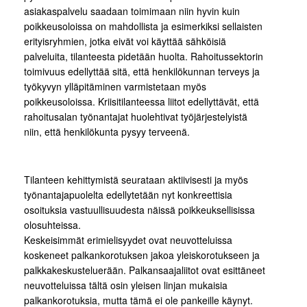
asiakaspalvelu saadaan toimimaan niin hyvin kuin
poikkeusoloissa on mahdollista ja esimerkiksi sellaisten
erityisryhmien, jotka eivät voi käyttää sähköisiä
palveluita, tilanteesta pidetään huolta. Rahoitussektorin
toimivuus edellyttää sitä, että henkilökunnan terveys ja
työkyvyn ylläpitäminen varmistetaan myös
poikkeusoloissa. Kriisitilanteessa liitot edellyttävät, että
rahoitusalan työnantajat huolehtivat työjärjestelyistä
niin, että henkilökunta pysyy terveenä.
Tilanteen kehittymistä seurataan aktiivisesti ja myös
työnantajapuolelta edellytetään nyt konkreettisia
osoituksia vastuullisuudesta näissä poikkeuksellisissa
olosuhteissa.
Keskeisimmät erimielisyydet ovat neuvotteluissa
koskeneet palkankorotuksen jakoa yleiskorotukseen ja
palkkakeskusteluerään. Palkansaajaliitot ovat esittäneet
neuvotteluissa tältä osin yleisen linjan mukaisia
palkankorotuksia, mutta tämä ei ole pankeille käynyt.