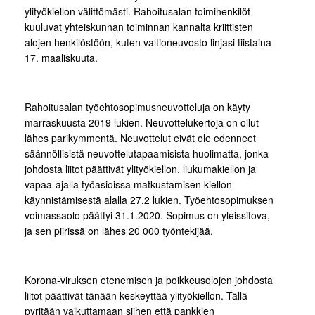
ylityökiellon välittömästi. Rahoitusalan toimihenkilöt
kuuluvat yhteiskunnan toiminnan kannalta kriittisten
alojen henkilöstöön, kuten valtioneuvosto linjasi tiistaina
17. maaliskuuta.
Rahoitusalan työehtosopimusneuvotteluja on käyty
marraskuusta 2019 lukien. Neuvottelukertoja on ollut
lähes parikymmentä. Neuvottelut eivät ole edenneet
säännöllisistä neuvottelutapaamisista huolimatta, jonka
johdosta liitot päättivät ylityökiellon, liukumakiellon ja
vapaa-ajalla työasioissa matkustamisen kiellon
käynnistämisestä alalla 27.2 lukien. Työehtosopimuksen
voimassaolo päättyi 31.1.2020. Sopimus on yleissitova,
ja sen piirissä on lähes 20 000 työntekijää.
Korona-viruksen etenemisen ja poikkeusolojen johdosta
liitot päättivät tänään keskeyttää ylityökiellon. Tällä
pyritään vaikuttamaan siihen että pankkien