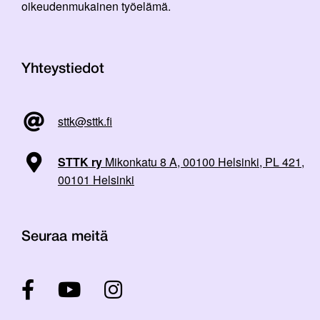
oikeudenmukainen työelämä.
Yhteystiedot
sttk@sttk.fi
STTK ry
Mikonkatu 8 A, 00100 Helsinki, PL 421,
00101 Helsinki
Seuraa meitä