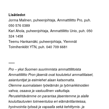
Lisätiedot
Jorma Malinen, puheenjohtaja, Ammattiliitto Pro, puh.
050 576 0389
Kari Ahola, puheenjohtaja, Ammattiliitto Unio, puh. 050
324 1458
Teemu Hankamäki, puheenjohtaja, Ylemmät
Toimihenkilöt YTN, puh. 040 709 6681
*****
Pro – yksi Suomen suurimmista ammattiliitoista
Ammattiliitto Pron jäseniä ovat koulutetut ammattilaiset,
asiantuntijat ja esimiehet alaan katsomatta.
Olemme suomalaisen työelämän ja työmarkkinoiden
vahva, osaava ja vastuullinen vaikuttaja.
Perustehtävämme on parantaa jäsentemme ja alalle
kouluttautuvien toimeentuloa eri elämäntilanteissa,
hyvinvointia työssä ja vapaalla sekä kehittymis- ja