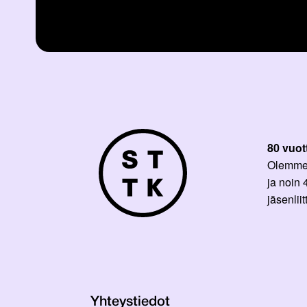
80 vuot
Olemme p
ja noin
jäsenli
Yhteystiedot