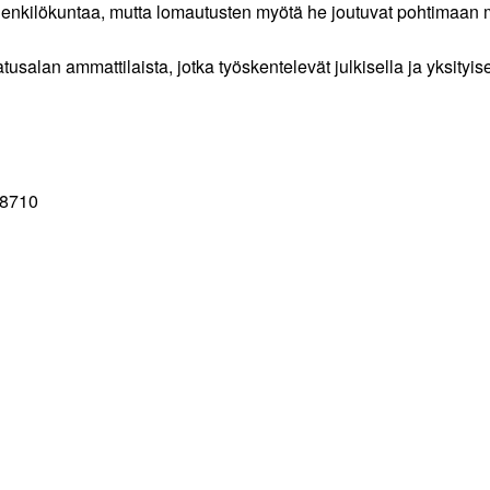
a henkilökuntaa, mutta lomautusten myötä he joutuvat pohtimaan
salan ammattilaista, jotka työskentelevät julkisella ja yksityisel
 8710