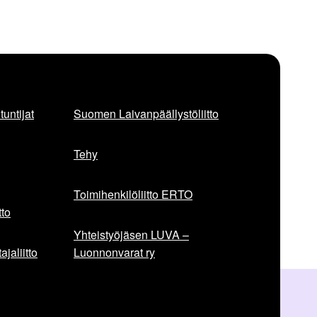
untijat
Suomen Laivanpäällystöliitto
Tehy
Toimihenkilöliitto ERTO
to
Yhteistyöjäsen LUVA –
jaliitto
Luonnonvarat ry