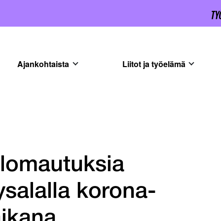
Ajankohtaista
Liitot ja työelämä
 lomautuksia
eysalalla korona-
aikana