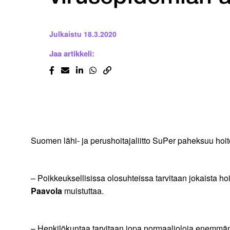
Julkaistu
18.3.2020
Jaa artikkeli:
Suomen lähi- ja perushoitajaliitto SuPer paheksuu hoit
– Poikkeuksellisissa olosuhteissa tarvitaan jokaista
Paavola
muistuttaa.
– Henkilökuntaa tarvitaan jopa normaalioloja enemmän, j