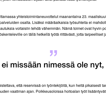
ittamassa yhteistoimintaneuvottelut maanantaina 23. maaliskuut
alveluiden osalta. Lisäksi määräaikaisia työsuhteita ei mahdolli
mautuksia voitaisiin tehdä vähemmän. Nämä toimet ovat hyvin po
öskenteleville on tällä hetkellä työtä riittävästi, jotta tarpeellis
 ei missään nimessä ole nyt,
ettava, että reservissä on työntekijöitä, kun heitä pikaisesti 
auden vaatiman ajan. Poikkeusoloissa hoitoalan työt lisääntyvät