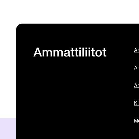
Am
Ammattiliitot
Am
Am
Ki
Me