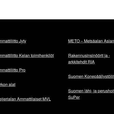
mattiliitto Jyty
METO – Metsäalan Asiant
mattiliitto Kelan toimihenkilöt
Rakennusinsinöörit ja -
arkkitehdit RIA
mattiliitto Pro
Suomen Konepäällystöliit
rkon alat
Suomen lähi- ja perushoita
SuPer
ijerialan Ammattilaiset MVL