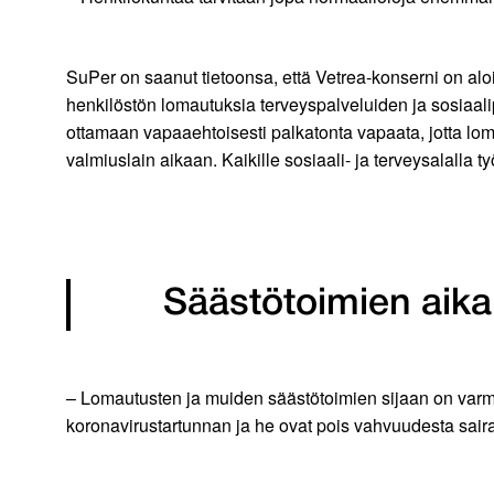
SuPer on saanut tietoonsa, että Vetrea-konserni on alo
henkilöstön lomautuksia terveyspalveluiden ja sosiaalip
ottamaan vapaaehtoisesti palkatonta vapaata, jotta lo
valmiuslain aikaan. Kaikille sosiaali- ja terveysalalla ty
Säästötoimien aika
– Lomautusten ja muiden säästötoimien sijaan on varmist
koronavirustartunnan ja he ovat pois vahvuudesta sair