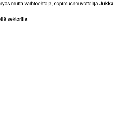
 myös muita vaihtoehtoja, sopimusneuvottelija
Jukka
lä sektorilla.