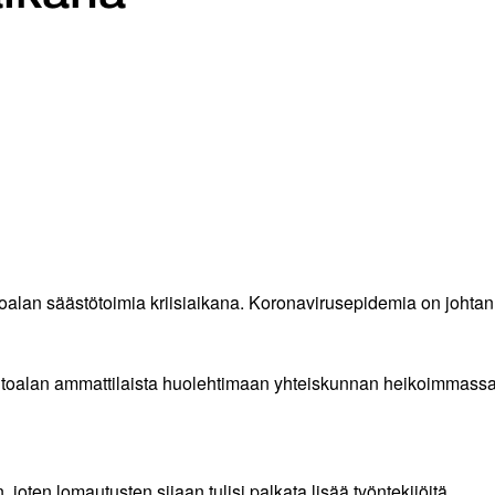
oalan säästötoimia kriisiaikana. Koronavirusepidemia on johtan
 hoitoalan ammattilaista huolehtimaan yhteiskunnan heikoimmas
oten lomautusten sijaan tulisi palkata lisää työntekijöitä.