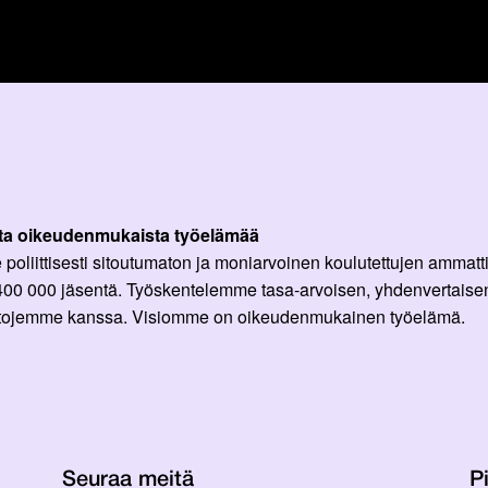
ta oikeudenmukaista työelämää
oliittisesti sitoutumaton ja moniarvoinen koulutettujen ammattil
 400 000 jäsentä. Työskentelemme tasa-arvoisen, yhdenvertaisen
ittojemme kanssa. Visiomme on oikeudenmukainen työelämä.
Seuraa meitä
Pi