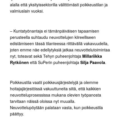
alalla että yksityissektorilla välittömästi poikkeustilan ja
valmiuslain vuoksi.
– Kuntatyönantaja ei tämänpäiväisen tapaamisen
perusteella suhtaudu neuvottelujen kiireelliseen
edistämiseen tässä tilanteessa riittävällä vakavuudella,
joten emme näe edellytyksiä jatkaa neuvottelutoimintaa
nyt, toteavat sekä Tehyn puheenjohtaja
Millariikka
Rytkönen
että SuPerin puheenjohtaja
Silja Paavola
.
Poikkeustila vaatii poikkeusjärjestelyjä ja olemme
hoitajajärjestöissä vakuuttuneita siitä, että kaikkien
neuvotteluprosessissa mukana olevien työpanosta
tarvitaan näissä oloissa nyt muualla.
Neuvottelupöytään palataan vasta, kun poikkeustila
päättyy.