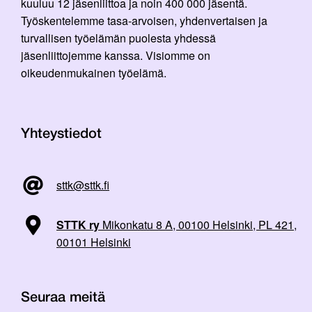
kuuluu 12 jäsenliittoa ja noin 400 000 jäsentä.
Työskentelemme tasa-arvoisen, yhdenvertaisen ja
turvallisen työelämän puolesta yhdessä
jäsenliittojemme kanssa. Visiomme on
oikeudenmukainen työelämä.
Yhteystiedot
sttk@sttk.fi
STTK ry
Mikonkatu 8 A, 00100 Helsinki, PL 421,
00101 Helsinki
Seuraa meitä