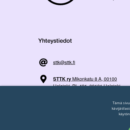
Yhteystiedot
sttk@sttk.fi
STTK ry
Mikonkatu 8 A, 00100
Helsinki, PL 421, 00101 Helsinki
Tämä sivu
kävijätila
käytön