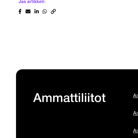
Jaa artikkeli:
Am
Ammattiliitot
Am
Am