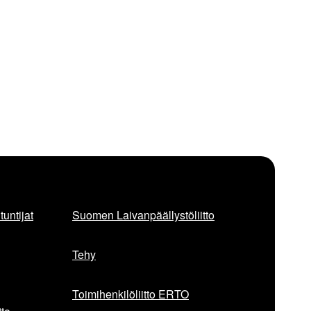
untijat
Suomen Laivanpäällystöliitto
Tehy
Toimihenkilöliitto ERTO