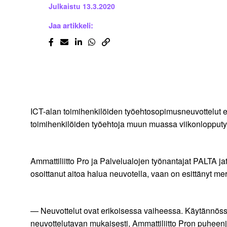
Julkaistu
13.3.2020
Jaa artikkeli:
ICT-alan toimihenkilöiden työehtosopimusneuvottelut ei
toimihenkilöiden työehtoja muun muassa viikonlopputy
Ammattiliitto Pro ja Palvelualojen työnantajat PALTA j
osoittanut aitoa halua neuvotella, vaan on esittänyt m
— Neuvottelut ovat erikoisessa vaiheessa. Käytännössä 
neuvottelutavan mukaisesti, Ammattiliitto Pron puheen