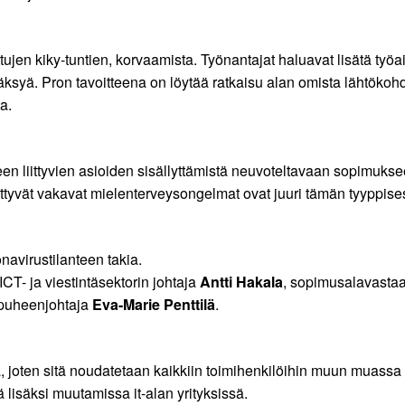
tujen kiky-tuntien, korvaamista. Työnantajat haluavat lisätä työ
syä. Pron tavoitteena on löytää ratkaisu alan omista lähtökohdi
a.
een liittyvien asioiden sisällyttämistä neuvoteltavaan sopimuks
iittyvät vakavat mielenterveysongelmat ovat juuri tämän tyypp
avirustilanteen takia.
 ICT- ja viestintäsektorin johtaja
Antti Hakala
, sopimusalavasta
puheenjohtaja
Eva-Marie Penttilä
.
, joten sitä noudatetaan kaikkiin toimihenkilöihin muun muassa t
 lisäksi muutamissa it-alan yrityksissä.