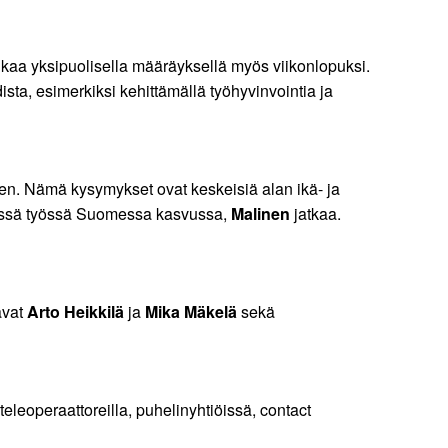
aikaa yksipuolisella määräyksellä myös viikonlopuksi.
sta, esimerkiksi kehittämällä työhyvinvointia ja
een. Nämä kysymykset ovat keskeisiä alan ikä- ja
isessä työssä Suomessa kasvussa,
Malinen
jatkaa.
avat
Arto Heikkilä
ja
Mika Mäkelä
sekä
eleoperaattoreilla, puhelinyhtiöissä, contact