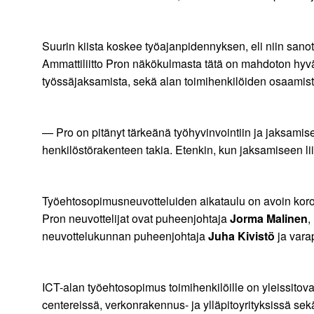
Suurin kiista koskee työajanpidennyksen, eli niin sanot
Ammattiliitto Pron näkökulmasta tätä on mahdoton hyväk
työssäjaksamista, sekä alan toimihenkilöiden osaamist
— Pro on pitänyt tärkeänä työhyvinvointiin ja jaksamis
henkilöstörakenteen takia. Etenkin, kun jaksamiseen l
Työehtosopimusneuvotteluiden aikataulu on avoin koron
Pron neuvottelijat ovat puheenjohtaja
Jorma Malinen
,
neuvottelukunnan puheenjohtaja
Juha Kivistö
ja vara
ICT-alan työehtosopimus toimihenkilöille on yleissitova
centereissä, verkonrakennus- ja ylläpitoyrityksissä sekä