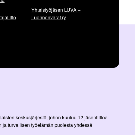
to
Yhteistyöjäsen LUVA –
jaliitto
Luonnonvarat ry
aisten keskusjärjestö, johon kuuluu 12 jäsenliittoa
 ja turvallisen työelämän puolesta yhdessä