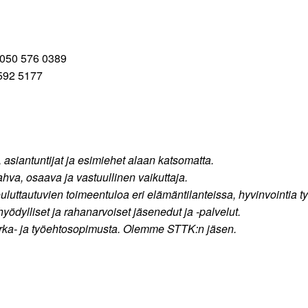
. 050 576 0389
 592 5177
, asiantuntijat ja esimiehet alaan katsomatta.
a, osaava ja vastuullinen vaikuttaja.
ttautuvien toimeentuloa eri elämäntilanteissa, hyvinvointia työ
ödylliset ja rahanarvoiset jäsenedut ja -palvelut.
irka- ja työehtosopimusta. Olemme STTK:n jäsen.