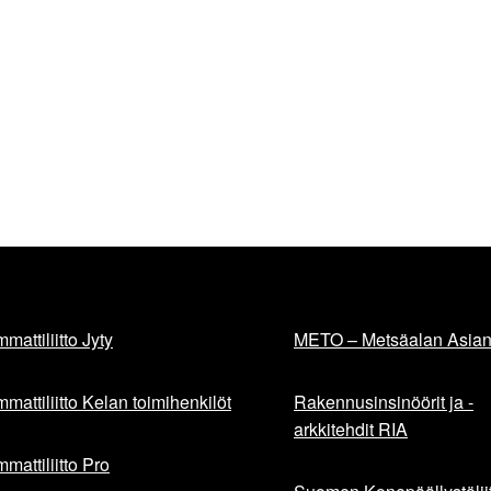
mattiliitto Jyty
METO – Metsäalan Asiant
mattiliitto Kelan toimihenkilöt
Rakennusinsinöörit ja -
arkkitehdit RIA
mattiliitto Pro