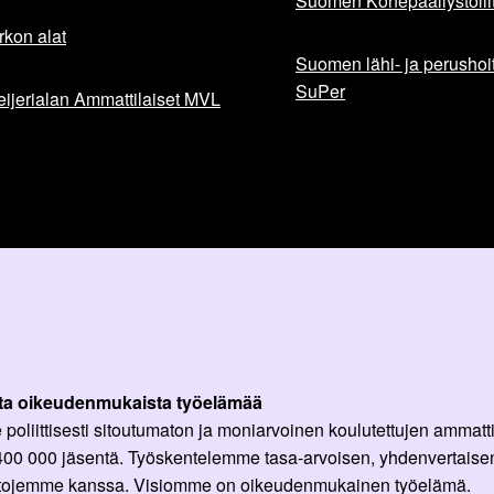
Suomen Konepäällystöliit
rkon alat
Suomen lähi- ja perushoita
SuPer
ijerialan Ammattilaiset MVL
ta oikeudenmukaista työelämää
oliittisesti sitoutumaton ja moniarvoinen koulutettujen ammattil
 400 000 jäsentä. Työskentelemme tasa-arvoisen, yhdenvertaisen
ittojemme kanssa. Visiomme on oikeudenmukainen työelämä.