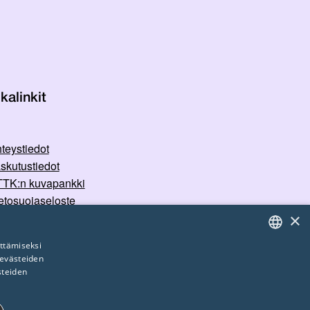
kalinkit
teystiedot
skutustiedot
TK:n kuvapankki
etosuojaseloste
×
rvallisemman tilan periaatteet
ttämiseksi
 evästeiden
FINNISH
steiden
ENGLISH
SWEDISH