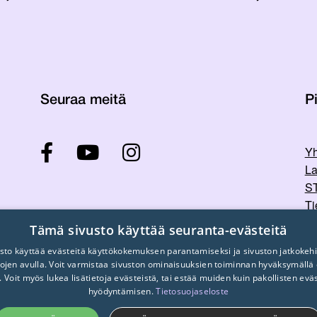
Seuraa meitä
Pi
Yh
La
ST
Ti
Tu
Tämä sivusto käyttää seuranta-evästeitä
sto käyttää evästeitä käyttökokemuksen parantamiseksi ja sivuston jatkokehi
stojen avulla. Voit varmistaa sivuston ominaisuuksien toiminnan hyväksymällä
. Voit myös lukea lisätietoja evästeistä, tai estää muiden kuin pakollisten evä
hyödyntämisen.
Tietosuojaseloste