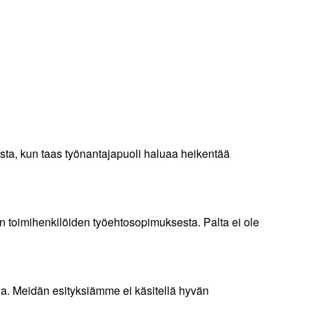
ista, kun taas työnantajapuoli haluaa heikentää
an toimihenkilöiden työehtosopimuksesta. Palta ei ole
lla. Meidän esityksiämme ei käsitellä hyvän