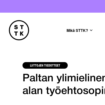
Mikä STTK?
LIITTOJEN TIEDOTTEET
Paltan ylimielin
alan työehtosop