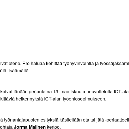
vät etene. Pro haluaa kehittää työhyvinvointia ja työssäjaksam
ötä lisäämällä.
atkoivat tänään perjantaina 13. maaliskuuta neuvotteluita ICT-al
erkittäviä heikennyksiä ICT-alan työehtosopimukseen.
työnantajapuolen esityksiä käsitellään ota tai jätä -periaattee
johtaja
Jorma Malinen
kertoo.