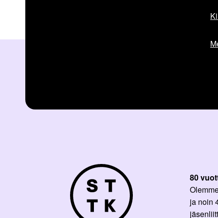
Ki
Me
80 vuot
Olemme p
ja noin
jäsenli