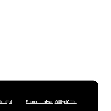
untijat
Suomen Laivanpäällystöliitto