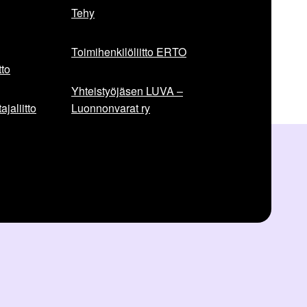
Tehy
Toimihenkilöliitto ERTO
to
Yhteistyöjäsen LUVA –
jaliitto
Luonnonvarat ry