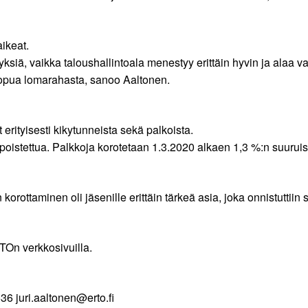
ikeat.
nnyksiä, vaikka taloushallintoala menestyy erittäin hyvin ja ala
uopua lomarahasta, sanoo Aaltonen.
erityisesti kikytunneista sekä palkoista.
istettua. Palkkoja korotetaan 1.3.2020 alkaen 1,3 %:n suuruisel
orottaminen oli jäsenille erittäin tärkeä asia, joka onnistuttiin
On verkkosivuilla.
36 juri.aaltonen@erto.fi