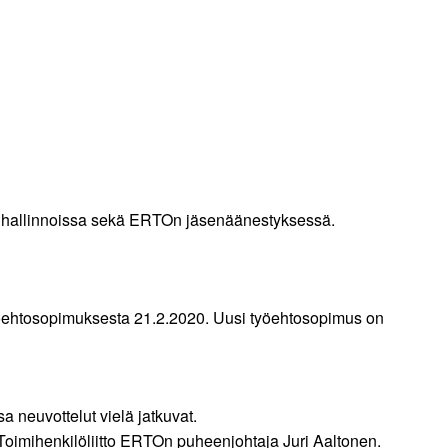
ty hallinnoissa sekä ERTOn jäsenäänestyksessä.
työehtosopimuksesta 21.2.2020. Uusi työehtosopimus on
a neuvottelut vielä jatkuvat.
oimihenkilöliitto ERTOn puheenjohtaja Juri Aaltonen.