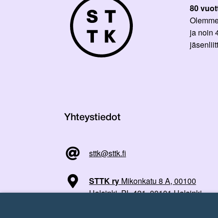
80 vuot
Olemme p
ja noin
jäsenli
Yhteystiedot
sttk@sttk.fi
STTK ry
Mikonkatu 8 A, 00100
Helsinki, PL 421, 00101 Helsinki