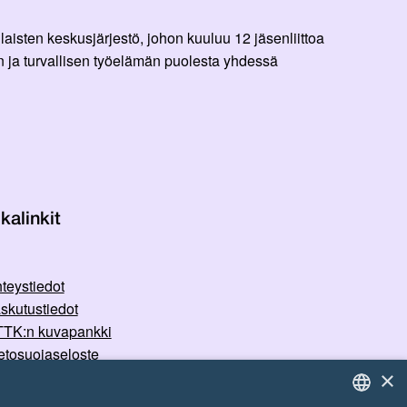
aisten keskusjärjestö, johon kuuluu 12 jäsenliittoa
 ja turvallisen työelämän puolesta yhdessä
kalinkit
teystiedot
skutustiedot
TK:n kuvapankki
etosuojaseloste
×
rvallisemman tilan periaatteet