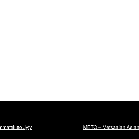
mattiliitto Jyty
METO – Metsäalan Asiant