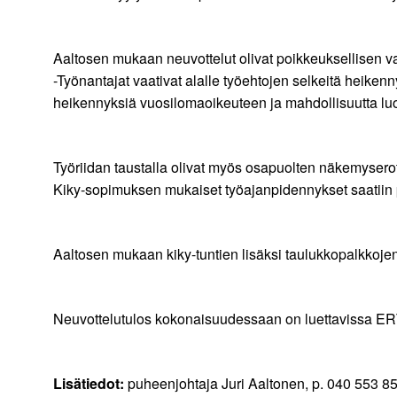
Aaltosen mukaan neuvottelut olivat poikkeuksellisen va
-Työnantajat vaativat alalle työehtojen selkeitä heike
heikennyksiä vuosilomaoikeuteen ja mahdollisuutta l
Työriidan taustalla olivat myös osapuolten näkemyserot 
Kiky-sopimuksen mukaiset työajanpidennykset saatiin po
Aaltosen mukaan kiky-tuntien lisäksi taulukkopalkkojen k
Neuvottelutulos kokonaisuudessaan on luettavissa ERT
Lisätiedot:
puheenjohtaja Juri Aaltonen, p. 040 553 85