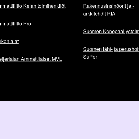
mattiliitto Kelan toimihenkilöt
Rakennusinsinöörit ja -
arkkitehdit RIA
mattiliitto Pro
Suomen Konepäällystöliit
rkon alat
Suomen lähi- ja perushoita
SuPer
ijerialan Ammattilaiset MVL