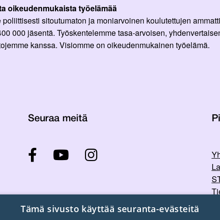
ta oikeudenmukaista työelämää
oliittisesti sitoutumaton ja moniarvoinen koulutettujen ammattil
 400 000 jäsentä. Työskentelemme tasa-arvoisen, yhdenvertaisen
ittojemme kanssa. Visiomme on oikeudenmukainen työelämä.
Seuraa meitä
Pi
Yh
La
ST
Ti
Tu
Tämä sivusto käyttää seuranta-evästeitä