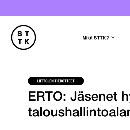
Mikä STTK?
LIITTOJEN TIEDOTTEET
ERTO: Jäsenet h
taloushallintoal