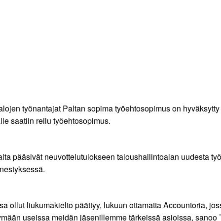
lualojen työnantajat Paltan sopima työehtosopimus on hyväksyt
le saatiin reilu työehtosopimus.
Palta pääsivät neuvottelutulokseen taloushallintoalan uudesta 
nestyksessä.
ollut liukumakielto päättyy, lukuun ottamatta Accountoria, joss
mään useissa meidän jäsenillemme tärkeissä asioissa, sanoo T