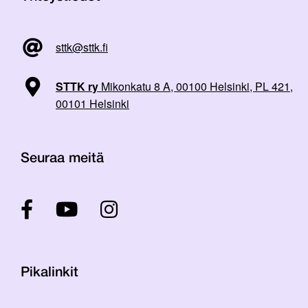
sttk@sttk.fi
STTK ry
Mikonkatu 8 A, 00100 Helsinki, PL 421,
00101 Helsinki
Seuraa meitä
Pikalinkit