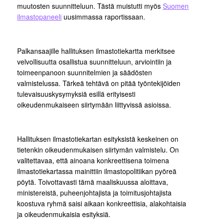
muutosten suunnitteluun. Tästä muistutti myös
Suomen
ilmastopaneeli
uusimmassa raportissaan.
Palkansaajille hallituksen ilmastotiekartta merkitsee
velvollisuutta osallistua suunnitteluun, arviointiin ja
toimeenpanoon suunnitelmien ja säädösten
valmistelussa. Tärkeä tehtävä on pitää työntekijöiden
tulevaisuuskysymyksiä esillä erityisesti
oikeudenmukaiseen siirtymään liittyvissä asioissa.
Hallituksen ilmastotiekartan esityksistä keskeinen on
tietenkin oikeudenmukaisen siirtymän valmistelu. On
valitettavaa, että ainoana konkreettisena toimena
ilmastotiekartassa mainittiin ilmastopolitiikan pyöreä
pöytä. Toivottavasti tämä maaliskuussa aloittava,
ministereistä, puheenjohtajista ja toimitusjohtajista
koostuva ryhmä saisi aikaan konkreettisia, alakohtaisia
ja oikeudenmukaisia esityksiä.