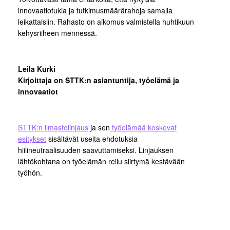
innovaatiotukia ja tutkimusmäärärahoja samalla
leikattaisiin. Rahasto on aikomus valmistella huhtikuun
kehysriiheen mennessä.
Leila Kurki
Kirjoittaja on STTK:n asiantuntija, työelämä ja
innovaatiot
STTK:n ilmastolinjaus
ja sen
työelämää koskevat
esitykset
sisältävät useita ehdotuksia
hiilineutraalisuuden saavuttamiseksi. Linjauksen
lähtökohtana on työelämän reilu siirtymä kestävään
työhön.