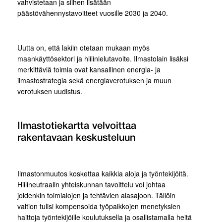
vahvistetaan ja siihen lisätään
päästövähennystavoitteet vuosille 2030 ja 2040.
Uutta on, että lakiin otetaan mukaan myös
maankäyttösektori ja hiilinielutavoite. Ilmastolain lisäksi
merkittäviä toimia ovat kansallinen energia- ja
ilmastostrategia sekä energiaverotuksen ja muun
verotuksen uudistus.
Ilmastotiekartta velvoittaa
rakentavaan keskusteluun
Ilmastonmuutos koskettaa kaikkia aloja ja työntekijöitä.
Hiilineutraalin yhteiskunnan tavoittelu voi johtaa
joidenkin toimialojen ja tehtävien alasajoon. Tällöin
valtion tulisi kompensoida työpaikkojen menetyksien
haittoja työntekijöille koulutuksella ja osallistamalla heitä