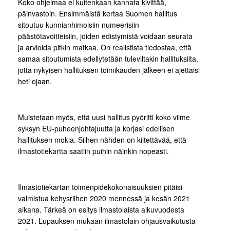
Koko ohjelmaa ei kuitenkaan kannata kivittää,
päinvastoin. Ensimmäistä kertaa Suomen hallitus
sitoutuu kunnianhimoisiin numeerisiin
päästötavoitteisiin, joiden edistymistä voidaan seurata
ja arvioida pitkin matkaa. On realistista tiedostaa, että
samaa sitoutumista edellytetään tuleviltakin hallituksilta,
jotta nykyisen hallituksen toimikauden jälkeen ei ajettaisi
heti ojaan.
Muistetaan myös, että uusi hallitus pyöritti koko viime
syksyn EU-puheenjohtajuutta ja korjasi edellisen
hallituksen mokia. Siihen nähden on kiitettävää, että
ilmastotiekartta saatiin puihin näinkin nopeasti.
Ilmastotiekartan toimenpidekokonaisuuksien pitäisi
valmistua kehysriihen 2020 mennessä ja kesän 2021
aikana. Tärkeä on esitys ilmastolaista alkuvuodesta
2021. Lupauksen mukaan ilmastolain ohjausvaikutusta