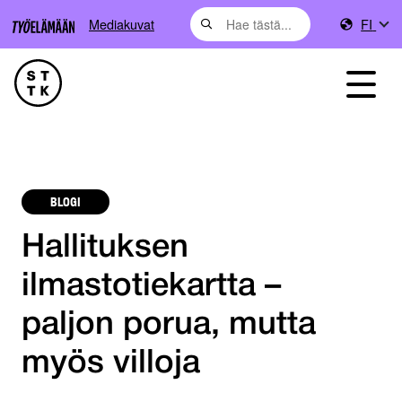
Mediakuvat
FI
BLOGI
Hallituksen
ilmastotiekartta –
paljon porua, mutta
myös villoja