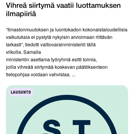
Vihreä siirtymä vaatii luottamuksen
ilmapiiriä
”Ilmastonmuutoksen ja luontokadon kokonaistaloudellisia
vaikutuksia ei pystytä nykyisin arvioimaan riittävän
tarkasti”, tiedotti valtiovarainministeriö tällä
viikolla. Samalla
ministeriön asettama työryhmä esitti toimia,
joilla vihreää siirtymää koskevan päätöksenteon
tietopohjaa voidaan vahvistaa. ...
LAUSUNTO