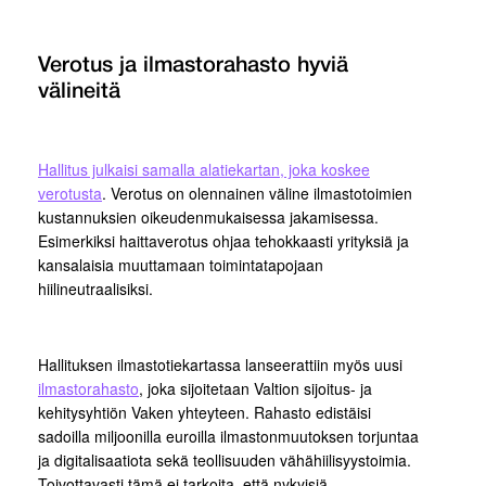
Verotus ja ilmastorahasto hyviä
välineitä
Hallitus julkaisi samalla alatiekartan, joka koskee
verotusta
. Verotus on olennainen väline ilmastotoimien
kustannuksien oikeudenmukaisessa jakamisessa.
Esimerkiksi haittaverotus ohjaa tehokkaasti yrityksiä ja
kansalaisia muuttamaan toimintatapojaan
hiilineutraalisiksi.
Hallituksen ilmastotiekartassa lanseerattiin myös uusi
ilmastorahasto
, joka sijoitetaan Valtion sijoitus- ja
kehitysyhtiön Vaken yhteyteen. Rahasto edistäisi
sadoilla miljoonilla euroilla ilmastonmuutoksen torjuntaa
ja digitalisaatiota sekä teollisuuden vähähiilisyystoimia.
Toivottavasti tämä ei tarkoita, että nykyisiä