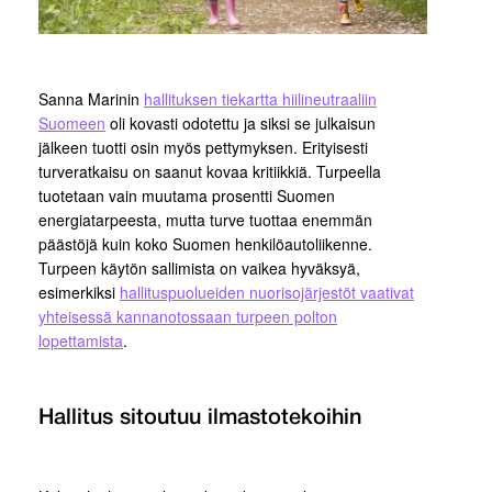
Sanna Marinin
hallituksen tiekartta hiilineutraaliin
Suomeen
oli kovasti odotettu ja siksi se julkaisun
jälkeen tuotti osin myös pettymyksen. Erityisesti
turveratkaisu on saanut kovaa kritiikkiä. Turpeella
tuotetaan vain muutama prosentti Suomen
energiatarpeesta, mutta turve tuottaa enemmän
päästöjä kuin koko Suomen henkilöautoliikenne.
Turpeen käytön sallimista on vaikea hyväksyä,
esimerkiksi
hallituspuolueiden nuorisojärjestöt vaativat
yhteisessä kannanotossaan turpeen polton
lopettamista
.
Hallitus sitoutuu ilmastotekoihin