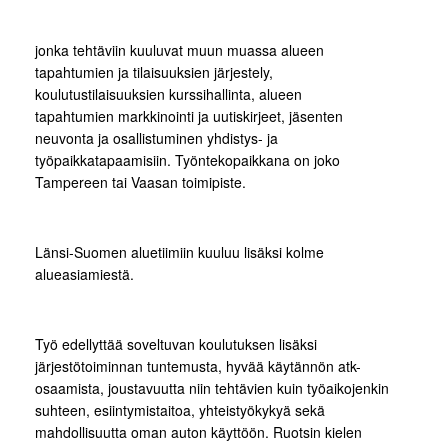
jonka tehtäviin kuuluvat muun muassa alueen
tapahtumien ja tilaisuuksien järjestely,
koulutustilaisuuksien kurssihallinta, alueen
tapahtumien markkinointi ja uutiskirjeet, jäsenten
neuvonta ja osallistuminen yhdistys- ja
työpaikkatapaamisiin. Työntekopaikkana on joko
Tampereen tai Vaasan toimipiste.
Länsi-Suomen aluetiimiin kuuluu lisäksi kolme
alueasiamiestä.
Työ edellyttää soveltuvan koulutuksen lisäksi
järjestötoiminnan tuntemusta, hyvää käytännön atk-
osaamista, joustavuutta niin tehtävien kuin työaikojenkin
suhteen, esiintymistaitoa, yhteistyökykyä sekä
mahdollisuutta oman auton käyttöön. Ruotsin kielen