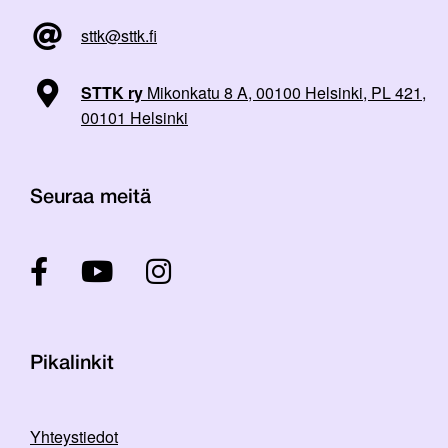
sttk@sttk.fi
STTK ry
Mikonkatu 8 A, 00100 Helsinki, PL 421,
00101 Helsinki
Seuraa meitä
Pikalinkit
Yhteystiedot