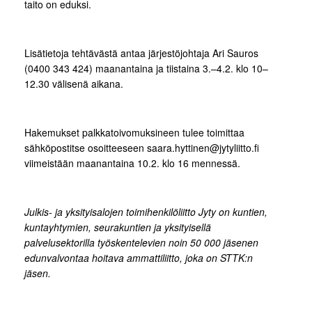
taito on eduksi.
Lisätietoja tehtävästä antaa järjestöjohtaja Ari Sauros
(0400 343 424) maanantaina ja tiistaina 3.–4.2. klo 10–
12.30 välisenä aikana.
Hakemukset palkkatoivomuksineen tulee toimittaa
sähköpostitse osoitteeseen saara.hyttinen@jytyliitto.fi
viimeistään maanantaina 10.2. klo 16 mennessä.
Julkis- ja yksityisalojen toimihenkilöliitto Jyty on kuntien,
kuntayhtymien, seurakuntien ja yksityisellä
palvelusektorilla työskentelevien noin 50 000 jäsenen
edunvalvontaa hoitava ammattiliitto, joka on STTK:n
jäsen.