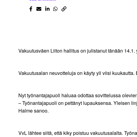
Vakuutusväen Liiton hallitus on julistanut tänään 14.1
Vakuutusalan neuvotteluja on käyty yli viisi kuukautta.
Nyt työnantajapuoli haluaa odottaa sovittelussa olevien
– Työnantajapuoli on pettänyt lupauksensa. Yleisen linj
Halme sanoo.
VvL lähtee siitä, että kiky poistuu vakuutusalalta. Työna