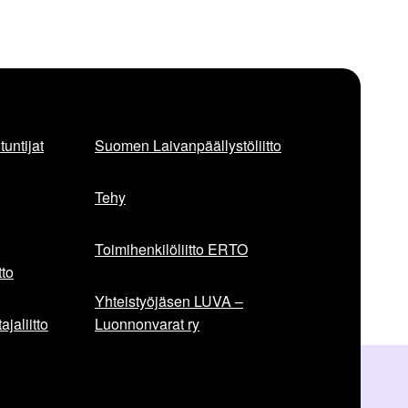
untijat
Suomen Laivanpäällystöliitto
Tehy
Toimihenkilöliitto ERTO
to
Yhteistyöjäsen LUVA –
jaliitto
Luonnonvarat ry