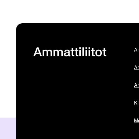
Am
Ammattiliitot
Am
Am
Ki
Me