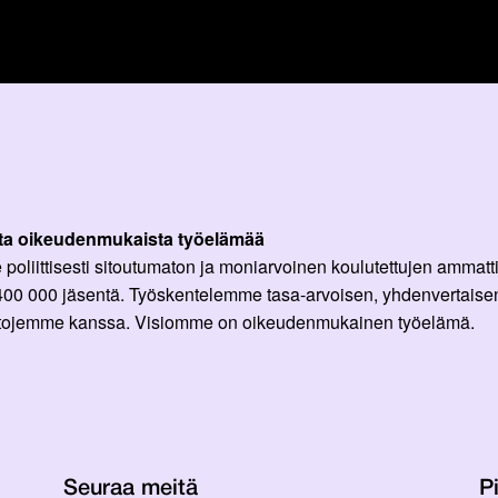
ta oikeudenmukaista työelämää
oliittisesti sitoutumaton ja moniarvoinen koulutettujen ammattil
 400 000 jäsentä. Työskentelemme tasa-arvoisen, yhdenvertaisen
ittojemme kanssa. Visiomme on oikeudenmukainen työelämä.
Seuraa meitä
Pi