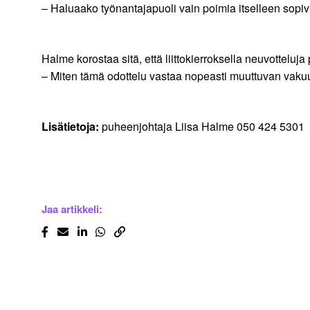
– Haluaako työnantajapuoli vain poimia itselleen sopiv
Halme korostaa sitä, että liittokierroksella neuvotteluja
– Miten tämä odottelu vastaa nopeasti muuttuvan vakuu
Lisätietoja:
puheenjohtaja Liisa Halme 050 424 5301
Jaa artikkeli: