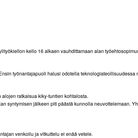
. ylityökiellon kello 16 alkaen vauhdittamaan alan työehtosopimu
 Ensin työnantajapuoli halusi odotella teknologiateollisuudessa n
 alojen ratkaisua kiky-tuntien kohtalosta.
an syntymisen jälkeen piti päästä kunnolla neuvottelemaan. Yhtä
ntajan venkoilu ja vitkuttelu ei enää vetele.