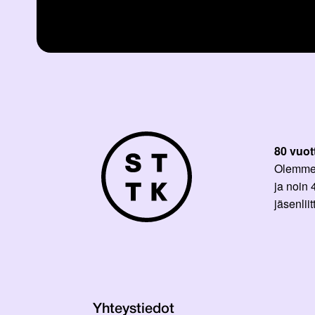
80 vuot
Olemme p
ja noin
jäsenli
Yhteystiedot