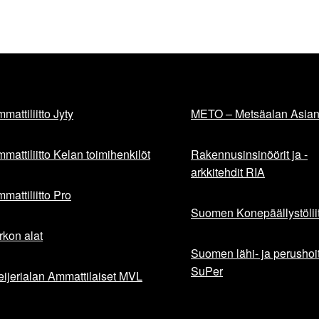
mattiliitto Jyty
METO – Metsäalan Asiant
mattiliitto Kelan toimihenkilöt
Rakennusinsinöörit ja -
arkkitehdit RIA
mattiliitto Pro
Suomen Konepäällystöliit
rkon alat
Suomen lähi- ja perushoita
SuPer
ijerialan Ammattilaiset MVL