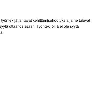
 työntekijät antavat kehittämisehdotuksia ja he tulevat
yytä ottaa tosissaan. Työntekijöillä ei ole syytä
aa.