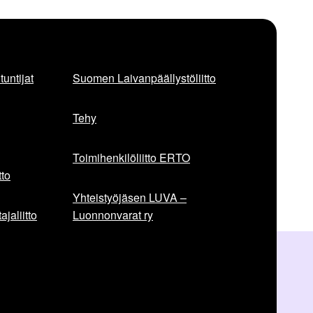
untijat
Suomen Laivanpäällystöliitto
Tehy
Toimihenkilöliitto ERTO
to
Yhteistyöjäsen LUVA –
jaliitto
Luonnonvarat ry