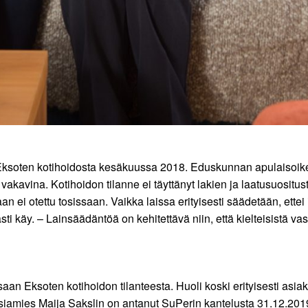
un Eksoten kotihoidosta kesäkuussa 2018. Eduskunnan apulaiso
akavina. Kotihoidon tilanne ei täyttänyt lakien ja laatusuositus
an ei otettu tosissaan. Vaikka laissa erityisesti säädetään, ett
avasti käy. – Lainsäädäntöä on kehitettävä niin, että kielteisistä 
issaan Eksoten kotihoidon tilanteesta. Huoli koski erityisesti a
siamies Maija Sakslin on antanut SuPerin kantelusta 31.12.201