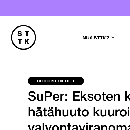
Mikä STTK?
LIITTOJEN TIEDOTTEET
SuPer: Eksoten 
hätähuuto kuuroill
valvontaviranoma