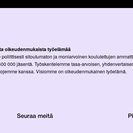
ta oikeudenmukaista työelämää
oliittisesti sitoutumaton ja moniarvoinen koulutettujen ammattil
 400 000 jäsentä. Työskentelemme tasa-arvoisen, yhdenvertaisen
ittojemme kanssa. Visiomme on oikeudenmukainen työelämä.
Seuraa meitä
Pi