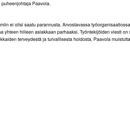
o puheenjohtaja Paavola.
lmiin ei olisi saatu parannusta. Arvostavassa työorganisaatiossa
aa yhteen hiileen asiakkaan parhaaksi. Työntekijöiden viesti on s
iakkaiden terveydestä ja turvallisesta hoidosta, Paavola muistutt