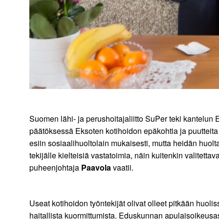
Suomen lähi- ja perushoitajaliitto SuPer teki kantel
päätöksessä Eksoten kotihoidon epäkohtia ja puutteita v
esiin sosiaalihuoltolain mukaisesti, mutta heidän huolta
tekijälle kielteisiä vastatoimia, näin kuitenkin valitett
puheenjohtaja
Paavola
vaatii.
Useat kotihoidon työntekijät olivat olleet pitkään huol
haitallista kuormittumista. Eduskunnan apulaisoikeusa