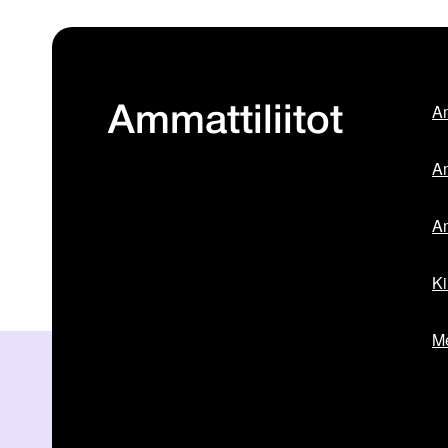
Am
Ammattiliitot
Am
Am
Ki
Me