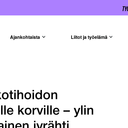
Ajankohtaista
Liitot ja työelämä
kotihoidon
e korville – ylin
inen jyrähti