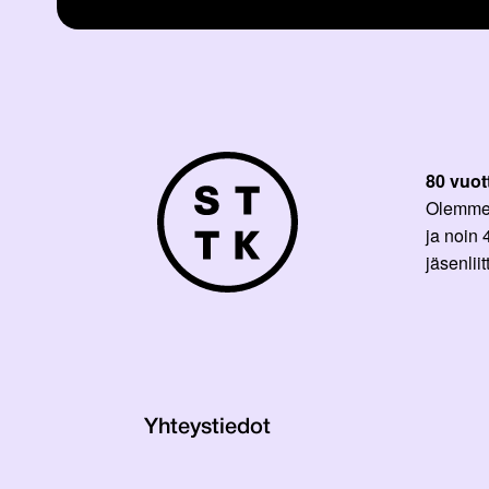
80 vuot
Olemme p
ja noin
jäsenli
Yhteystiedot