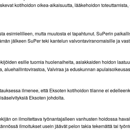
koskevat kotihoidon oikea-aikaisuutta, lääkehoidon toteuttamista
a esimielilleen, mutta muutosta ei tapahtunut. SuPerin paikalliset
än jälkeen SuPer teki kantelun valvontaviranomaisille ja vasta
ekijöiden esille tuomia huolenaiheita, asiakkaiden hoidon laatuun 
aa, aluehallintovirastoa, Valviraa ja eduskunnan apulaisoikeusa
ksessa ilmenee, että Eksoten kotihoidon tilanne ei edelleenk
äselvityksiä Eksoten johdolta.
ijän on ilmoitettava työnantajalleen vanhusten hoidossa havai
ytännössä ilmoitukset usein jäävät pelon takia tekemättä tai työn