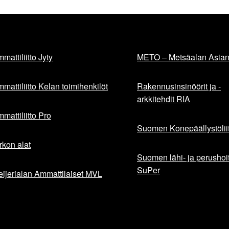
mattiliitto Jyty
METO – Metsäalan Asiant
mattiliitto Kelan toimihenkilöt
Rakennusinsinöörit ja -
arkkitehdit RIA
mattiliitto Pro
Suomen Konepäällystöliit
rkon alat
Suomen lähi- ja perushoita
SuPer
ijerialan Ammattilaiset MVL