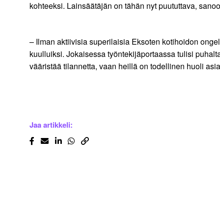
kohteeksi. Lainsäätäjän on tähän nyt puututtava, sano
– Ilman aktiivisia superilaisia Eksoten kotihoidon onge
kuulluiksi. Jokaisessa työntekijäportaassa tulisi puhalt
vääristää tilannetta, vaan heillä on todellinen huoli as
Jaa artikkeli: