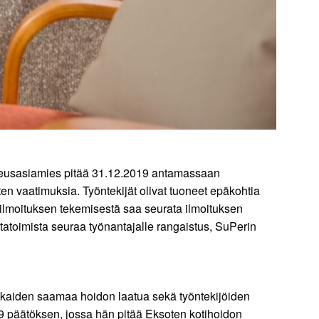
ikeusasiamies pitää 31.12.2019 antamassaan
ten vaatimuksia. Työntekijät olivat tuoneet epäkohtia
ei ilmoituksen tekemisestä saa seurata ilmoituksen
vastatoimista seuraa työnantajalle rangaistus, SuPerin
siakkaiden saamaa hoidon laatua sekä työntekijöiden
9 päätöksen, jossa hän pitää Eksoten kotihoidon