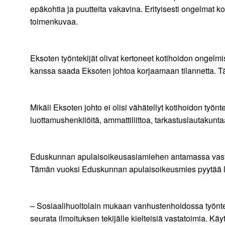
epäkohtia ja puutteita vakavina. Erityisesti ongelmat 
toimenkuvaa.
Eksoten työntekijät olivat kertoneet kotihoidon ongelmist
kanssa saada Eksoten johtoa korjaamaan tilannetta. Täm
Mikäli Eksoten johto ei olisi vähätellyt kotihoidon työnt
luottamushenkilöitä, ammattiliittoa, tarkastuslautakunt
Eduskunnan apulaisoikeusasiamiehen antamassa vastau
Tämän vuoksi Eduskunnan apulaisoikeusmies pyytää lis
– Sosiaalihuoltolain mukaan vanhustenhoidossa työntek
seurata ilmoituksen tekijälle kielteisiä vastatoimia. Kä