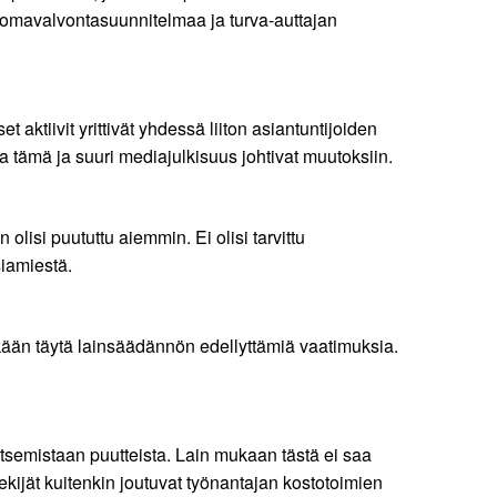
, omavalvontasuunnitelmaa ja turva-auttajan
 aktiivit yrittivät yhdessä liiton asiantuntijoiden
 tämä ja suuri mediajulkisuus johtivat muutoksiin.
olisi puututtu aiemmin. Ei olisi tarvittu
siamiestä.
ään täytä lainsäädännön edellyttämiä vaatimuksia.
tsemistaan puutteista. Lain mukaan tästä ei saa
tekijät kuitenkin joutuvat työnantajan kostotoimien