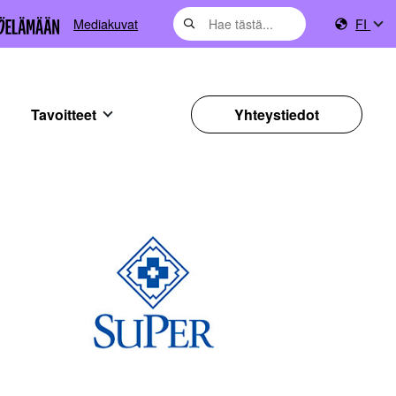
Mediakuvat
FI
Tavoitteet
Yhteystiedot