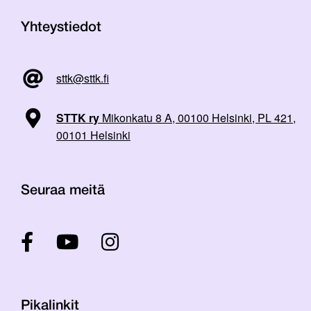
Yhteystiedot
sttk@sttk.fi
STTK ry
Mikonkatu 8 A, 00100 Helsinki, PL 421,
00101 Helsinki
Seuraa meitä
Pikalinkit