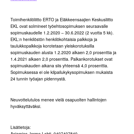
Toimihenkilöliitto ERTO ja Eläkkeensaajien Keskusliitto
EKL ovat solmineet työehtosopimuksen seuraavalle
sopimuskaudelle 1.2.2020 – 30.6.2022 (2 vuotta 5 kk).
EKL:n henkilöstön henkilökohtaisia palkkoja ja
taulukkopalkkoja korotetaan yleiskorotuksilla
sopimuskauden alusta 1.2.2020 alkaen 2,0 prosenttia ja
1.4.2021 alkaen 2,0 prosenttia. Palkankorotukset ovat
sopimuskauden aikana siis yhteensä 4,0 prosenttia.
Sopimuksessa ei ole kilpailukykysopimuksen mukaista
24 tunnin työajan pidennystä.
Neuvottelutulos menee vielä osapuolten hallintojen
hyväksyttäväksi.
Lisätietoja:
Asiamies Jarmo Lahti, 0407407840