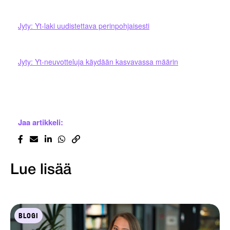
Jyty: Yt-laki uudistettava perinpohjaisesti
Jyty: Yt-neuvotteluja käydään kasvavassa määrin
Jaa artikkeli:
Lue lisää
BLOGI