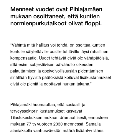
Menneet vuodet ovat Pihlajamäen
mukaan osoittaneet, että kuntien
normienpurkutalkoot olivat floppi.
”Vähintä mitä hallitus voi tehdä, on osoittaa kuntien
kontolle sälytettäville uusille tehtäville täysi rahallinen
kompensaatio. Uudet tehtävät eivät ole vähäpätöisiä,
sillä esim. subjektiivisen päivähoito-oikeuden
palauttamisen ja oppivelvollisuusiän pidentämisen
sinällään hyvistä päätöksistä koituvat lisäkustannukset
eivät ole pieniä ja odottavat nurkan takana.”
Pihlajamäki huomauttaa, että sosiaali- ja
terveyssektorin kustannukset kasvavat
Tilastokeskuksen mukaan dramaattisesti, ennusteen
mukaan 77 % vuoteen 2030 mennessä. Samalla
ajanjaksolla vanhusväestön määrä lisääntyy lähes