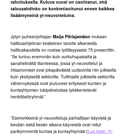
rahoituksella. Kuluva vuosi on osoittanut, että
talousahdinko on konkretisoitunut ennen kaikkea
lisääntyneinä yt-neuvotteluina.
Jytyn puheenjohtajan
Maija Pihlajamäen
mukaan
hallitusohjelman keskeinen tavoite alkaneella
hallituskaudella on nostaa työllisyysaste 75 prosenttiin.
”Se tuntuu enemmän kuin surkuhupaisalta ja
sanahelinältä tilanteessa, jossa yt-neuvottelut ja
irtisanomiset ovat jokapäiväistä uutisointia niin julkisella
kuin yksityisellä sektorilla. Tulilinjalle julkisella sektorilla
vähennyksissä ovat joutuneet erityisesti kuntien ja
kuntayhtymien tukipalveluissa työskentelevät
henkilöstöryhmät.”
”Esimerkkeinä yt-neuvotteluja parhaillaan käyvistä ja
kevään sekä kesän aikana käyneistä ovat reilut
parikymmentä kuntaa ja kuntayhtymää (
Lue lisää: Yt-