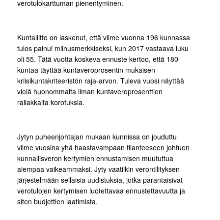
verotulokarttuman pienentyminen.
Kuntaliitto on laskenut, että viime vuonna 196 kunnassa
tulos painui miinusmerkkiseksi, kun 2017 vastaava luku
oli 55. Tätä vuotta koskeva ennuste kertoo, että 180
kuntaa täyttää kuntaveroprosentin mukaisen
kriisikuntakriteeristön raja-arvon. Tuleva vuosi näyttää
vielä huonommalta ilman kuntaveroprosenttien
railakkaita korotuksia.
Jytyn puheenjohtajan mukaan kunnissa on jouduttu
viime vuosina yhä haastavampaan tilanteeseen johtuen
kunnallisveron kertymien ennustamisen muututtua
aiempaa vaikeammaksi. Jyty vaatiikin verontilityksen
järjestelmään sellaisia uudistuksia, jotka parantaisivat
verotulojen kertymisen luotettavaa ennustettavuutta ja
siten budjettien laatimista.