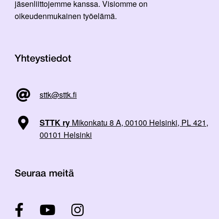
jäsenliittojemme kanssa. Visiomme on
oikeudenmukainen työelämä.
Yhteystiedot
sttk@sttk.fi
STTK ry
Mikonkatu 8 A, 00100 Helsinki, PL 421,
00101 Helsinki
Seuraa meitä