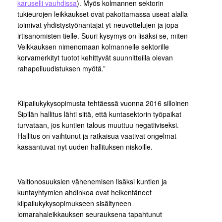
karuselli vauhdissa
). Myös kolmannen sektorin
tukieurojen leikkaukset ovat pakottamassa useat alalla
toimivat yhdistystyönantajat yt-neuvottelujen ja jopa
irtisanomisten tielle. Suuri kysymys on lisäksi se, miten
Veikkauksen nimenomaan kolmannelle sektorille
korvamerkityt tuotot kehittyvät suunnitteilla olevan
rahapeliuudistuksen myötä.”
Kilpailukykysopimusta tehtäessä vuonna 2016 silloinen
Sipilän hallitus lähti siitä, että kuntasektorin työpaikat
turvataan, jos kuntien talous muuttuu negatiiviseksi.
Hallitus on vaihtunut ja ratkaisua vaativat ongelmat
kasaantuvat nyt uuden hallituksen niskoille.
Valtionosuuksien vähenemisen lisäksi kuntien ja
kuntayhtymien ahdinkoa ovat heikentäneet
kilpailukykysopimukseen sisältyneen
lomarahaleikkauksen seurauksena tapahtunut