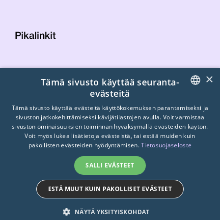
Pikalinkit
Yhteystiedot
×
Tämä sivusto käyttää seuranta-
Laskutustiedot
evästeitä
STTK:n kuvapankki
FINNISH
Tietosuojaseloste
Tämä sivusto käyttää evästeitä käyttökokemuksen parantamiseksi ja
sivuston jatkokehittämiseksi kävijätilastojen avulla. Voit varmistaa
Turvallisemman tilan periaatteet
ENGLISH
sivuston ominaisuuksien toiminnan hyväksymällä evästeiden käytön.
Voit myös lukea lisätietoja evästeistä, tai estää muiden kuin
SWEDISH
pakollisten evästeiden hyödyntämisen.
Tietosuojaseloste
SALLI EVÄSTEET
ESTÄ MUUT KUIN PAKOLLISET EVÄSTEET
© 2026
STTK.
Made with ❤ by
Avoin.Systems
NÄYTÄ YKSITYISKOHDAT