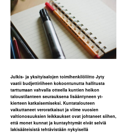
Julkis- ja yksityisalojen toimihenkilöliitto Jyty
vaatii budjettiriiheen kokoontunutta hallitusta
tarttumaan vahvalla otteella kuntien heikon
taloustilanteen seurauksena lisääntyneen yt-
kierteen katkaisemiseksi. Kuntatalouteen
vaikuttaneet veroratkaisut ja viime vuosien
valtionosuuksien leikkaukset ovat johtaneet siihen,
että monet kunnat ja kuntayhtymät eivät selviä
lakisääteisistä tehtävistään nykyisellä