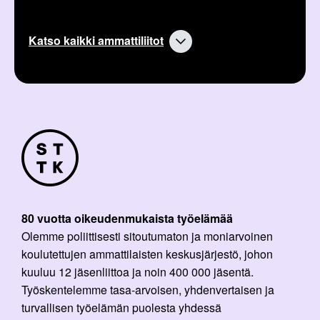
Katso kaikki ammattiliitot
80 vuotta oikeudenmukaista työelämää
Olemme poliittisesti sitoutumaton ja moniarvoinen
koulutettujen ammattilaisten keskusjärjestö, johon
kuuluu 12 jäsenliittoa ja noin 400 000 jäsentä.
Työskentelemme tasa-arvoisen, yhdenvertaisen ja
turvallisen työelämän puolesta yhdessä