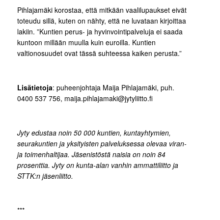
Pihlajamäki korostaa, että mitkään vaalilupaukset eivät
toteudu sillä, kuten on nähty, että ne luvataan kirjoittaa
lakiin. ”Kuntien perus- ja hyvinvointipalveluja ei saada
kuntoon millään muulla kuin euroilla. Kuntien
valtionosuudet ovat tässä suhteessa kaiken perusta.”
Lisätietoja
: puheenjohtaja Maija Pihlajamäki, puh.
0400 537 756, maija.pihlajamaki@jytyliitto.fi
Jyty edustaa noin 50 000 kuntien, kuntayhtymien,
seurakuntien ja yksityisten palveluksessa olevaa viran-
ja toimenhaltijaa. Jäsenistöstä naisia on noin 84
prosenttia. Jyty on kunta-alan vanhin ammattiliitto ja
STTK:n jäsenliitto.
***