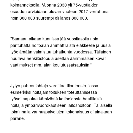
kolmanneksella. Vuonna 2030 yli 75-vuotiaiden
osuuden arvioidaan olevan vuoteen 2017 verrattuna
noin 300 000 suurempi eli lähes 800 000.
”Samaan aikaan kunnissa jää vuositasolla noin
parituhatta hoitoalan ammattilaista eläkkeelle ja uusia
työelämään valmistuu tuhatkunta vuodessa. Tällainen
huutava henkilöstöpula asettaa äärimmäisen kovat
vaatimukset mm. alan koulutussatsauksiin.”
Jytyn puheenjohtaja varoittaa tilanteesta, jossa
esimerkiksi hoitajamitoituksen toteuttamisessa
työvoimapulaa kärsivästä kotihoidosta haalittaisiin
hoitajia ympärivuorokautiseen laitoshoitoon. Tällaisella
toiminnalla vanhuspalvelujen kokonaisuus ei ainakaan
parane.