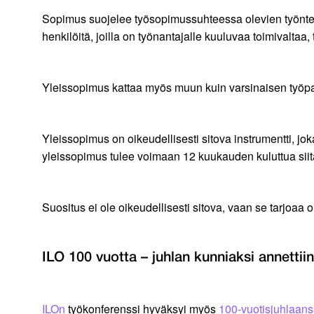
Sopimus suojelee työsopimussuhteessa olevien työnteki
henkilöitä, joilla on työnantajalle kuuluvaa toimivaltaa, 
Yleissopimus kattaa myös muun kuin varsinaisen työpaika
Yleissopimus on oikeudellisesti sitova instrumentti, jok
yleissopimus tulee voimaan 12 kuukauden kuluttua siitä, 
Suositus ei ole oikeudellisesti sitova, vaan se tarjoaa 
ILO 100 vuotta – juhlan kunniaksi annettiin
ILOn
työkonferenssi hyväksyi myös
100-vuotisjuhlaansa