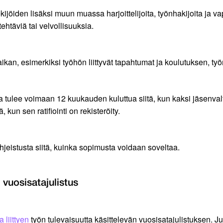
jöiden lisäksi muun muassa harjoittelijoita, työnhakijoita ja 
tehtäviä tai velvollisuuksia.
n, esimerkiksi työhön liittyvät tapahtumat ja koulutuksen, työma
a tulee voimaan 12 kuukauden kuluttua siitä, kun kaksi jäsenvalti
kun sen ratifiointi on rekisteröity.
ohjeistusta siitä, kuinka sopimusta voidaan soveltaa.
 vuosisatajulistus
 liittyen
työn tulevaisuutta käsittelevän vuosisatajulistuksen. Ju