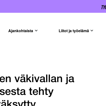
Ajankohtaista
Liitot ja työelämä
n väkivallan ja
sesta tehty
äksytty