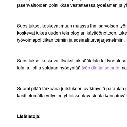
jäsenvaltioiden politiikkaa vastattaessa työelämän ja y
Suositukset koskevat muun muassa ihmisarvoisen työn 
koskevat tukea uuden teknologian käyttöönottoon, tuke
työvoimapolitiikan toimiin ja sosiaaliturvajärjestelmiin.
Suositukset koskevat lisäksi lakisääteistä tai työeht
toimia, joilla voidaan hyödyntää
työn digitalisoinnin
mah
Suomi pitää tärkeänä julistuksen pyrkimystä parantaa 
käsittelemällä yritysten yhteiskuntavastuuta kansainväl
Lisätietoja: