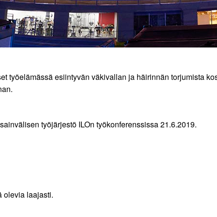
 työelämässä esiintyvän väkivallan ja häirinnän torjumista kos
nan.
sainvälisen työjärjestö ILOn työkonferenssissa 21.6.2019.
olevia laajasti.