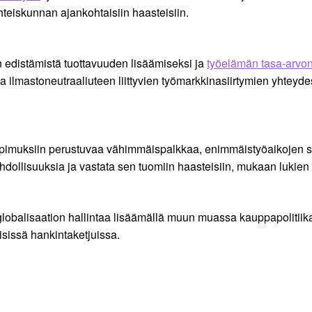
hteiskunnan ajankohtaisiin haasteisiin.
edistämistä tuottavuuden lisäämiseksi ja
työelämän tasa-arvo
a ilmastoneutraaliuteen liittyvien työmarkkinasiirtymien yhtey
osopimuksiin perustuvaa vähimmäispalkkaa, enimmäistyöaikojen s
dollisuuksia ja vastata sen tuomiin haasteisiin, mukaan lukien 
globalisaation hallintaa lisäämällä muun muassa kauppapolitii
isissä hankintaketjuissa.