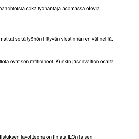
vapaaehtoisia sekä työnantaja-asemassa olevia
tkat sekä työhön liittyvän viestinnän eri välineillä.
ota ovat sen ratifioineet. Kunkin jäsenvaltion osalta
listuksen tavoitteena on linjata ILOn ja sen