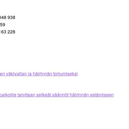
 048 938
459
 163 228
n väkivallan ja häirinnän torjumiseksi
paikoille tarvitaan selkeät säännöt häirinnän estämiseen