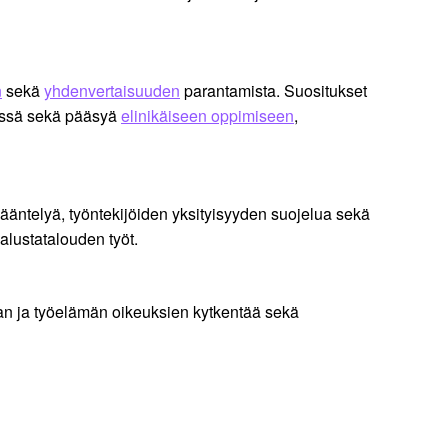
n
sekä
yhdenvertaisuuden
parantamista. Suositukset
dessä sekä pääsyä
elinikäiseen oppimiseen
,
ääntelyä, työntekijöiden yksityisyyden suojelua sekä
alustatalouden työt.
kan ja työelämän oikeuksien kytkentää sekä