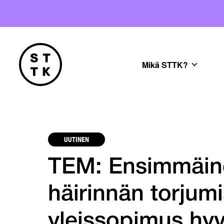
Mikä STTK?
UUTINEN
TEM: Ensimmäine
häirinnän torjumi
yleissopimus hyv