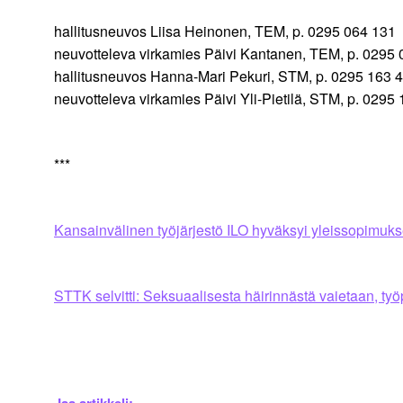
hallitusneuvos Liisa Heinonen, TEM, p. 0295 064 131
neuvotteleva virkamies Päivi Kantanen, TEM, p. 0295
hallitusneuvos Hanna-Mari Pekuri, STM, p. 0295 163 
neuvotteleva virkamies Päivi Yli-Pietilä, STM, p. 0295
***
Kansainvälinen työjärjestö ILO hyväksyi yleissopimukse
STTK selvitti: Seksuaalisesta häirinnästä vaietaan, työ