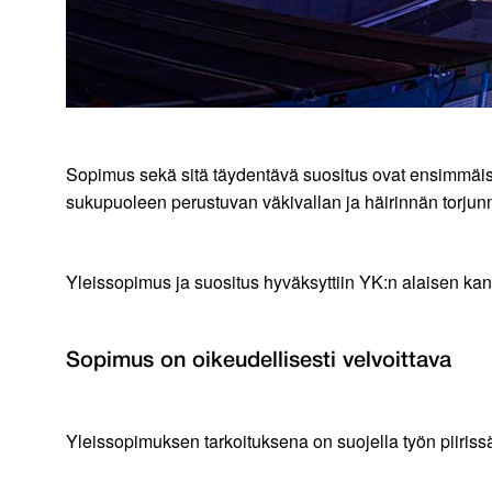
Sopimus sekä sitä täydentävä suositus ovat ensimmäiset
sukupuoleen perustuvan väkivallan ja häirinnän torjun
Yleissopimus ja suositus hyväksyttiin YK:n alaisen kan
Sopimus on oikeudellisesti velvoittava
Yleissopimuksen tarkoituksena on suojella työn piirissä 