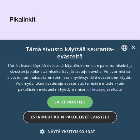
Pikalinkit
Yhteystiedot
×
Tämä sivusto käyttää seuranta-
Laskutustiedot
evästeitä
STTK:n kuvapankki
FINNISH
Tietosuojaseloste
Tämä sivusto käyttää evästeitä käyttökokemuksen parantamiseksi ja
sivuston jatkokehittämiseksi kävijätilastojen avulla. Voit varmistaa
Turvallisemman tilan periaatteet
ENGLISH
sivuston ominaisuuksien toiminnan hyväksymällä evästeiden käytön.
Voit myös lukea lisätietoja evästeistä, tai estää muiden kuin
SWEDISH
pakollisten evästeiden hyödyntämisen.
Tietosuojaseloste
SALLI EVÄSTEET
ESTÄ MUUT KUIN PAKOLLISET EVÄSTEET
© 2026
STTK.
Made with ❤ by
Avoin.Systems
NÄYTÄ YKSITYISKOHDAT