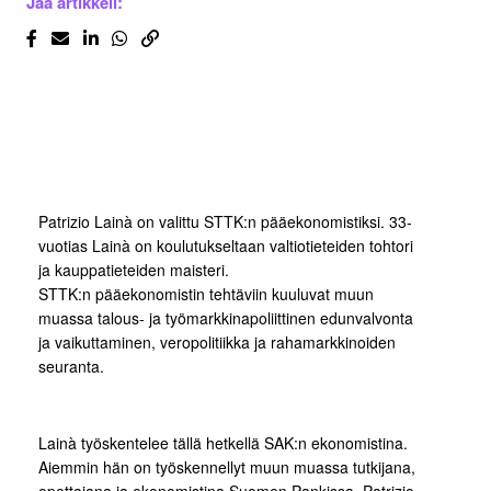
Jaa artikkeli:
Patrizio Lainà on valittu STTK:n pääekonomistiksi. 33-
vuotias Lainà on koulutukseltaan valtiotieteiden tohtori
ja kauppatieteiden maisteri.
STTK:n pääekonomistin tehtäviin kuuluvat muun
muassa talous- ja työmarkkinapoliittinen edunvalvonta
ja vaikuttaminen, veropolitiikka ja rahamarkkinoiden
seuranta.
Lainà työskentelee tällä hetkellä SAK:n ekonomistina.
Aiemmin hän on työskennellyt muun muassa tutkijana,