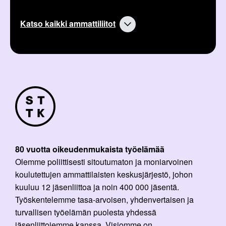
Katso kaikki ammattiliitot
80 vuotta oikeudenmukaista työelämää
Olemme poliittisesti sitoutumaton ja moniarvoinen
koulutettujen ammattilaisten keskusjärjestö, johon
kuuluu 12 jäsenliittoa ja noin 400 000 jäsentä.
Työskentelemme tasa-arvoisen, yhdenvertaisen ja
turvallisen työelämän puolesta yhdessä
jäsenliittojemme kanssa. Visiomme on