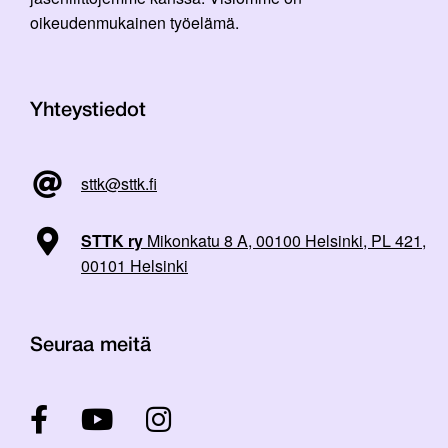
oikeudenmukainen työelämä.
Yhteystiedot
sttk@sttk.fi
STTK ry
Mikonkatu 8 A, 00100 Helsinki, PL 421,
00101 Helsinki
Seuraa meitä