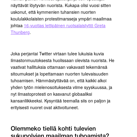
näyttävät löytyvän nuorista. Kukapa olisi vuosi sitten
uskonut, että kymmenien tuhansien nuorten
koululakkolaisten protestimarsseja ympäri maailmaa
johtaa
16-vuotias lettipäinen ruotsalaistyttö Greta
Thunberg
.
Joka perjantai Twitter virtaan tulee lukuisia kuvia
ilmastonmuutoksesta huolissaan olevista nuorista. He
vaativat hallituksia ottamaan vakavasti tekemänsä
sitoumukset ja lopettamaan nuorten tulevaisuuden
tuhoamisen. Hämmästyttävää on, että kaikki alkoi
yhden tytön mielenosoituksesta viime syyskuussa, ja
nyt ilmastoprotesti on kasvanut globaaliksi
kansanliikkeeksi. Kysyntää teemalla siis on paljon ja
erityisesti nuoret ovat aktivoituneet.
Olemmeko tiellä kohti tulevien
sukupolvien maailman tuhoamista?