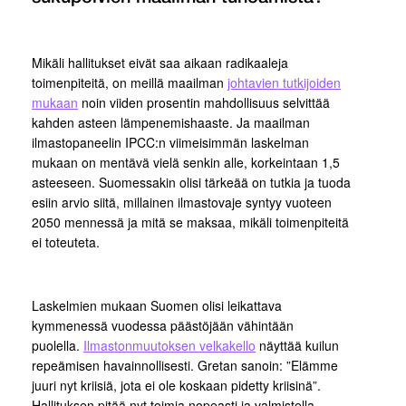
Mikäli hallitukset eivät saa aikaan radikaaleja
toimenpiteitä, on meillä maailman
johtavien tutkijoiden
mukaan
noin viiden prosentin mahdollisuus selvittää
kahden asteen lämpenemishaaste. Ja maailman
ilmastopaneelin IPCC:n viimeisimmän laskelman
mukaan on mentävä vielä senkin alle, korkeintaan 1,5
asteeseen. Suomessakin olisi tärkeää on tutkia ja tuoda
esiin arvio siitä, millainen ilmastovaje syntyy vuoteen
2050 mennessä ja mitä se maksaa, mikäli toimenpiteitä
ei toteuteta.
Laskelmien mukaan Suomen olisi leikattava
kymmenessä vuodessa päästöjään vähintään
puolella.
Ilmastonmuutoksen velkakello
näyttää kuilun
repeämisen havainnollisesti. Gretan sanoin: ”Elämme
juuri nyt kriisiä, jota ei ole koskaan pidetty kriisinä”.
Hallituksen pitää nyt toimia nopeasti ja valmistella