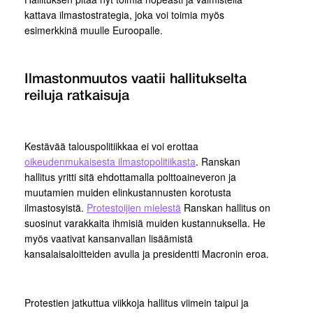
kattava ilmastostrategia, joka voi toimia myös
esimerkkinä muulle Euroopalle.
Ilmastonmuutos vaatii hallitukselta
reiluja ratkaisuja
Kestävää talouspolitiikkaa ei voi erottaa
oikeudenmukaisesta ilmastopolitiikasta
. Ranskan
hallitus yritti sitä ehdottamalla polttoaineveron ja
muutamien muiden elinkustannusten korotusta
ilmastosyistä.
Protestoijien mielestä
Ranskan hallitus on
suosinut varakkaita ihmisiä muiden kustannuksella. He
myös vaativat kansanvallan lisäämistä
kansalaisaloitteiden avulla ja presidentti Macronin eroa.
Protestien jatkuttua viikkoja hallitus viimein taipui ja