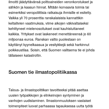
ilmoitti jäädyttävänsä polttoaineiden veronkorotukset ja
sähkön ja kaasun hinnat. Mitään korvaavia toimia tai
esimerkiksi veropoliittisia ratkaisuja ihmisille ei esitetty.
Vaikka yli 70 prosenttia ranskalaisista kannattikin
keltaliivien vaatimuksia, viime aikojen väkivaltaiseksi
kehittyneet mielenosoitukset ovat kauhistuttaneet
kaikkia. Yritykset ovat laskeneet menettäneensä jo 60
miljoonaa euroa. Ranskan valtio puolestaan on
käyttänyt kyynelkaasua ja vesitykkejä sekä harkinnut
poikkeustilaa. Soisin, että Suomen valitsema tie ei johda
tällaiseen katastrofiin.
Suomen tie ilmastopolitiikassa
Talous- ja ilmastopolitiikan tavoitteeksi pitää asettaa
uusien työpaikkojen ja elinkeinojen syntyminen ja
vanhojen uudistaminen. Ilmastonmuutoksen vastaiset
toimenpiteet luovat parhaassa tapauksessa uutta työtä