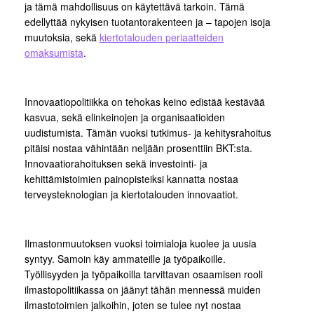
ja tämä mahdollisuus on käytettävä tarkoin. Tämä
edellyttää nykyisen tuotantorakenteen ja – tapojen isoja
muutoksia, sekä
kiertotalouden periaatteiden
omaksumista
.
Innovaatiopolitiikka on tehokas keino edistää kestävää
kasvua, sekä elinkeinojen ja organisaatioiden
uudistumista. Tämän vuoksi tutkimus- ja kehitysrahoitus
pitäisi nostaa vähintään neljään prosenttiin BKT:sta.
Innovaatiorahoituksen sekä investointi- ja
kehittämistoimien painopisteiksi kannatta nostaa
terveysteknologian ja kiertotalouden innovaatiot.
Ilmastonmuutoksen vuoksi toimialoja kuolee ja uusia
syntyy. Samoin käy ammateille ja työpaikoille.
Työllisyyden ja työpaikoilla tarvittavan osaamisen rooli
ilmastopolitiikassa on jäänyt tähän mennessä muiden
ilmastotoimien jalkoihin, joten se tulee nyt nostaa