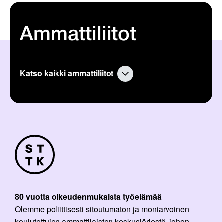
Ammattiliitot
Katso kaikki ammattiliitot
80 vuotta oikeudenmukaista työelämää
Olemme poliittisesti sitoutumaton ja moniarvoinen
koulutettujen ammattilaisten keskusjärjestö, johon