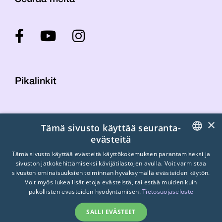
Pikalinkit
Yhteystiedot
×
Tämä sivusto käyttää seuranta-
Laskutustiedot
evästeitä
STTK:n kuvapankki
FINNISH
Tietosuojaseloste
Tämä sivusto käyttää evästeitä käyttökokemuksen parantamiseksi ja
sivuston jatkokehittämiseksi kävijätilastojen avulla. Voit varmistaa
Turvallisemman tilan periaatteet
ENGLISH
sivuston ominaisuuksien toiminnan hyväksymällä evästeiden käytön.
Voit myös lukea lisätietoja evästeistä, tai estää muiden kuin
SWEDISH
pakollisten evästeiden hyödyntämisen.
Tietosuojaseloste
SALLI EVÄSTEET