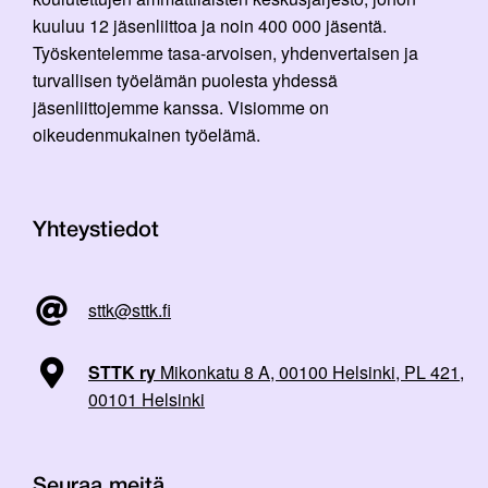
kuuluu 12 jäsenliittoa ja noin 400 000 jäsentä.
Työskentelemme tasa-arvoisen, yhdenvertaisen ja
turvallisen työelämän puolesta yhdessä
jäsenliittojemme kanssa. Visiomme on
oikeudenmukainen työelämä.
Yhteystiedot
sttk@sttk.fi
STTK ry
Mikonkatu 8 A, 00100 Helsinki, PL 421,
00101 Helsinki
Seuraa meitä