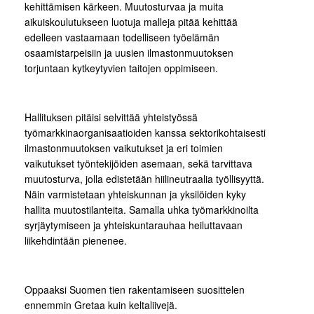
kehittämisen kärkeen. Muutosturvaa ja muita
aikuiskoulutukseen luotuja malleja pitää kehittää
edelleen vastaamaan todelliseen työelämän
osaamistarpeisiin ja uusien ilmastonmuutoksen
torjuntaan kytkeytyvien taitojen oppimiseen.
Hallituksen pitäisi selvittää yhteistyössä
työmarkkinaorganisaatioiden kanssa sektorikohtaisesti
ilmastonmuutoksen vaikutukset ja eri toimien
vaikutukset työntekijöiden asemaan, sekä tarvittava
muutosturva, jolla edistetään hiilineutraalia työllisyyttä.
Näin varmistetaan yhteiskunnan ja yksilöiden kyky
hallita muutostilanteita. Samalla uhka työmarkkinoilta
syrjäytymiseen ja yhteiskuntarauhaa heiluttavaan
liikehdintään pienenee.
Oppaaksi Suomen tien rakentamiseen suosittelen
ennemmin Gretaa kuin keltaliivejä.