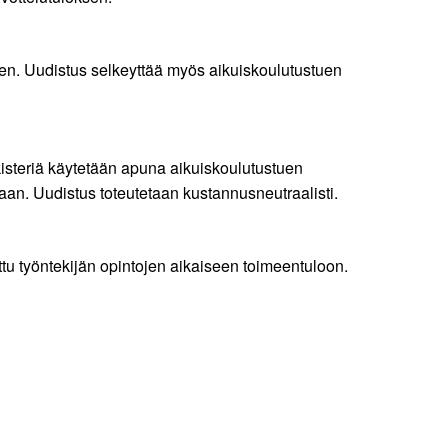
en. Uudistus selkeyttää myös aikuiskoulutustuen
kisteriä käytetään apuna aikuiskoulutustuen
an. Uudistus toteutetaan kustannusneutraalisti.
ttu työntekijän opintojen aikaiseen toimeentuloon.