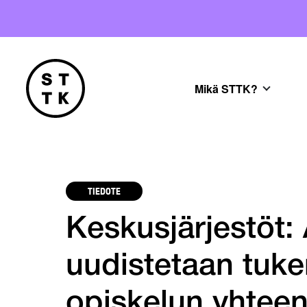
Mikä STTK?
TIEDOTE
Keskusjärjestöt:
uudistetaan tuke
opiskelun yhteen