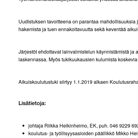
Uudistuksen tavoitteena on parantaa mahdollisuuksia 
hakemista ja tuen ennakoitavuutta sekä keventää aikui
Järjestöt ehdottavat lainvalmistelun käynnistämistä ja
laskennassa. Myös tukikuukausien kulumista koskevia s
Aikuiskoulutustuki siirtyy 1.1.2019 alkaen Koulutusraha
Lisätietoja:
johtaja Riikka Heikinheimo, EK, puh. 046 9229 69
koulutus- ja työllisyysasioiden päällikkö Mikko H