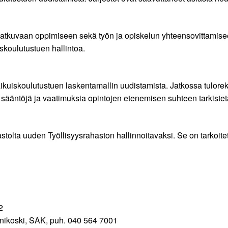
jatkuvaan oppimiseen sekä työn ja opiskelun yhteensovittamise
skoulutustuen hallintoa.
 aikuiskoulutustuen laskentamallin uudistamista. Jatkossa tulore
ääntöjä ja vaatimuksia opintojen etenemisen suhteen tarkisteta
stolta uuden Työllisyysrahaston hallinnoitavaksi. Se on tarkoite
2
einikoski, SAK, puh. 040 564 7001