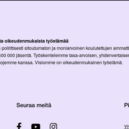
ta oikeudenmukaista työelämää
oliittisesti sitoutumaton ja moniarvoinen koulutettujen ammattil
 400 000 jäsentä. Työskentelemme tasa-arvoisen, yhdenvertaisen
ittojemme kanssa. Visiomme on oikeudenmukainen työelämä.
Seuraa meitä
Pi
Yh