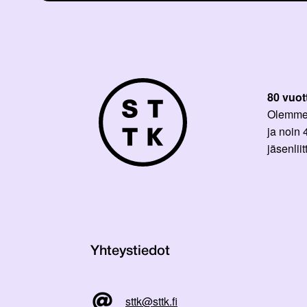
80 vuot
Olemme p
ja noin
jäsenli
Yhteystiedot
sttk@sttk.fi