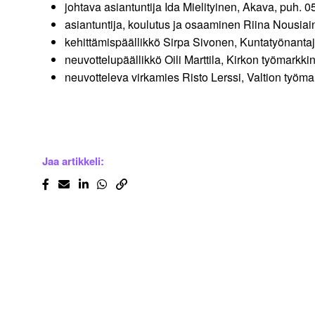
johtava asiantuntija Ida Mielityinen, Akava, puh. 
asiantuntija, koulutus ja osaaminen Riina Nousia
kehittämispäällikkö Sirpa Sivonen, Kuntatyönanta
neuvottelupäällikkö Oili Marttila, Kirkon työmarkk
neuvotteleva virkamies Risto Lerssi, Valtion työm
Jaa artikkeli: