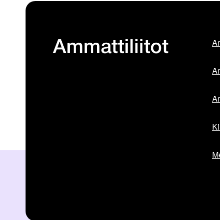
Am
Ammattiliitot
Am
Am
Ki
Me