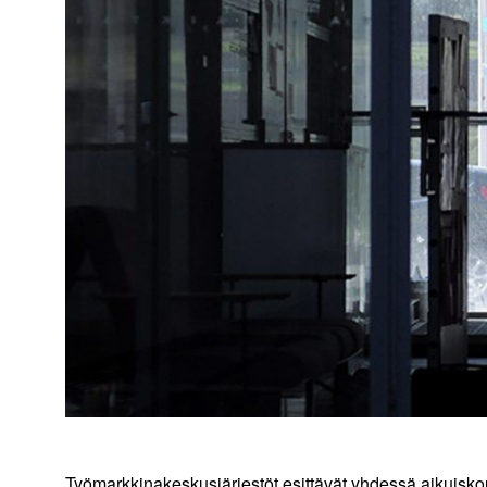
Työmarkkinakeskusjärjestöt esittävät yhdessä aikuiskou