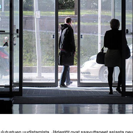
lutustuen uudistamista. Järjestöt ovat saavuttaneet asiasta neu