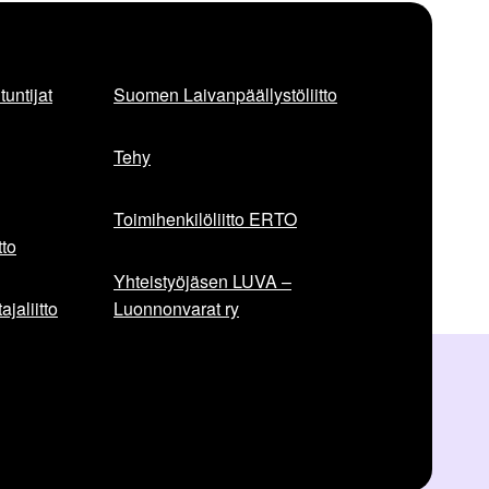
untijat
Suomen Laivanpäällystöliitto
Tehy
Toimihenkilöliitto ERTO
to
Yhteistyöjäsen LUVA –
jaliitto
Luonnonvarat ry