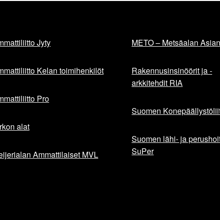
mattiliitto Jyty
METO – Metsäalan Asiant
mattiliitto Kelan toimihenkilöt
Rakennusinsinöörit ja -
arkkitehdit RIA
mattiliitto Pro
Suomen Konepäällystöliit
rkon alat
Suomen lähi- ja perushoita
SuPer
ijerialan Ammattilaiset MVL