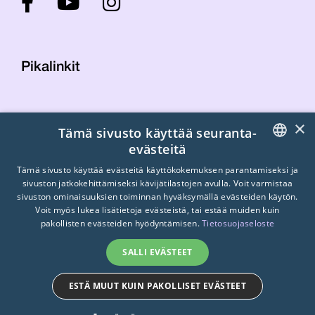
Pikalinkit
Yhteystiedot
×
Tämä sivusto käyttää seuranta-
Laskutustiedot
evästeitä
STTK:n kuvapankki
FINNISH
Tietosuojaseloste
Tämä sivusto käyttää evästeitä käyttökokemuksen parantamiseksi ja
sivuston jatkokehittämiseksi kävijätilastojen avulla. Voit varmistaa
Turvallisemman tilan periaatteet
ENGLISH
sivuston ominaisuuksien toiminnan hyväksymällä evästeiden käytön.
Voit myös lukea lisätietoja evästeistä, tai estää muiden kuin
SWEDISH
pakollisten evästeiden hyödyntämisen.
Tietosuojaseloste
SALLI EVÄSTEET
ESTÄ MUUT KUIN PAKOLLISET EVÄSTEET
© 2026
STTK.
Made with ❤ by
Avoin.Systems