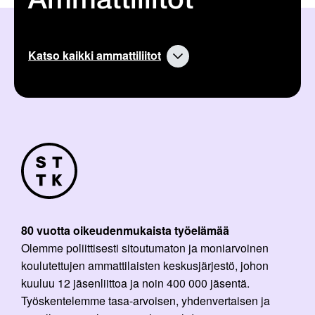
Ammattiliitot
Katso kaikki ammattiliitot
80 vuotta oikeudenmukaista työelämää
Olemme poliittisesti sitoutumaton ja moniarvoinen
koulutettujen ammattilaisten keskusjärjestö, johon
kuuluu 12 jäsenliittoa ja noin 400 000 jäsentä.
Työskentelemme tasa-arvoisen, yhdenvertaisen ja