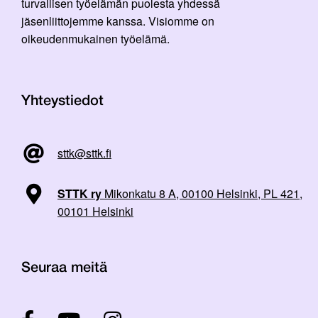
turvallisen työelämän puolesta yhdessä
jäsenliittojemme kanssa. Visiomme on
oikeudenmukainen työelämä.
Yhteystiedot
sttk@sttk.fi
STTK ry
Mikonkatu 8 A, 00100 Helsinki, PL 421,
00101 Helsinki
Seuraa meitä