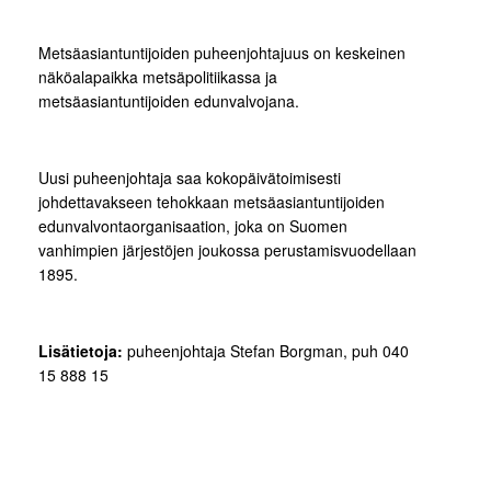
Metsäasiantuntijoiden puheenjohtajuus on keskeinen
näköalapaikka metsäpolitiikassa ja
metsäasiantuntijoiden edunvalvojana.
Uusi puheenjohtaja saa kokopäivätoimisesti
johdettavakseen tehokkaan metsäasiantuntijoiden
edunvalvontaorganisaation, joka on Suomen
vanhimpien järjestöjen joukossa perustamisvuodellaan
1895.
Lisätietoja:
puheenjohtaja Stefan Borgman, puh 040
15 888 15