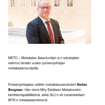
METO – Metsäalan Asiantuntijat ry:n edustajisto
valinnut tänään uuden puheenjohtajan
metsäasiantuntijoille.
Puheenjohtajaksi valittiin metsätalousinsinööri
Stefan
Borgman
. Hän toimii Mhy Eteläisen Metsäreviirin
kehittämispäällikkönä, sekä SLC:n eli ruotsinkielisen
MTK:n metsäasiamiehenä.