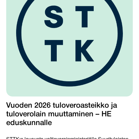
Vuoden 2026 tuloveroasteikko ja
tuloverolain muuttaminen – HE
eduskunnalle
STTK:n lausunto valtiovarainministeriölle Suurituloisten