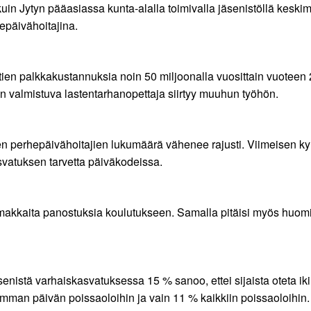
uin Jytyn pääasiassa kunta-alalla toimivalla jäsenistöllä keskim
hepäivähoitajina.
 kuntien palkkakustannuksia noin 50 miljoonalla vuosittain vuo
en valmistuva lastentarhanopettaja siirtyy muuhun työhön.
n perhepäivähoitajien lukumäärä vähenee rajusti. Viimeisen 
vatuksen tarvetta päiväkodeissa.
oimakkaita panostuksia koulutukseen. Samalla pitäisi myös hu
enistä varhaiskasvatuksessa 15 % sanoo, ettei sijaista oteta ik
amman päivän poissaoloihin ja vain 11 % kaikkiin poissaoloihin.