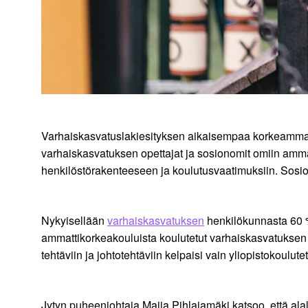
Varhaiskasvatuslakiesityksen aikaisempaa korkeammat he
varhaiskasvatuksen opettajat ja sosionomit omiin amm
henkilöstörakenteeseen ja koulutusvaatimuksiin. Sosiono
Nykyisellään
varhaiskasvatuksen
henkilökunnasta 60 % 
ammattikorkeakouluista koulutetut varhaiskasvatuksen s
tehtäviin ja johtotehtäviin kelpaisi vain yliopistokoulutet
Jytyn puheenjohtaja Maija Pihlajamäki katsoo, että ala