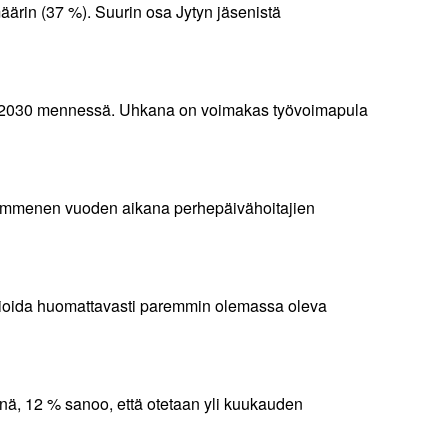
äärin (37 %). Suurin osa Jytyn jäsenistä
teen 2030 mennessä. Uhkana on voimakas työvoimapula
kymmenen vuoden aikana perhepäivähoitajien
omioida huomattavasti paremmin olemassa oleva
inä, 12 % sanoo, että otetaan yli kuukauden