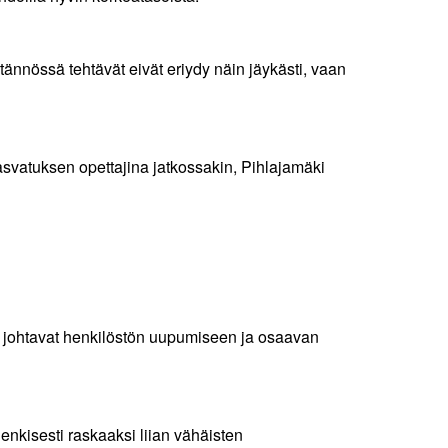
tännössä tehtävät eivät eriydy näin jäykästi, vaan
asvatuksen opettajina jatkossakin, Pihlajamäki
a johtavat henkilöstön uupumiseen ja osaavan
enkisesti raskaaksi liian vähäisten