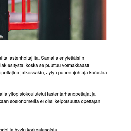
 lastenhoitajilta. Samalla eriytettäisiin
lakiesitystä, koska se puuttuu voimakkaasti
opettajina jatkossakin, Jytyn puheenjohtaja korostaa.
a yliopistokoulutetut lastentarhanopettajat ja
aan sosionomeilla ei olisi kelpoisuutta opettajan
hdoilla hyvin korkeatasoista.