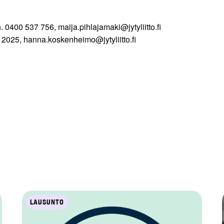
. 0400 537 756, maija.pihlajamaki@jytyliitto.fi
2025, hanna.koskenheimo@jytyliitto.fi
LAUSUNTO