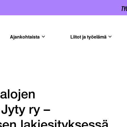
Ajankohtaista
Liitot ja työelämä
salojen
 Jyty ry –
en lakiesityksessä