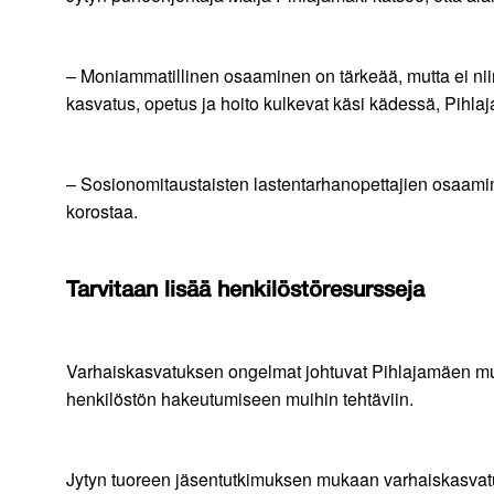
– Moniammatillinen osaaminen on tärkeää, mutta ei niin,
kasvatus, opetus ja hoito kulkevat käsi kädessä, Pihla
– Sosionomitaustaisten lastentarhanopettajien osaamine
korostaa.
Tarvitaan lisää henkilöstöresursseja
Varhaiskasvatuksen ongelmat johtuvat Pihlajamäen muk
henkilöstön hakeutumiseen muihin tehtäviin.
Jytyn tuoreen jäsentutkimuksen mukaan varhaiskasvatuks