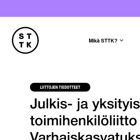
Mikä STTK?
LIITTOJEN TIEDOTTEET
Julkis- ja yksityi
toimihenkilöliitto
Varhaiskasvatuks