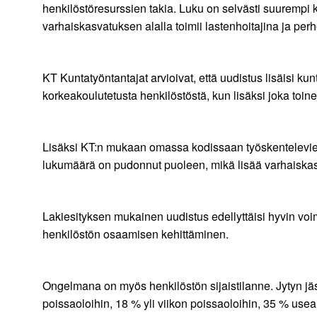
henkilöstöresurssien takia. Luku on selvästi suurempi k
varhaiskasvatuksen alalla toimii lastenhoitajina ja per
KT Kuntatyöntantajat arvioivat, että uudistus lisäisi
korkeakoulutetusta henkilöstöstä, kun lisäksi joka toin
Lisäksi KT:n mukaan omassa kodissaan työskentelevie
lukumäärä on pudonnut puoleen, mikä lisää varhaiskas
Lakiesityksen mukainen uudistus edellyttäisi hyvin v
henkilöstön osaamisen kehittäminen.
Ongelmana on myös henkilöstön sijaistilanne. Jytyn jäs
poissaoloihin, 18 % yli viikon poissaoloihin, 35 % use