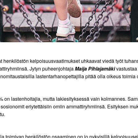
nkilöstön kelpoisuusvaatimukset uhkaavat viedä työt tuhansilta
attiryhmiinsä. Jytyn puheenjohtaja
Maija Pihlajamäki
vastustaa 
mitaustaisilla lastentarhanopettajilla pitää olla oikeus toimia 
on lastenhoitajia, mutta lakiesityksessä vain kolmannes. Samall
osionomit eriytettäisiin omiin ammattiryhmiinsä. Esityksen muk
tu.
lla toimivan henkilöstön osaaminen on jo nykyisillä kelpoisuuse