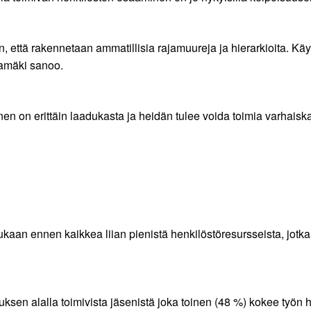
 että rakennetaan ammatillisia rajamuureja ja hierarkioita. Käy
jamäki sanoo.
n on erittäin laadukasta ja heidän tulee voida toimia varhaisk
aan ennen kaikkea liian pienistä henkilöstöresursseista, jotk
en alalla toimivista jäsenistä joka toinen (48 %) kokee työn h