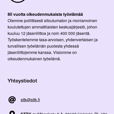
80 vuotta oikeudenmukaista työelämää
Olemme poliittisesti sitoutumaton ja moniarvoinen
koulutettujen ammattilaisten keskusjärjestö, johon
kuuluu 12 jäsenliittoa ja noin 400 000 jäsentä.
Työskentelemme tasa-arvoisen, yhdenvertaisen ja
turvallisen työelämän puolesta yhdessä
jäsenliittojemme kanssa. Visiomme on
oikeudenmukainen työelämä.
Yhteystiedot
sttk@sttk.fi