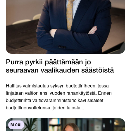
Purra pyrkii päättämään jo
seuraavan vaalikauden säästöistä
Hallitus valmistautuu syksyn budjettiriiheen, jossa
linjataan valtion ensi vuoden rahankäytöstä. Ennen
budjettiriihtä valtiovarainministeriö kävi sisäiset
budjettineuvottelunsa, joiden tulosta...
BLOGI