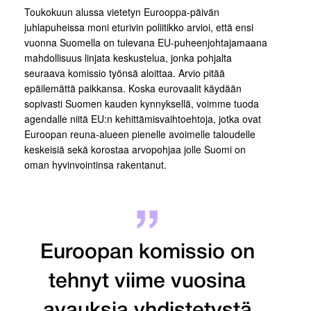
Toukokuun alussa vietetyn Eurooppa-päivän
juhlapuheissa moni eturivin poliitikko arvioi, että ensi
vuonna Suomella on tulevana EU-puheenjohtajamaana
mahdollisuus linjata keskustelua, jonka pohjalta
seuraava komissio työnsä aloittaa. Arvio pitää
epäilemättä paikkansa. Koska eurovaalit käydään
sopivasti Suomen kauden kynnyksellä, voimme tuoda
agendalle niitä EU:n kehittämisvaihtoehtoja, jotka ovat
Euroopan reuna-alueen pienelle avoimelle taloudelle
keskeisiä sekä korostaa arvopohjaa jolle Suomi on
oman hyvinvointinsa rakentanut.
Euroopan komissio on
tehnyt viime vuosina