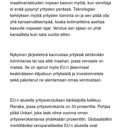
maailmantalouden nopean kasvun myötä, kun verottaja
ei enää pysynyt yritysten perässä. Teknologian
kehityksen myötä yritysten toiminta on ja sen pitää olla
yhä kansainvälisempää, koska kotimarkkina asettaa
kasvulle nopeasti rajat. Verotus sen sijaan on yhtä
kansallista kuin sata vuotta sitten.
Nykyinen järjestelmä kannustaa yrityksiä siirtämään
toimintansa tai osa siitä maahan, jossa veroaste on
matala. Se on ajanut myös EU:n jäsenmaat
keskinäiseen kilpailuun yrityksistä ja investoinneista
sekä pakotanut ne alentamaan omaa verotustaan.
EU:n alueella yritysverotuksen kärkisijoilla keikkuu
Ranska, jossa yritysverokanta on 33 prosenttia. Pohjaa
pitää Unkari, joka laski viime vuonna oman
yritysverokantansa yhdeksään prosenttiin. Globaalistikin
merkittäviksi veroparatiiseiksi EU:n alueella ovat