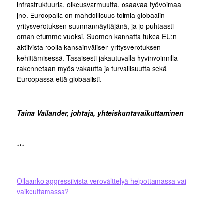
infrastruktuuria, oikeusvarmuutta, osaavaa työvoimaa
jne. Euroopalla on mahdollisuus toimia globaalin
yritysverotuksen suunnannäyttäjänä, ja jo puhtaasti
oman etumme vuoksi, Suomen kannatta tukea EU:n
aktiivista roolia kansainvälisen yritysverotuksen
kehittämisessä. Tasaisesti jakautuvalla hyvinvoinnilla
rakennetaan myös vakautta ja turvallisuutta sekä
Euroopassa että globaalisti.
Taina Vallander, johtaja, yhteiskuntavaikuttaminen
***
Ollaanko aggressiivista verovälttelyä helpottamassa vai
vaikeuttamassa?