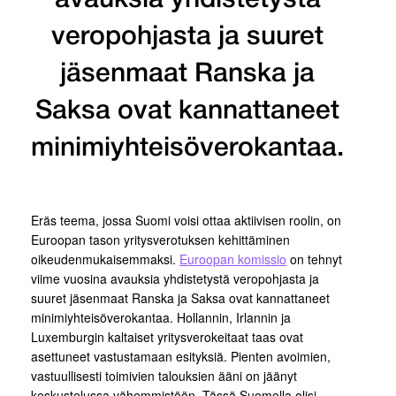
avauksia yhdistetystä
veropohjasta ja suuret
jäsenmaat Ranska ja
Saksa ovat kannattaneet
minimiyhteisöverokantaa.
Eräs teema, jossa Suomi voisi ottaa aktiivisen roolin, on
Euroopan tason yritysverotuksen kehittäminen
oikeudenmukaisemmaksi.
Euroopan komissio
on tehnyt
viime vuosina avauksia yhdistetystä veropohjasta ja
suuret jäsenmaat Ranska ja Saksa ovat kannattaneet
minimiyhteisöverokantaa. Hollannin, Irlannin ja
Luxemburgin kaltaiset yritysverokeitaat taas ovat
asettuneet vastustamaan esityksiä. Pienten avoimien,
vastuullisesti toimivien talouksien ääni on jäänyt
keskustelussa vähemmistöön. Tässä Suomella olisi