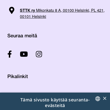
STTK ry
Mikonkatu 8 A, 00100 Helsinki, PL 421,
00101 Helsinki
Seuraa meitä
Pikalinkit
Yhteystiedot
×
Tämä sivusto käyttää seuranta-
Laskutustiedot
evästeitä
STTK:n kuvapankki