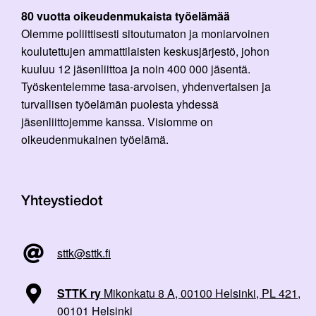
80 vuotta oikeudenmukaista työelämää
Olemme poliittisesti sitoutumaton ja moniarvoinen
koulutettujen ammattilaisten keskusjärjestö, johon
kuuluu 12 jäsenliittoa ja noin 400 000 jäsentä.
Työskentelemme tasa-arvoisen, yhdenvertaisen ja
turvallisen työelämän puolesta yhdessä
jäsenliittojemme kanssa. Visiomme on
oikeudenmukainen työelämä.
Yhteystiedot
sttk@sttk.fi
STTK ry
Mikonkatu 8 A, 00100 Helsinki, PL 421,
00101 Helsinki