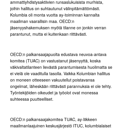
ammattiyhdistysaktiivien runsaslukuisista murhista,
joihin hallitus on suhtautunut välinpitämättömästi.
Kolumbia oli monta vuotta ay-toiminnan kannalta
maailman vaarallisin maa. OECD:n
jäsenyyshakemuksen myötä tilanne on jonkin verran
parantunut, mutta ei kuitenkaan riittävästi.
OECD:n palkansaajapuolta edustava neuvoa-antava
komitea (TUAC) on vastustanut jäsenyyttä, koska
väkivaltatilanteen lievästä parantumisesta huolimatta se
ei vielä ole vaaditulla tasolla. Vaikka Kolumbian hallitus
on moneen otteeseen vakuutellut poistavansa
ongelmat, läheskään riittävästi parannuksia ei ole tehty.
Työntekijöiden oikeudet ja työolot ovat monessa
suhteessa puutteelliset.
OECD:n palkansaajakomitea TUAC, ay-liikkeen
maailmanlaajuinen keskusjärjestö ITUC, kolumbialaiset