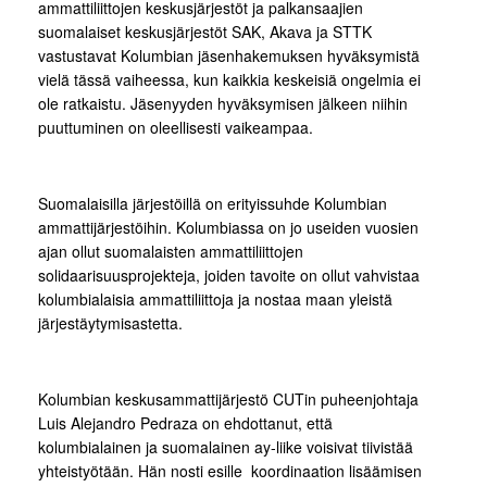
ammattiliittojen keskusjärjestöt ja palkansaajien
suomalaiset keskusjärjestöt SAK, Akava ja STTK
vastustavat Kolumbian jäsenhakemuksen hyväksymistä
vielä tässä vaiheessa, kun kaikkia keskeisiä ongelmia ei
ole ratkaistu. Jäsenyyden hyväksymisen jälkeen niihin
puuttuminen on oleellisesti vaikeampaa.
Suomalaisilla järjestöillä on erityissuhde Kolumbian
ammattijärjestöihin. Kolumbiassa on jo useiden vuosien
ajan ollut suomalaisten ammattiliittojen
solidaarisuusprojekteja, joiden tavoite on ollut vahvistaa
kolumbialaisia ammattiliittoja ja nostaa maan yleistä
järjestäytymisastetta.
Kolumbian keskusammattijärjestö CUTin puheenjohtaja
Luis Alejandro Pedraza on ehdottanut, että
kolumbialainen ja suomalainen ay-liike voisivat tiivistää
yhteistyötään. Hän nosti esille koordinaation lisäämisen