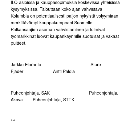
ILO-asioissa ja kauppasopimuksia koskevissa yhteisissä
kysymyksissä. Talouttaan koko ajan vahvistava
Kolumbia on potentiaalisesti paljon nykyistä volyymiaan
merkittävämpi kauppakumppani Suomelle.
Palkansaajien aseman vahvistaminen ja toimivat
työmarkkinat luovat kaupankäynnille suotuisat ja vakaat
puitteet.
Jarkko Eloranta Sture
Fjäder Antti Palola
Puheenjohtaja, SAK Puheenjohtaja,
Akava Puheenjohtaja, STTK
***