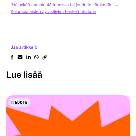
”Häipykää maasta 48 tunnissa tai joudutte kärsimään” –
Kolumbialaisten ay-aktiivien henkeä uhataan
Jaa artikkeli:
Lue lisää
TIEDOTE