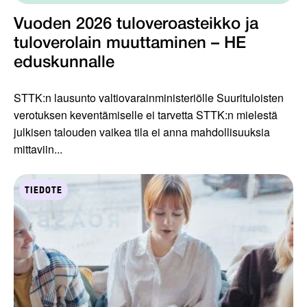
Vuoden 2026 tuloveroasteikko ja
tuloverolain muuttaminen – HE
eduskunnalle
STTK:n lausunto valtiovarainministeriölle Suurituloisten
verotuksen keventämiselle ei tarvetta STTK:n mielestä
julkisen talouden vaikea tila ei anna mahdollisuuksia
mittaviin...
TIEDOTE