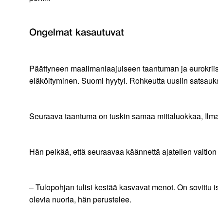
Ongelmat kasautuvat
Päättyneen maailmanlaajuiseen taantuman ja eurokrii
eläköityminen. Suomi hyytyi. Rohkeutta uusiin satsauksiin
Seuraava taantuma on tuskin samaa mittaluokkaa, Ilmak
Hän pelkää, että seuraavaa käännettä ajatellen valtion t
– Tulopohjan tulisi kestää kasvavat menot. On sovittu 
olevia nuoria, hän perustelee.