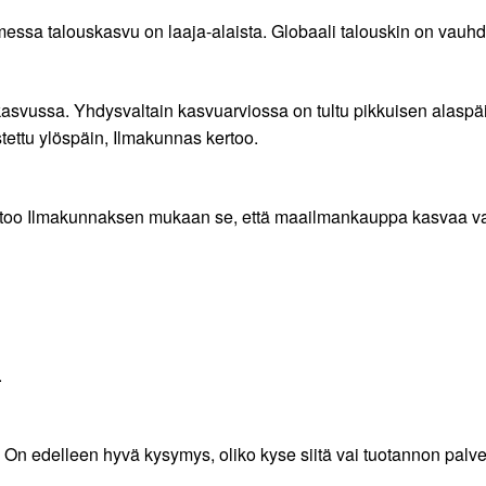
ssa talouskasvu on laaja-alaista. Globaali talouskin on vauhdi
kasvussa. Yhdysvaltain kasvuarviossa on tultu pikkuisen alaspäi
ettu ylöspäin, Ilmakunnas kertoo.
ertoo Ilmakunnaksen mukaan se, että maailmankauppa kasvaa va
.
. On edelleen hyvä kysymys, oliko kyse siitä vai tuotannon palve