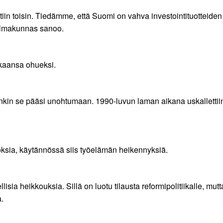
tiin toisin. Tiedämme, että Suomi on vahva investointituotteiden 
 Ilmakunnas sanoo.
ukaansa ohueksi.
kin se pääsi unohtumaan. 1990-luvun laman aikana uskallettiin i
oksia, käytännössä siis työelämän heikennyksiä.
llisia heikkouksia. Sillä on luotu tilausta reformipolitiikalle,
.