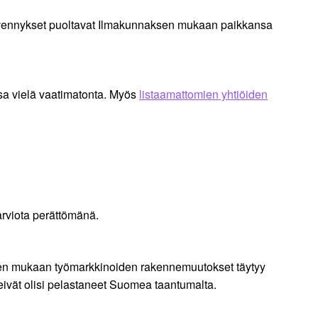
 kevennykset puoltavat Ilmakunnaksen mukaan paikkansa
sa vielä vaatimatonta. Myös
listaamattomien yhtiöiden
rviota perättömänä.
ksen mukaan työmarkkinoiden rakennemuutokset täytyy
 eivät olisi pelastaneet Suomea taantumalta.