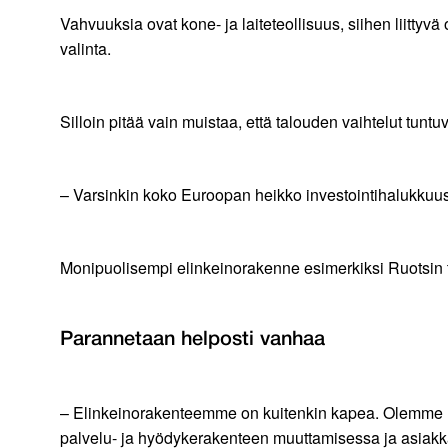
Vahvuuksia ovat kone- ja laiteteollisuus, siihen liitt
valinta.
Silloin pitää vain muistaa, että talouden vaihtelut tuntu
– Varsinkin koko Euroopan heikko investointihalukkuu
Monipuolisempi elinkeinorakenne esimerkiksi Ruotsin 
Parannetaan helposti vanhaa
– Elinkeinorakenteemme on kuitenkin kapea. Olemme l
palvelu- ja hyödykerakenteen muuttamisessa ja asiak