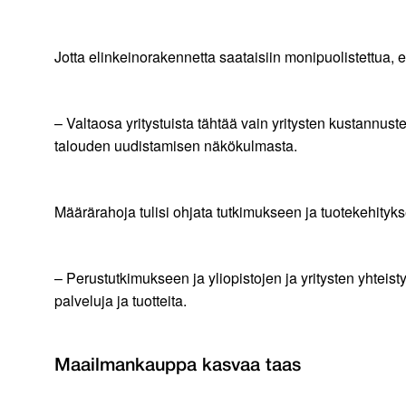
Jotta elinkeinorakennetta saataisiin monipuolistettua, 
– Valtaosa yritystuista tähtää vain yritysten kustannus
talouden uudistamisen näkökulmasta.
Määrärahoja tulisi ohjata tutkimukseen ja tuotekehityk
– Perustutkimukseen ja yliopistojen ja yritysten yhteist
palveluja ja tuotteita.
Maailmankauppa kasvaa taas