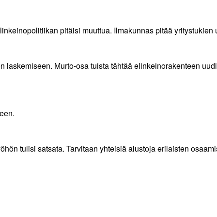
elinkeinopolitiikan pitäisi muuttua. Ilmakunnas pitää yritystuki
ten laskemiseen. Murto-osa tuista tähtää elinkeinorakenteen uudi
seen.
yöhön tulisi satsata. Tarvitaan yhteisiä alustoja erilaisten osaam