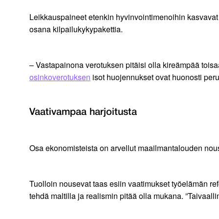
Leikkauspaineet etenkin hyvinvointimenoihin kasvavat
osana kilpailukykypakettia.
– Vastapainona verotuksen pitäisi olla kireämpää tois
osinkoverotuksen
isot huojennukset ovat huonosti perus
Vaativampaa harjoitusta
Osa ekonomisteista on arvellut maailmantalouden nous
Tuolloin nousevat taas esiin vaatimukset työelämän r
tehdä maltilla ja realismin pitää olla mukana. ”Taivaal