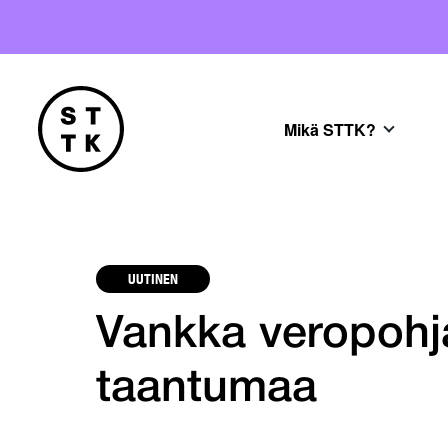
Mikä STTK?
UUTINEN
Vankka veropohja
taantumaa