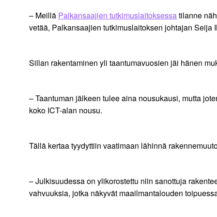
– Meillä
Palkansaajien tutkimuslaitoksessa
tilanne näh
vetää, Palkansaajien tutkimuslaitoksen johtajan Seija
Sillan rakentaminen yli taantumavuosien jäi hänen m
– Taantuman jälkeen tulee aina nousukausi, mutta joten
koko ICT-alan nousu.
Tällä kertaa tyydyttiin vaatimaan lähinnä rakennemuut
– Julkisuudessa on ylikorostettu niin sanottuja rakentee
vahvuuksia, jotka näkyvät maailmantalouden toipuessa