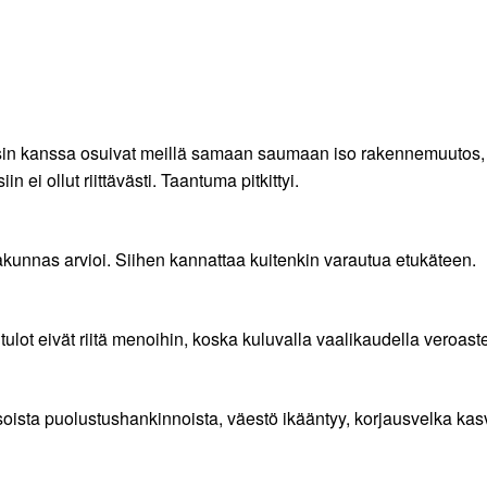
sin kanssa osuivat meillä samaan saumaan iso rakennemuutos,
 ei ollut riittävästi. Taantuma pitkittyi.
unnas arvioi. Siihen kannattaa kuitenkin varautua etukäteen.
ulot eivät riitä menoihin, koska kuluvalla vaalikaudella veroaste
isoista puolustushankinnoista, väestö ikääntyy, korjausvelka ka