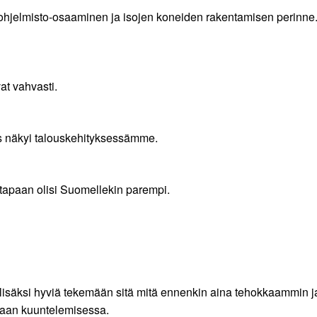
yvä ohjelmisto-osaaminen ja isojen koneiden rakentamisen perinn
vat vahvasti.
s näkyi talouskehityksessämme.
tapaan olisi Suomellekin parempi.
isäksi hyviä tekemään sitä mitä ennenkin aina tehokkaammin 
kaan kuuntelemisessa.