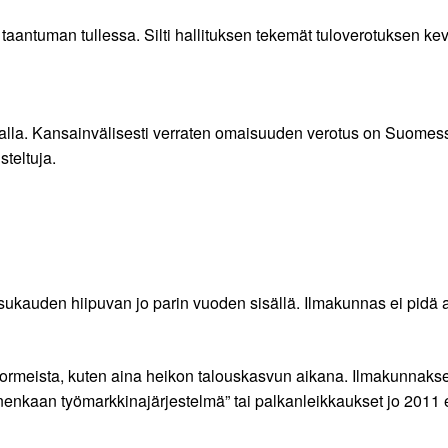
 taantuman tullessa. Silti hallituksen tekemät tuloverotuksen
aalla. Kansainvälisesti verraten omaisuuden verotus on Suomes
teltuja.
ukauden hiipuvan jo parin vuoden sisällä. Ilmakunnas ei pidä a
eformeista, kuten aina heikon talouskasvun aikana. Ilmakunna
linenkaan työmarkkinajärjestelmä” tai palkanleikkaukset jo 2011