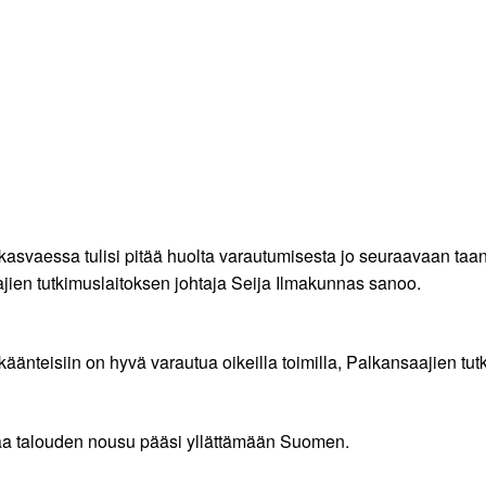
asvaessa tulisi pitää huolta varautumisesta jo seuraavaan taan
jien tutkimuslaitoksen johtaja Seija Ilmakunnas sanoo.
äänteisiin on hyvä varautua oikeilla toimilla, Palkansaajien tu
taa talouden nousu pääsi yllättämään Suomen.