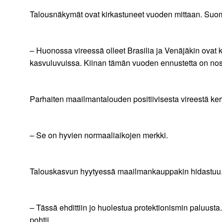
Talousnäkymät ovat kirkastuneet vuoden mittaan. Suome
– Huonossa vireessä olleet Brasilia ja Venäjäkin ovat 
kasvuluvuissa. Kiinan tämän vuoden ennustetta on nost
Parhaiten maailmantalouden positiivisesta vireestä k
– Se on hyvien normaaliaikojen merkki.
Talouskasvun hyytyessä maailmankauppakin hidastuu
– Tässä ehdittiin jo huolestua protektionismin paluusta
pohtii.