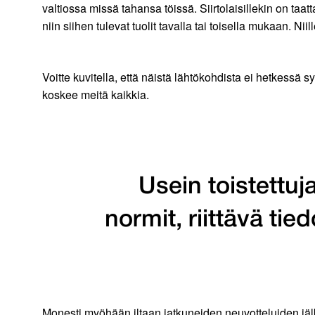
valtiossa missä tahansa töissä. Siirtolaisillekin on taat
niin siihen tulevat tuolit tavalla tai toisella mukaan. Nii
Voitte kuvitella, että näistä lähtökohdista ei hetkessä 
koskee meitä kaikkia.
Usein toistettuj
normit, riittävä tie
Monesti myöhään iltaan jatkuneiden neuvotteluiden jälkee