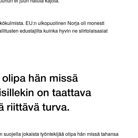
uhun ei juuri haluta kajota.
äkökulmista. EU:n ulkopuolinen Norja oli monesti
usten edustajilta kuinka hyvin ne siirtolaisasiat
ä olipa hän missä
sillekin on taattava
riittävä turva.
n suojella jokaista työntekijää olipa hän missä tahansa