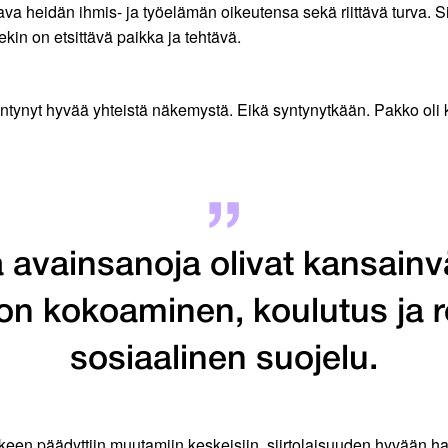
tava heidän ihmis- ja työelämän oikeutensa sekä riittävä turva. Sii
llekin on etsittävä paikka ja tehtävä.
syntynyt hyvää yhteistä näkemystä. Eikä syntynytkään. Pakko oli ku
a avainsanoja olivat kansain
don kokoaminen, koulutus ja r
sosiaalinen suojelu.
n päädyttiin muutamiin keskeisiin siirtolaisuuden hyvään hallinn