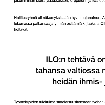
pikemminkin kierrätyskeskuksen, kirpputorin ja kaatopai
Hallitusryhmä oli näkemyksissään hyvin hajanainen. Afr
tukemassa palkansaajaryhmän esittämiä kirjauksia. Oli 
hoitavat.
ILO:n tehtävä on
tahansa valtiossa m
heidän ihmis- 
Työntekijöiden tulokulma siirtolaisuuskomitean työhön