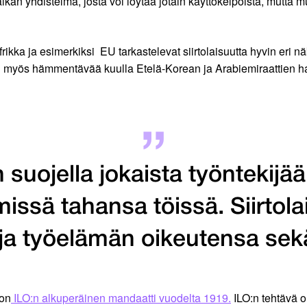
kan yhdistelmä, josta voi löytää jotain käyttökelpoista, mutta mu
ikka ja esimerkiksi EU tarkastelevat siirtolaisuutta hyvin eri n
myös hämmentävää kuulla Etelä-Korean ja Arabiemiraattien hallit
 suojella jokaista työntekijä
issä tahansa töissä. Siirtolai
ja työelämän oikeutensa sekä 
 on
ILO:n alkuperäinen mandaatti vuodelta 1919.
ILO:n tehtävä o