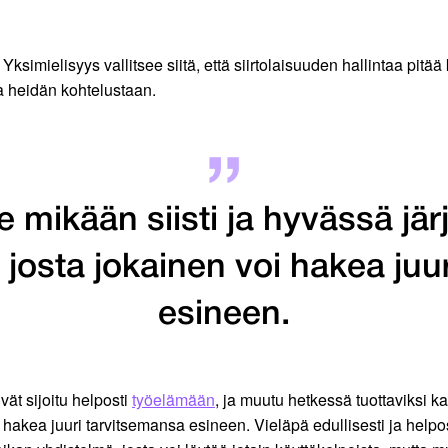
 Yksimielisyys vallitsee siitä, että siirtolaisuuden hallintaa pitä
ja heidän kohtelustaan.
le mikään siisti ja hyvässä j
josta jokainen voi hakea juu
esineen.
ivät sijoitu helposti
työelämään
, ja muutu hetkessä tuottaviksi ka
hakea juuri tarvitsemansa esineen. Vieläpä edullisesti ja helpos