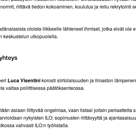
normit, riittävä tiedon kokoaminen, koulutus ja reilu rekrytointi 
nalasista oloista liikkeelle lähteneet ihmiset, jotka eivät ole e
in keskustelun ulkopuolella.
 yhteys
eri
Luca Visentini
korosti siirtolaisuuden ja ilmaston lämpenem
ta valtaa poliittisessa päätöksenteossa.
n asiaan liittyvää ongelmaa, vaan listasi joitain periaatteita si
ioidaan nykyisten ILO; sopimusten riittävyyttä ja ajantasaisuu
tkossa vahvasti ILO:n työlistalla.