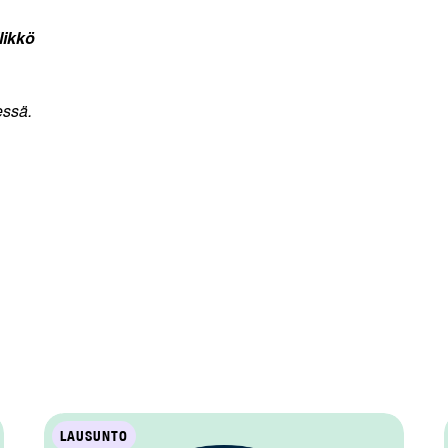
likkö
essä.
LAUSUNTO