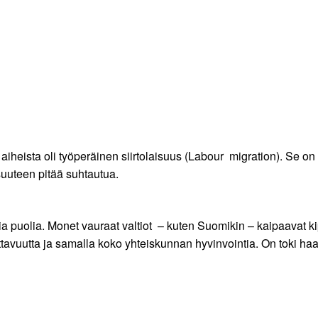
eista oli työperäinen siirtolaisuus (Labour migration). Se on i
uuteen pitää suhtautua.
ia puolia. Monet vauraat valtiot – kuten Suomikin – kaipaavat ki
ttavuutta ja samalla koko yhteiskunnan hyvinvointia. On toki haa