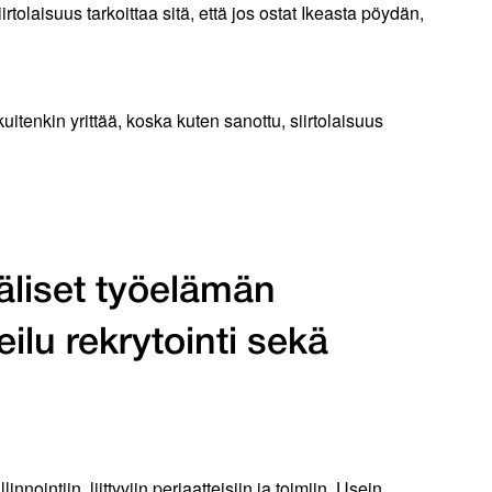
rtolaisuus tarkoittaa sitä, että jos ostat Ikeasta pöydän,
itenkin yrittää, koska kuten sanottu, siirtolaisuus
väliset työelämän
eilu rekrytointi sekä
ointiin liittyviin periaatteisiin ja toimiin. Usein