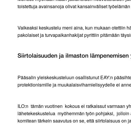
toistettuja avainsanoja olivat kansainväliset työelämän 
Vaikeaksi keskustelu meni aina, kun mukaan otettiin hädä
pakolaiset ja turvapaikanhakijat pyrittiin pitämään täys
Siirtolaisuuden ja ilmaston lämpenemisen
Pääsalin yleiskeskusteluun osallistunut EAY:n pääsihte
protektionismille ja muukalaisvihamielisyydelle ei anne
ILO:n tämän vuotinen kokous ei ratkaissut varmaan yhtää
lähetekeskustelua myöhemmän työn pohjaksi, jolloin arv
komitean tärkein saavutus on se, että siirtolaisuus on ja