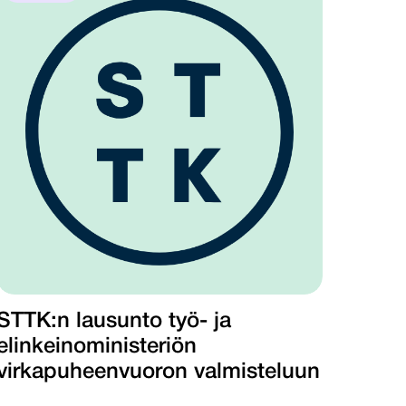
STTK:n lausunto työ- ja
elinkeinoministeriön
virkapuheenvuoron valmisteluun