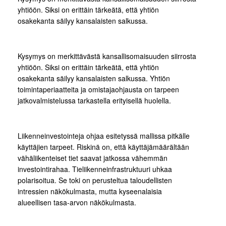
yhtiöön. Siksi on erittäin tärkeätä, että yhtiön
osakekanta säilyy kansalaisten salkussa.
Kysymys on merkittävästä kansallisomaisuuden siirrosta
yhtiöön. Siksi on erittäin tärkeätä, että yhtiön
osakekanta säilyy kansalaisten salkussa. Yhtiön
toimintaperiaatteita ja omistajaohjausta on tarpeen
jatkovalmistelussa tarkastella erityisellä huolella.
Liikenneinvestointeja ohjaa esitetyssä mallissa pitkälle
käyttäjien tarpeet. Riskinä on, että käyttäjämäärältään
vähäliikenteiset tiet saavat jatkossa vähemmän
investointirahaa. Tieliikenneinfrastruktuuri uhkaa
polarisoitua. Se toki on perusteltua taloudellisten
intressien näkökulmasta, mutta kyseenalaisia
alueellisen tasa-arvon näkökulmasta.