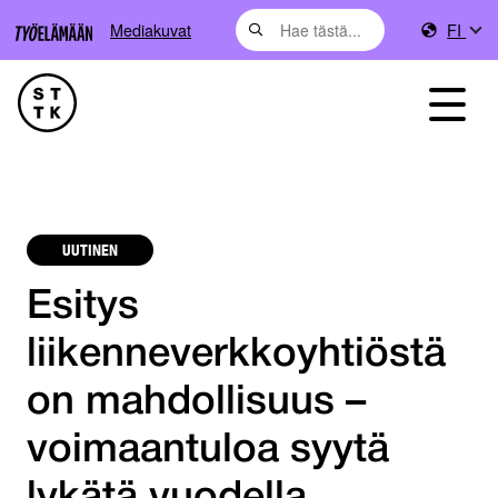
Mediakuvat
FI
UUTINEN
Esitys
liikenneverkkoyhtiöstä
on mahdollisuus –
voimaantuloa syytä