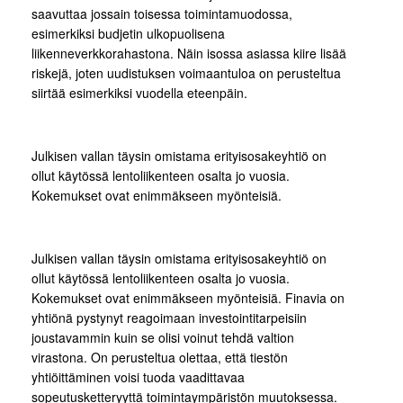
saavuttaa jossain toisessa toimintamuodossa,
esimerkiksi budjetin ulkopuolisena
liikenneverkkorahastona. Näin isossa asiassa kiire lisää
riskejä, joten uudistuksen voimaantuloa on perusteltua
siirtää esimerkiksi vuodella eteenpäin.
Julkisen vallan täysin omistama erityisosakeyhtiö on
ollut käytössä lentoliikenteen osalta jo vuosia.
Kokemukset ovat enimmäkseen myönteisiä.
Julkisen vallan täysin omistama erityisosakeyhtiö on
ollut käytössä lentoliikenteen osalta jo vuosia.
Kokemukset ovat enimmäkseen myönteisiä. Finavia on
yhtiönä pystynyt reagoimaan investointitarpeisiin
joustavammin kuin se olisi voinut tehdä valtion
virastona. On perusteltua olettaa, että tiestön
yhtiöittäminen voisi tuoda vaadittavaa
sopeutusketteryyttä toimintaympäristön muutoksessa.