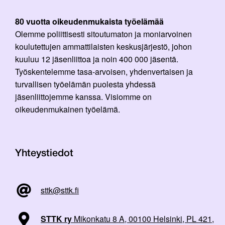
80 vuotta oikeudenmukaista työelämää
Olemme poliittisesti sitoutumaton ja moniarvoinen
koulutettujen ammattilaisten keskusjärjestö, johon
kuuluu 12 jäsenliittoa ja noin 400 000 jäsentä.
Työskentelemme tasa-arvoisen, yhdenvertaisen ja
turvallisen työelämän puolesta yhdessä
jäsenliittojemme kanssa. Visiomme on
oikeudenmukainen työelämä.
Yhteystiedot
sttk@sttk.fi
STTK ry
Mikonkatu 8 A, 00100 Helsinki, PL 421,