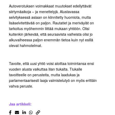
Autoverotuksen voimakkaat muutokset edellyttävät
siirtymäaikoja – ja menettelyjä. Alustavassa
selvityksessä asiaan on kiinnitetty huomiota, mutta
lisäselvitettävää on paljon. Rautatiet ja meriväylät on
tarkoitus myöhemmin liittää mukaan yhtiöön. Olisi
kuitenkin järkevää, että seuraavista vaiheista olisi jo
alkuvaiheessa paljon enemmän tietoa kuin nyt esillä
olevat hahmotelmat.
Tavoite, että uusi yhtiö voisi aloittaa toimintansa ensi
vuoden alusta vaikuttaa liian tiukalta. Tiukalle
tavoitteelle on perusteita, mutta laadukas ja
parlamentaarisesti laaja valmistelutyö on myös erittäin
vahva peruste.
Jaa artikkeli: