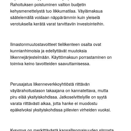
Rahoituksen poistuminen valtion budjetin
kehysmenettelystä tuo liikkumatilaa. Väylämaksua
säätelemällä voidaan näppärämmin kuin yleiselä
verotuksella kerätä varat tarvittaviin investointeihin.
Ilmastonmuutostavoitteet tieliikenteen osalta ovat
kunnianhimoisia ja edellyttävät muutoksia
liikennejärjestelmään. Käyttömaksun porrastaminen on
toimiva keino tavoitteiden saavuttamisessa.
Perusajatus liikenneverkkoyhtiöstä riittävän
väylärahoitustason takaajana on kannatettava, mutta
piru elää yksityiskohdissa. Jatkoselvittelyille on syytä
varata riittävästi aikaa, jotta hanke ei muodostu
epäkelvoksi yksityiskohdissa piilevien virheiden vuoksi.
Kysymys on merkittävästä kansallisomaisuuden siirrosta