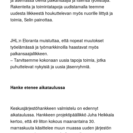
ja asemassa olevia palkansaajia ja itsensä työllistäjiä.
Rakenteita ja toimintatapoja uudistamalla teemme
uudesta liikkeestä houkuttelevan myös nuorille liittyä ja
toimia, Selin painottaa.
JHL:n Eloranta muistuttaa, että nopeat muutokset
työelämässä ja työmarkkinoilla haastavat myös
palkansaajaliikkeen.
– Tarvitsemme kokonaan uusia tapoja toimia, jotka
puhuttelevat nykyisiä ja uusia jäsenryhmiä.
Hanke etenee aikataulussa
Keskusjärjestöhankkeen valmistelu on edennyt
aikataulussa. Hankkeen projektipäällikkö Juha Heikkala
kertoo, että 49 liiton kokous maanantaina 30.
marraskuuta käsittelee muun muassa uuden järjestön