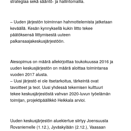
strategiaa sekä sääntö- ja hallintomallia.
– Uuden järjestön toiminnan hahmottelemista jatketaan
keväällä. Kesän kynnyksellä kukin liitto tekee
päätöksensä liittymisestä uuteen
palkansaajakeskusjärjestöön.
Aiesopimus on määrä allekirjoittaa toukokuussa 2016 ja
uuden keskusjärjestön on määrä aloittaa toimintansa
vuoden 2017 alusta.
– Uusi järjestö ei ole itsetarkoitus, tärkeintä ovat
tavoitteet ja teot. Uusi yhdessä tekemisen kulttuuri
tekee keskusjärjestöstä vahvan 2020-luvun työelämän
toimijan, projektipäällikkö Heikkala arvioi.
Uuden keskusjärjestön aluekiertue siirtyy Joensuusta
Rovaniemelle (1.12.), Jyväskylään (2.12.), Vaasaan