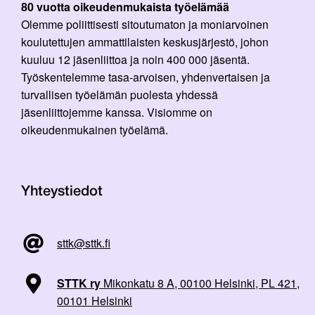
80 vuotta oikeudenmukaista työelämää
Olemme poliittisesti sitoutumaton ja moniarvoinen
koulutettujen ammattilaisten keskusjärjestö, johon
kuuluu 12 jäsenliittoa ja noin 400 000 jäsentä.
Työskentelemme tasa-arvoisen, yhdenvertaisen ja
turvallisen työelämän puolesta yhdessä
jäsenliittojemme kanssa. Visiomme on
oikeudenmukainen työelämä.
Yhteystiedot
sttk@sttk.fi
STTK ry
Mikonkatu 8 A, 00100 Helsinki, PL 421,
00101 Helsinki