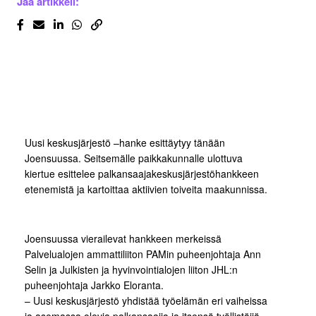
Jaa artikkeli:
Uusi keskusjärjestö –hanke esittäytyy tänään
Joensuussa. Seitsemälle paikkakunnalle ulottuva
kiertue esittelee palkansaajakeskusjärjestöhankkeen
etenemistä ja kartoittaa aktiivien toiveita maakunnissa.
Joensuussa vierailevat hankkeen merkeissä
Palvelualojen ammattiliiton PAMin puheenjohtaja Ann
Selin ja Julkisten ja hyvinvointialojen liiton JHL:n
puheenjohtaja Jarkko Eloranta.
– Uusi keskusjärjestö yhdistää työelämän eri vaiheissa