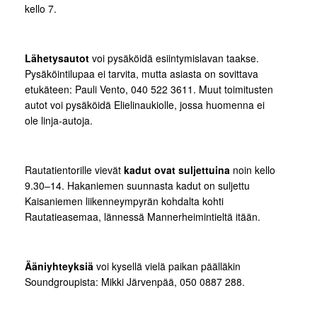
kello 7.
Lähetysautot
voi pysäköidä esiintymislavan taakse.
Pysäköintilupaa ei tarvita, mutta asiasta on sovittava
etukäteen: Pauli Vento, 040 522 3611. Muut toimitusten
autot voi pysäköidä Elielinaukiolle, jossa huomenna ei
ole linja-autoja.
Rautatientorille vievät
kadut ovat suljettuina
noin kello
9.30–14. Hakaniemen suunnasta kadut on suljettu
Kaisaniemen liikenneympyrän kohdalta kohti
Rautatieasemaa, lännessä Mannerheimintieltä itään.
Ääniyhteyksiä
voi kysellä vielä paikan päälläkin
Soundgroupista: Mikki Järvenpää, 050 0887 288.