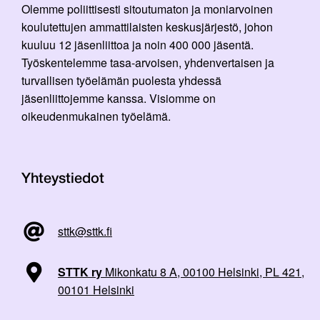
Olemme poliittisesti sitoutumaton ja moniarvoinen
koulutettujen ammattilaisten keskusjärjestö, johon
kuuluu 12 jäsenliittoa ja noin 400 000 jäsentä.
Työskentelemme tasa-arvoisen, yhdenvertaisen ja
turvallisen työelämän puolesta yhdessä
jäsenliittojemme kanssa. Visiomme on
oikeudenmukainen työelämä.
Yhteystiedot
sttk@sttk.fi
STTK ry
Mikonkatu 8 A, 00100 Helsinki, PL 421,
00101 Helsinki