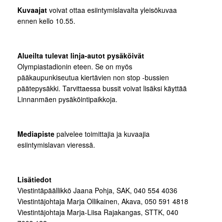
Kuvaajat
voivat ottaa esiintymislavalta yleisökuvaa
ennen kello 10.55.
Alueilta tulevat linja-autot pysäköivät
Olympiastadionin eteen. Se on myös
pääkaupunkiseutua kiertävien non stop -bussien
päätepysäkki. Tarvittaessa bussit voivat lisäksi käyttää
Linnanmäen pysäköintipaikkoja.
Mediapiste
palvelee toimittajia ja kuvaajia
esiintymislavan vieressä.
Lisätiedot
Viestintäpäällikkö Jaana Pohja, SAK, 040 554 4036
Viestintäjohtaja Marja Ollikainen, Akava, 050 591 4818
Viestintäjohtaja Marja-Liisa Rajakangas, STTK, 040