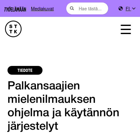
Mediakuvat
FI
TIEDOTE
Palkansaajien
mielenilmauksen
ohjelma ja käytännön
järjestelyt