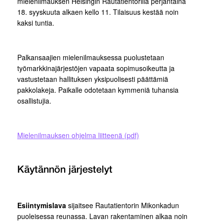
mielenilmauksen Helsingin Rautatientorilla perjantaina
18. syyskuuta alkaen kello 11. Tilaisuus kestää noin
kaksi tuntia.
Palkansaajien mielenilmauksessa puolustetaan
työmarkkinajärjestöjen vapaata sopimusoikeutta ja
vastustetaan hallituksen yksipuolisesti päättämiä
pakkolakeja. Paikalle odotetaan kymmeniä tuhansia
osallistujia.
Mielenilmauksen ohjelma liitteenä (pdf)
Käytännön järjestelyt
Esiintymislava
sijaitsee Rautatientorin Mikonkadun
puoleisessa reunassa. Lavan rakentaminen alkaa noin