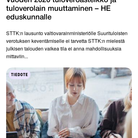
Vuoden 2026 tuloveroasteikko ja
tuloverolain muuttaminen – HE
eduskunnalle
STTK:n lausunto valtiovarainministeriölle Suurituloisten
verotuksen keventämiselle ei tarvetta STTK:n mielestä
julkisen talouden vaikea tila ei anna mahdollisuuksia
mittaviin...
TIEDOTE