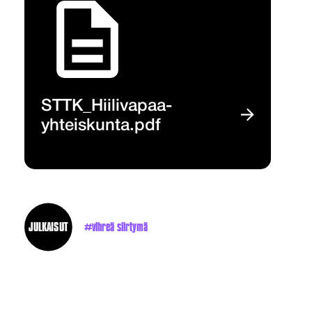
STTK_Hiilivapaa-
yhteiskunta.pdf
JULKAISUT
vihreä siirtymä