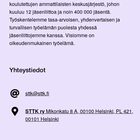
koulutettujen ammattilaisten keskusjärjestö, johon
kuuluu 12 jäsenliittoa ja noin 400 000 jäsentä.
Työskentelemme tasa-arvoisen, yhdenvertaisen ja
turvallisen työelämän puolesta yhdessä
jäsenliittojemme kanssa. Visiomme on
oikeudenmukainen työelämä.
Yhteystiedot
sttk@sttk.fi
STTK ry
Mikonkatu 8 A, 00100 Helsinki, PL 421,
00101 Helsinki