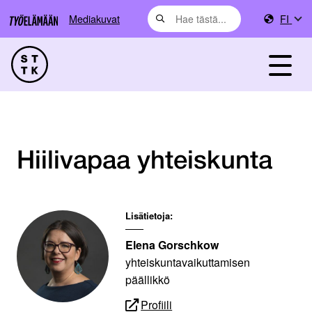
Mediakuvat
FI
Hiilivapaa yhteiskunta
Lisätietoja:
Elena Gorschkow
yhteiskuntavaikuttamisen
päällikkö
Profiili