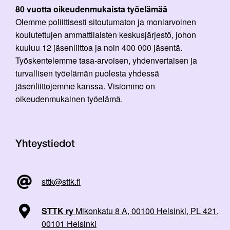
80 vuotta oikeudenmukaista työelämää
Olemme poliittisesti sitoutumaton ja moniarvoinen
koulutettujen ammattilaisten keskusjärjestö, johon
kuuluu 12 jäsenliittoa ja noin 400 000 jäsentä.
Työskentelemme tasa-arvoisen, yhdenvertaisen ja
turvallisen työelämän puolesta yhdessä
jäsenliittojemme kanssa. Visiomme on
oikeudenmukainen työelämä.
Yhteystiedot
sttk@sttk.fi
STTK ry
Mikonkatu 8 A, 00100 Helsinki, PL 421,
00101 Helsinki