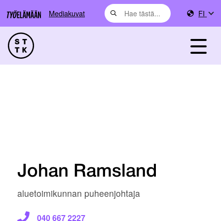
Mediakuvat
FI
Johan Ramsland
aluetoimikunnan puheenjohtaja
040 667 2227