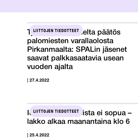
LIITTOJEN TIEDOTTEET
Työtuomioistuimelta päätös
palomiesten varallaolosta
Pirkanmaalta: SPALin jäsenet
saavat palkkasaatavia usean
vuoden ajalta
| 27.4.2022
LIITTOJEN TIEDOTTEET
Ict-alan työehdoista ei sopua –
lakko alkaa maanantaina klo 6
| 25.4.2022