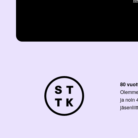
80 vuot
Olemme p
ja noin
jäsenli