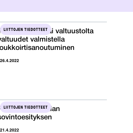
LIITTOJEN TIEDOTTEET
Tehyn hallitus sai valtuustolta
valtuudet valmistella
joukkoirtisanoutuminen
 26.4.2022
LIITTOJEN TIEDOTTEET
Pro hylkäsi ict-alan
sovintoesityksen
 21.4.2022