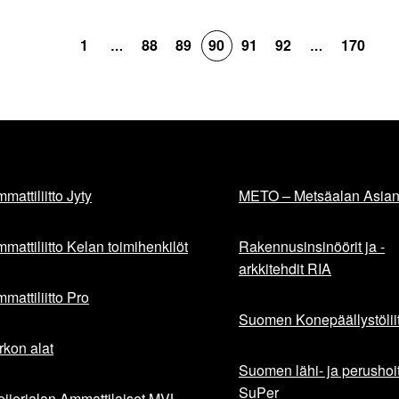
1
88
89
90
91
92
170
…
…
mattiliitto Jyty
METO – Metsäalan Asiant
mattiliitto Kelan toimihenkilöt
Rakennusinsinöörit ja -
arkkitehdit RIA
mattiliitto Pro
Suomen Konepäällystöliit
rkon alat
Suomen lähi- ja perushoita
SuPer
ijerialan Ammattilaiset MVL