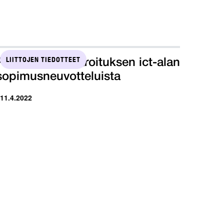
LIITTOJEN TIEDOTTEET
Pro jätti lakkovaroituksen ict-alan
sopimusneuvotteluista
 11.4.2022