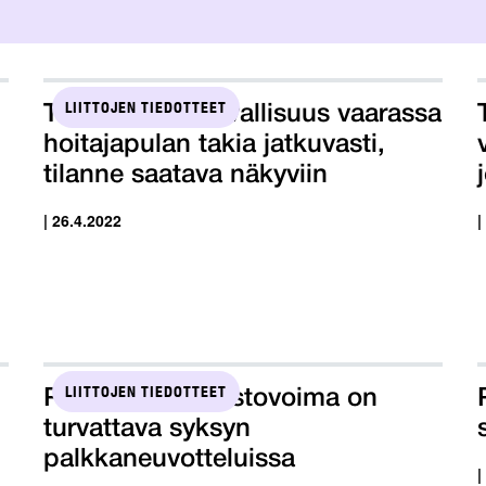
LIITTOJEN TIEDOTTEET
Tehy: Potilasturvallisuus vaarassa
hoitajapulan takia jatkuvasti,
tilanne saatava näkyviin
| 26.4.2022
|
LIITTOJEN TIEDOTTEET
Palkansaajien ostovoima on
turvattava syksyn
palkkaneuvotteluissa
|