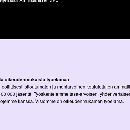
ta oikeudenmukaista työelämää
oliittisesti sitoutumaton ja moniarvoinen koulutettujen ammattil
 400 000 jäsentä. Työskentelemme tasa-arvoisen, yhdenvertaisen
ittojemme kanssa. Visiomme on oikeudenmukainen työelämä.