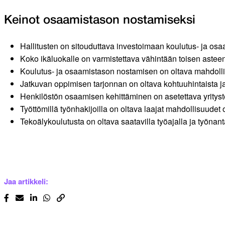
Keinot osaamistason nostamiseksi
Hallitusten on sitouduttava investoimaan koulutus- ja osa
Koko ikäluokalle on varmistettava vähintään toisen asteen 
Koulutus- ja osaamistason nostamisen on oltava mah­dolli
Jatkuvan oppimisen tarjonnan on oltava kohtuuhintaista ja
Henkilöstön osaamisen kehittäminen on asetettava yrityst
Työttömillä työnhakijoilla on oltava laajat mahdollisuud
Tekoälykoulutusta on oltava saatavilla työajalla ja työna
Jaa artikkeli: