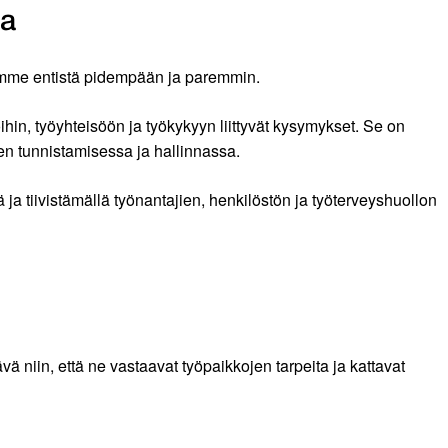
ta
ksamme entistä pidempään ja paremmin.
hin, työyhteisöön ja työkykyyn liittyvät kysymykset. Se on
en tunnistamisessa ja hallinnassa.
ja tiivistämällä työnantajien, henkilöstön ja työterveyshuollon
ä niin, että ne vastaavat työpaikkojen tarpeita ja kattavat