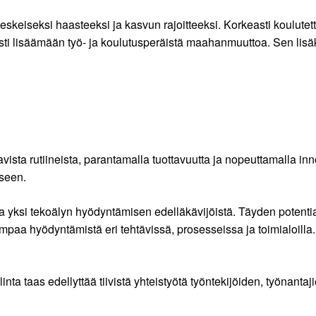
eiseksi haasteeksi ja kasvun rajoitteeksi. Korkeasti koulutettu
sti lisäämään työ- ja koulutusperäistä maahanmuuttoa. Sen lisä
ista rutiineista, parantamalla tuottavuutta ja nopeuttamalla in
iseen.
 yksi tekoälyn hyödyntämisen edelläkävijöistä. Täyden potenti
mpaa hyödyntämistä eri tehtävissä, prosesseissa ja toimialoilla
 taas edellyttää tiivistä yhteistyötä työntekijöiden, työnantajien,