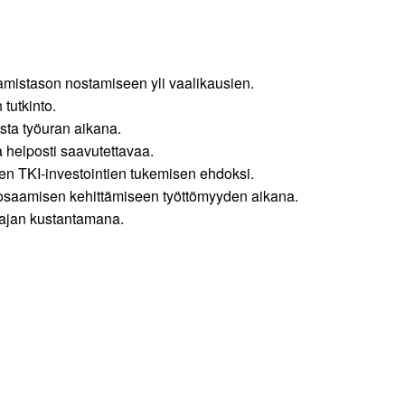
amis­tason nostamiseen yli vaalikausien.
tutkinto.
sta työuran aikana.
 helposti saavutettavaa.
en TKI-investointien tukemisen ehdoksi.
et osaamisen kehittämiseen työttömyyden aikana.
ntajan kustantamana.