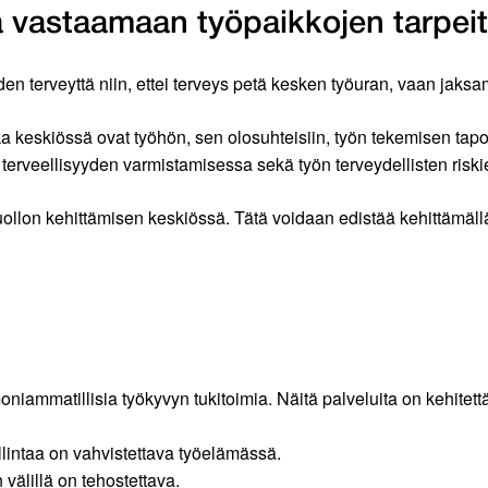
ä vastaamaan työpaikkojen tarpei
öiden terveyttä niin, ettei terveys petä kesken työuran, vaan ja
 keskiössä ovat työhön, sen olosuhteisiin, työn tekemisen tapoi
erveellisyyden varmistamisessa sekä työn terveydellisten riski
ollon kehittämisen keskiössä. Tätä voidaan edistää kehittämällä 
iammatillisia työkyvyn tukitoimia. Näitä palveluita on kehitettäv
lintaa on vahvistettava työelämässä.
välillä on tehostettava.