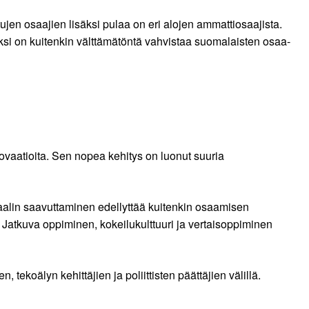
jen osaajien lisäksi pulaa on eri alojen ammattiosaajista.
ksi on kuitenkin välttämätöntä vahvistaa suomalaisten osaa­
novaatioita. Sen nopea kehitys on luonut suuria
aalin saavuttaminen edellyttää kuitenkin osaamisen
. Jatkuva oppiminen, kokeilukulttuuri ja vertaisoppiminen
 tekoälyn kehittäjien ja poliittisten päättäjien välillä.