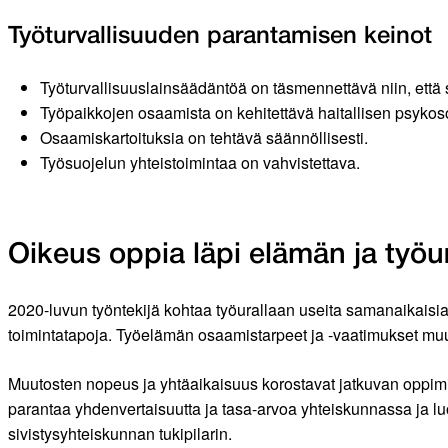
Työturvallisuuden parantamisen keinot
Työturvallisuuslainsäädäntöä on täsmennettävä niin, että
Työpaikkojen osaamista on kehitettävä haitallisen psykosos
Osaamiskartoituksia on tehtävä säännöllisesti.
Työsuojelun yhteistoimintaa on vahvistettava.
Oikeus oppia läpi elämän ja työu
2020-luvun työntekijä kohtaa työurallaan useita saman­aikaisia 
toiminta­tapoja. Työelämän osaamistarpeet ja -vaatimukset muu
Muutosten nopeus ja yhtäaikaisuus korostavat jatkuvan oppimi
parantaa yhdenvertaisuutta ja tasa-arvoa yhteiskunnassa ja lu
sivistysyhteiskunnan tukipilarin.