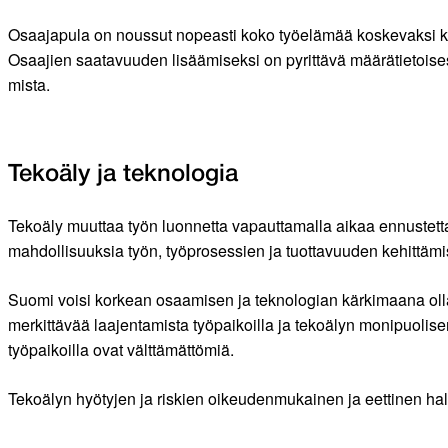
Osaajapula on noussut nopeasti koko työelämää koskevaksi kesk
Osaajien saatavuuden lisäämiseksi on pyrittävä määrätietoise
mista.
Tekoäly ja teknologia
Tekoäly muuttaa työn luonnetta vapauttamalla aikaa ennustettav
mahdollisuuksia työn, työprosessien ja tuottavuuden kehittäm
Suomi voisi korkean osaamisen ja teknologian kärkimaana olla
merkittävää laajentamista työpaikoilla ja tekoälyn monipuolise
työpaikoilla ovat välttämättömiä.
Tekoälyn hyötyjen ja riskien oikeudenmukainen ja eettinen hallinta