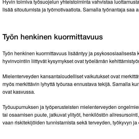
Hyvin toimiva työsuojelun yhteistoiminta vahvistaa luottamusta 
lisää sitoutumista ja työmotivaatiota. Samalla työnantaja saa a
Työn henkinen kuormittavuus
Työn henkinen kuormittavuus lisääntyy ja psykososiaalisesta ku
hyvinvointiin liittyvät kysymykset ovat työelämän kehittämistyön
Mielenterveyden kansantaloudelliset vaikutukset ovat merkittä
myös merkittävin lyhyttä työuraa ennustava tekijä. Samalla k
ovat kasvussa.
Työuupumuksen ja työperusteisten mielenterveyden ongelmien ta
tai osaamisen puute, jatkuvat ylityöt, henkilöstön aliresursointi
vaan riskitekijöiden tunnistamista sekä terveyden, työkyvyn ja