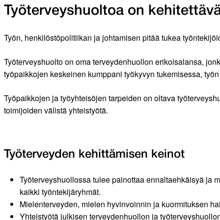
Työterveyshuoltoa on kehitettäv
Työn, henkilöstöpolitiikan ja johtamisen pitää tukea työntekij
Työterveyshuolto on oma terveydenhuollon erikoisalansa, jonka
työpaikkojen keskeinen kumppani työkyvyn tukemisessa, työn t
Työpaikkojen ja työyhteisöjen tarpeiden on oltava työterveyshu
toimijoiden välistä yhteistyötä.
Työterveyden kehittämisen keinot
Työterveyshuollossa tulee painottaa ennaltaehkäisyä ja mon
kaikki työntekijäryhmät.
Mielenterveyden, mielen hyvinvoinnin ja kuormituksen hal
Yhteistyötä julkisen terveydenhuollon ja työterveyshuollon 