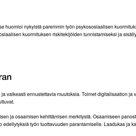
 se huomioi nykyistä paremmin työn psykososiaalisen kuormituks
iaalisen kuormituksen riskitekijöiden tunnistamiseksi ja sisällyt
ran
ja vaikeasti ennustettavia muutoksia. Toimet digitalisaation ja 
ttuvat.
sen ja osaamisen kehittämisen merkitystä. Osaamiseen panostam
o edellytyksiä työn tuottavuuden parantamiselle. Laadukas ja k