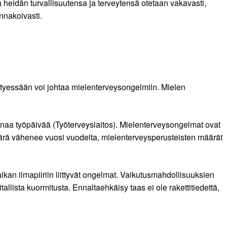
ä heidän turvallisuutensa ja terveytensä otetaan vakavasti,
ennakoivasti.
ittyessään voi johtaa mielenterveysongelmiin. Mielen
onaa työpäivää (Työterveyslaitos). Mielenterveysongelmat ovat
äärä vähenee vuosi vuodelta, mielenterveysperusteisten määrät
kan ilmapiiriin liittyvät ongelmat. Vaikutusmahdollisuuksien
tallista kuormitusta. Ennaltaehkäisy taas ei ole rakettitiedettä,