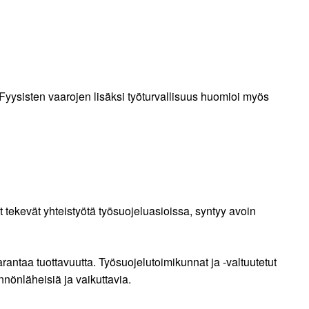
a. Fyysisten vaarojen lisäksi työturvallisuus huomioi myös
 tekevät yhteistyötä työsuojeluasioissa, syntyy avoin
rantaa tuottavuutta. Työsuojelutoimikunnat ja -valtuutetut
nnönläheisiä ja vaikuttavia.