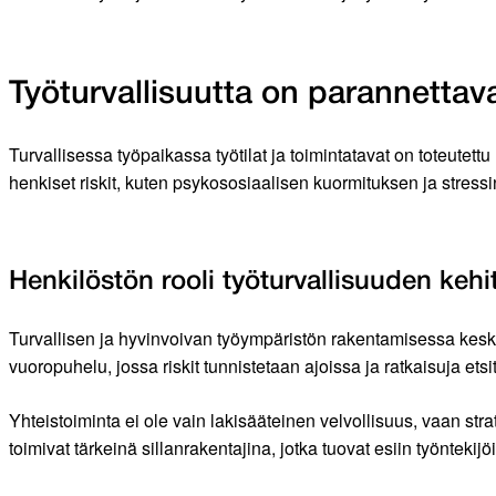
Työturvallisuutta on parannettav
Turvallisessa työpaikassa työtilat ja toimintatavat on toteutettu
henkiset riskit, kuten psykososiaalisen kuormituksen ja stressi
Henkilöstön rooli työturvallisuuden keh
Turvallisen ja hyvinvoivan työympäristön rakentamisessa keskei
vuoropuhelu, jossa riskit tunnistetaan ajoissa ja ratkaisuja ets
Yhteistoiminta ei ole vain lakisääteinen velvollisuus, vaan str
toimivat tärkeinä sillanrakentajina, jotka tuovat esiin työnteki