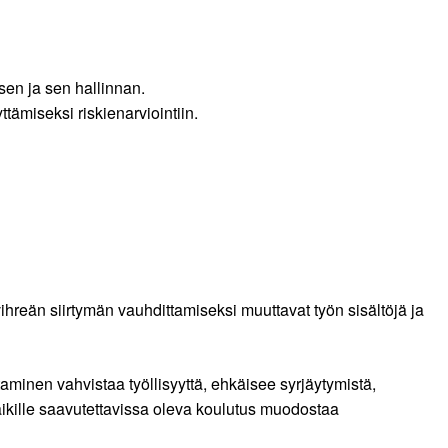
en ja sen hallinnan.
tämiseksi riskienarviointiin.
vihreän siirtymän vauhdittamiseksi muuttavat työn sisältöjä ja
inen vahvistaa työllisyyttä, ehkäisee syrjäytymistä,
aikille saavutettavissa oleva koulutus muodostaa