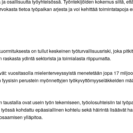
ja osallisuutta työyhteisössä. Työntekijöiden kokemus siitä, ett
rvokasta tietoa työpaikan arjesta ja voi kehittää toimintatapoja 
ormituksesta on tullut keskeinen työturvallisuusriski, joka pitk
 raskasta ydintä sektorista ja toimialasta riippumatta.
vät: vuositasolla mielenterveyssyistä menetetään jopa 17 miljo
un fyysisin perustein myönnettyjen työkyvyttömyyseläkkeiden m
ustalla ovat usein työn tekemiseen, työolosuhteisiin tai työpai
, työssä kohdattu epäasiallinen kohtelu sekä häirintä lisäävät hai
 osaamisen ylläpitoa.