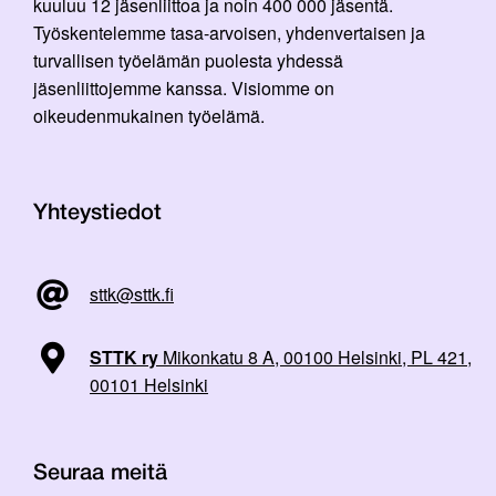
kuuluu 12 jäsenliittoa ja noin 400 000 jäsentä.
Työskentelemme tasa-arvoisen, yhdenvertaisen ja
turvallisen työelämän puolesta yhdessä
jäsenliittojemme kanssa. Visiomme on
oikeudenmukainen työelämä.
Yhteystiedot
sttk@sttk.fi
STTK ry
Mikonkatu 8 A, 00100 Helsinki, PL 421,
00101 Helsinki
Seuraa meitä