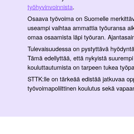
työhyvinvoinnista
.
Osaava työvoima on Suomelle merkittäv
useampi vaihtaa ammattia työuransa ai
omaa osaamista läpi työuran. Ajantasai
Tulevaisuudessa on pystyttävä hyödyntä
Tämä edellyttää, että nykyistä suurempi
kouluttautumista on tarpeen tukea työpai
STTK:lle on tärkeää edistää jatkuvaa opp
työvoimapoliittinen koulutus sekä vapaan