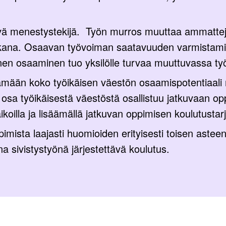
ä menestystekijä. Työn murros muuttaa ammatteja 
kana. Osaavan työvoiman saatavuuden varmistamine
nen osaaminen tuo yksilölle turvaa muuttuvassa t
mään koko työikäisen väestön osaamispotentiaali 
 osa työikäisestä väestöstä osallistuu jatkuvaan op
koilla ja lisäämällä jatkuvan oppimisen koulutustar
imista laajasti huomioiden erityisesti toisen astee
a sivistystyönä järjestettävä koulutus.