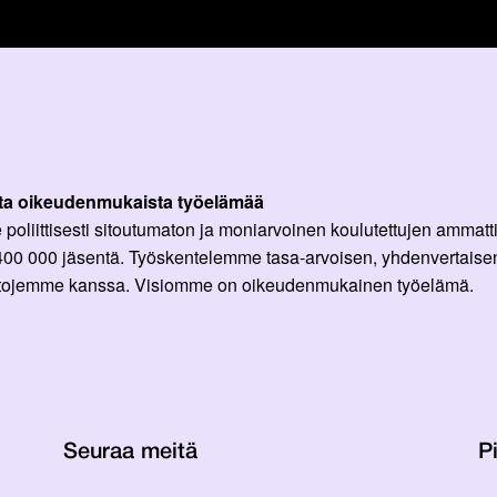
ta oikeudenmukaista työelämää
oliittisesti sitoutumaton ja moniarvoinen koulutettujen ammattil
 400 000 jäsentä. Työskentelemme tasa-arvoisen, yhdenvertaisen
ittojemme kanssa. Visiomme on oikeudenmukainen työelämä.
Seuraa meitä
Pi