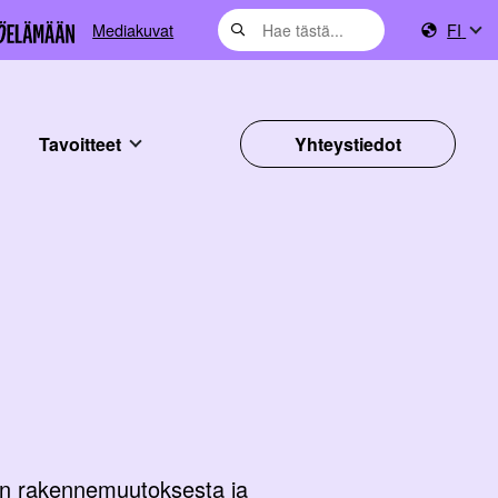
Mediakuvat
FI
Tavoitteet
Yhteystiedot
an rakennemuutoksesta ja