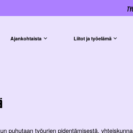
Ajankohtaista
Liitot ja työelämä
ä
n puhutaan työurien pidentämisestä, yhteiskunn