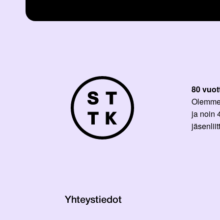
80 vuot
Olemme p
ja noin
jäsenli
Yhteystiedot