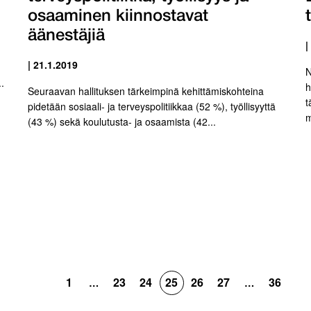
osaaminen kiinnostavat
äänestäjiä
|
| 21.1.2019
N
.
h
Seuraavan hallituksen tärkeimpinä kehittämiskohteina
t
pidetään sosiaali- ja terveyspolitiikkaa (52 %), työllisyyttä
m
(43 %) sekä koulutusta- ja osaamista (42...
1
23
24
25
26
27
36
…
…