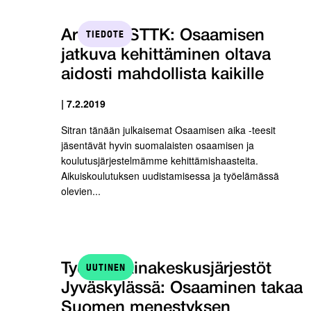
TIEDOTE
Arene ja STTK: Osaamisen
jatkuva kehittäminen oltava
aidosti mahdollista kaikille
| 7.2.2019
Sitran tänään julkaisemat Osaamisen aika -teesit
jäsentävät hyvin suomalaisten osaamisen ja
koulutusjärjestelmämme kehittämishaasteita.
Aikuiskoulutuksen uudistamisessa ja työelämässä
olevien...
UUTINEN
Työmarkkinakeskusjärjestöt
Jyväskylässä: Osaaminen takaa
Suomen menestyksen