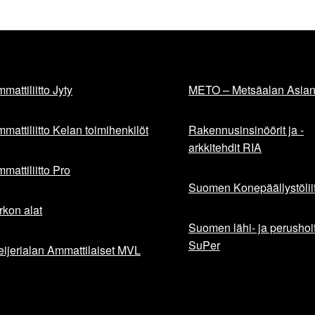
mattiliitto Jyty
METO – Metsäalan Asiant
mattiliitto Kelan toimihenkilöt
Rakennusinsinöörit ja -
arkkitehdit RIA
mattiliitto Pro
Suomen Konepäällystöliit
rkon alat
Suomen lähi- ja perushoita
SuPer
ijerialan Ammattilaiset MVL