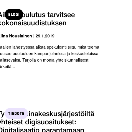
BLOGI
Aikuiskoulutus tarvitsee
kokonaisuudistuksen
iina Nousiainen | 29.1.2019
aalien lähestyessä alkaa spekulointi siitä, mikä teema
ousee puolueiden kampanjoinnissa ja keskusteluissa
allitsevaksi. Tarjolla on monia yhteiskunnallisesti
ärkeitä...
TIEDOTE
Työmarkkinakeskusjärjestöiltä
yhteiset digisuositukset:
Digitalisaatio parantamaan