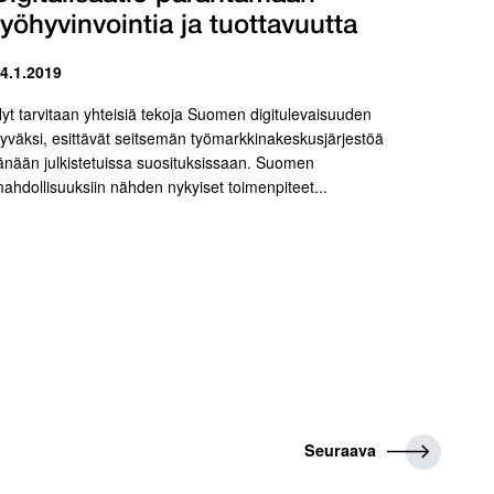
työhyvinvointia ja tuottavuutta
 4.1.2019
yt tarvitaan yhteisiä tekoja Suomen digitulevaisuuden
yväksi, esittävät seitsemän työmarkkinakeskusjärjestöä
änään julkistetuissa suosituksissaan. Suomen
ahdollisuuksiin nähden nykyiset toimenpiteet...
S
Seuraava
e
u