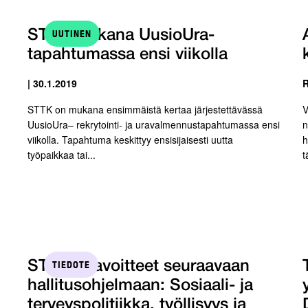
UUTINEN
STTK mukana UusioUra-
tapahtumassa ensi viikolla
| 30.1.2019
R
STTK on mukana ensimmäistä kertaa järjestettävässä
V
UusioUra– rekrytointi- ja uravalmennustapahtumassa ensi
n
viikolla. Tapahtuma keskittyy ensisijaisesti uutta
h
työpaikkaa tai...
t
TIEDOTE
STTK:n tavoitteet seuraavaan
hallitusohjelmaan: Sosiaali- ja
terveyspolitiikka, työllisyys ja