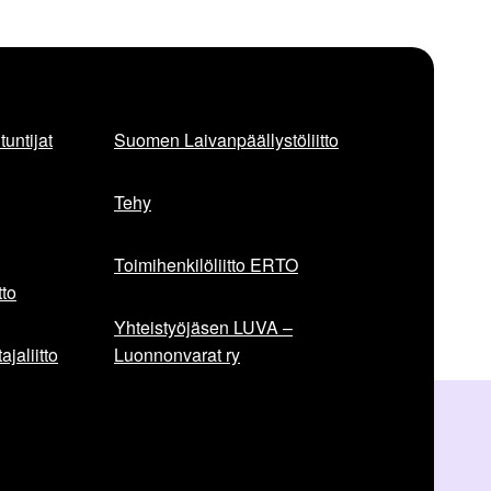
r
a
a
v
a
untijat
Suomen Laivanpäällystöliitto
a
r
t
Tehy
i
k
Toimihenkilöliitto ERTO
k
e
to
l
Yhteistyöjäsen LUVA –
i
jaliitto
Luonnonvarat ry
: