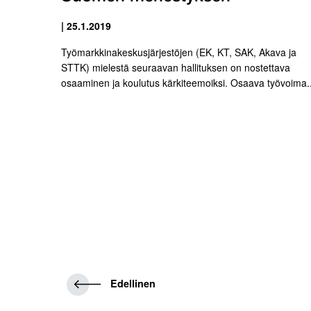
| 25.1.2019
Työmarkkinakeskusjärjestöjen (EK, KT, SAK, Akava ja
STTK) mielestä seuraavan hallituksen on nostettava
osaaminen ja koulutus kärkiteemoiksi. Osaava työvoima..
E
Edellinen
d
e