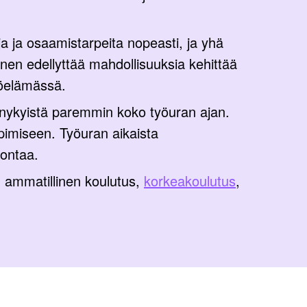
ja osaamistarpeita nopeasti, ja yhä
n edellyttää mahdollisuuksia kehittää
yöelämässä.
nykyistä paremmin koko työuran ajan.
pimiseen. Työuran aikaista
jontaa.
n ammatillinen koulutus,
korkeakoulutus
,