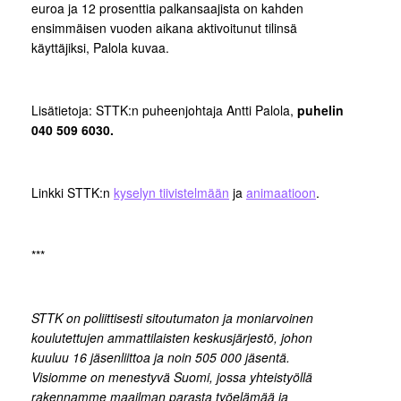
euroa ja 12 prosenttia palkansaajista on kahden
ensimmäisen vuoden aikana aktivoitunut tilinsä
käyttäjiksi, Palola kuvaa.
Lisätietoja: STTK:n puheenjohtaja Antti Palola,
puhelin
040 509 6030.
Linkki STTK:n
kyselyn tiivistelmään
ja
animaatioon
.
***
STTK on poliittisesti sitoutumaton ja moniarvoinen
koulutettujen ammattilaisten keskusjärjestö, johon
kuuluu 16 jäsenliittoa ja noin 505 000 jäsentä.
Visiomme on menestyvä Suomi, jossa yhteistyöllä
rakennamme maailman parasta työelämää ja