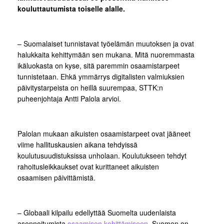
kouluttautumista toiselle alalle.
– Suomalaiset tunnistavat työelämän muutoksen ja ovat
halukkaita kehittymään sen mukana. Mitä nuoremmasta
ikäluokasta on kyse, sitä paremmin osaamistarpeet
tunnistetaan. Ehkä ymmärrys digitalisten valmiuksien
päivitystarpeista on heillä suurempaa, STTK:n
puheenjohtaja Antti Palola arvioi.
Palolan mukaan aikuisten osaamistarpeet ovat jääneet
viime hallituskausien aikana tehdyissä
koulutusuudistuksissa unholaan. Koulutukseen tehdyt
rahoitusleikkaukset ovat kurittaneet aikuisten
osaamisen päivittämistä.
– Globaali kilpailu edellyttää Suomelta uudenlaista
asennoitumista
osaamisen kehittämiseen
. Suomen on