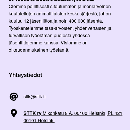
Olemme poliittisesti sitoutumaton ja moniarvoinen
koulutettujen ammattilaisten keskusjärjestö, johon
kuuluu 12 jäsenliittoa ja noin 400 000 jäsentä.
Työskentelemme tasa-arvoisen, yhdenvertaisen ja
turvallisen työelämän puolesta yhdessä
jäsenliittojemme kanssa. Visiomme on
oikeudenmukainen työelämä.
Yhteystiedot
sttk@sttk.fi
STTK ry
Mikonkatu 8 A, 00100 Helsinki, PL 421,
00101 Helsinki