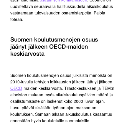
uudistettava seuraavalla hallituskaudella aikuiskoulutus
vastaamaan tulevaisuuden osaamistarpeita, Palola
toteaa.
Suomen koulutusmenojen osuus
jäänyt jälkeen OECD-maiden
keskiarvosta
Suomen koulutusmenojen osuus julkisista menoista on
2010-luvulla tehtyjen leikkausten jälkeen jäänyt jälkeen
OECD
-maiden keskiarvosta. Tilastokeskuksen ja TEM:n
aineiston mukaan myös aikuiskoulutuspäivien määrä ja
osallistumisaste on laskenut koko 2000-luvun ajan.
Luvut pitävät sisällään työnantajan maksaman
koulutuksen. Samaan aikaan aikuiskoulutus kasaantuu
ennestään hyvin koulutetuille suomalaisille.