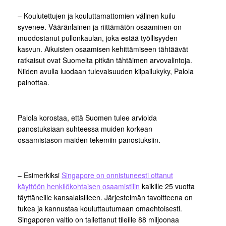
– Koulutettujen ja kouluttamattomien välinen kuilu
syvenee. Vääränlainen ja riittämätön osaaminen on
muodostanut pullonkaulan, joka estää työllisyyden
kasvun. Aikuisten osaamisen kehittämiseen tähtäävät
ratkaisut ovat Suomelta pitkän tähtäimen arvovalintoja.
Niiden avulla luodaan tulevaisuuden kilpailu­kyky, Palola
painottaa.
Palola korostaa, että Suomen tulee arvioida
panostuksiaan suhteessa muiden korkean
osaamistason maiden tekemiin panostuksiin.
– Esimerkiksi
Singapore on onnistuneesti ottanut
käyttöön henkilökohtaisen osaamistilin
kaikille 25 vuotta
täyttäneille kansalaisilleen. Järjestelmän tavoitteena on
tukea ja kannustaa kouluttautumaan omaehtoisesti.
Singaporen valtio on tallettanut tileille 88 miljoonaa