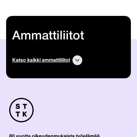
Ammattiliitot
Katso kaikki ammattiliitot
80 vuotta oikeudenmukaista työelämää