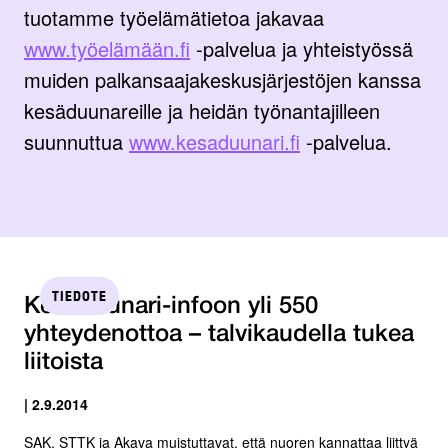
tuotamme työelämätietoa jakavaa
www.työelämään.fi
-palvelua ja yhteistyössä
muiden palkansaajakeskusjärjestöjen kanssa
kesäduunareille ja heidän työnantajilleen
suunnuttua
www.kesaduunari.fi
-palvelua.
TIEDOTE
Kesäduunari-infoon yli 550
yhteydenottoa – talvikaudella tukea
liitoista
| 2.9.2014
SAK, STTK ja Akava muistuttavat, että nuoren kannattaa liittyä