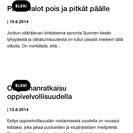
BLOGI
Parkkivalot pois ja pitkät päälle
| 19.6.2014
Jonkun vääräleuan lohkaisema sanonta Suomen kesän
lyhyydestä ja vähälumisuudesta on tullut useasti mieleeni tällä
viikolla. On merkillistä, että...
BLOGI
Ongelmanratkaisu
oppivelvollisuudella
| 12.6.2014
Esitys oppivelvollisuusiän nostamisesta vuodella on noussut
kiistaksi, joka jakaa puolueiden ja etujärjestöjen mielipiteitä.