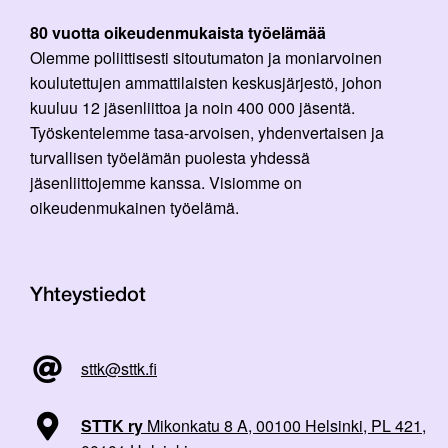
80 vuotta oikeudenmukaista työelämää
Olemme poliittisesti sitoutumaton ja moniarvoinen
koulutettujen ammattilaisten keskusjärjestö, johon
kuuluu 12 jäsenliittoa ja noin 400 000 jäsentä.
Työskentelemme tasa-arvoisen, yhdenvertaisen ja
turvallisen työelämän puolesta yhdessä
jäsenliittojemme kanssa. Visiomme on
oikeudenmukainen työelämä.
Yhteystiedot
sttk@sttk.fi
STTK ry
Mikonkatu 8 A, 00100 Helsinki, PL 421,