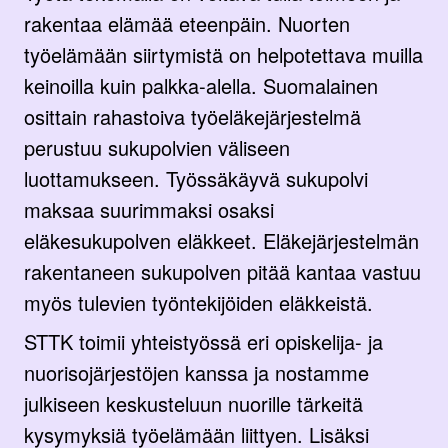
rakentaa elämää eteenpäin. Nuorten
työelämään siirtymistä on helpotettava muilla
keinoilla kuin palkka-alella. Suomalainen
osittain rahastoiva työeläkejärjestelmä
perustuu sukupolvien väliseen
luottamukseen. Työssäkäyvä sukupolvi
maksaa suurimmaksi osaksi
eläkesukupolven eläkkeet. Eläkejärjestelmän
rakentaneen sukupolven pitää kantaa vastuu
myös tulevien työntekijöiden eläkkeistä.
STTK toimii yhteistyössä eri opiskelija- ja
nuorisojärjestöjen kanssa ja nostamme
julkiseen keskusteluun nuorille tärkeitä
kysymyksiä työelämään liittyen. Lisäksi