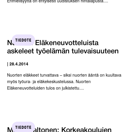
Erimielisyyttä on erityisesti uudistuksen hintalapusta....
TIEDOTE
Nuorten Eläkeneuvotteluista
askeleet työelämän tulevaisuuteen
| 28.4.2014
Nuorten eläkkeet turvattava – siksi nuorten ääntä on kuultava
myös työura- ja eläkekeskustelussa. Nuorten
Eläkeneuvotteluiden tulos on julkistettu....
TIEDOTE
Mikko Valtonen: Korkeakoulujen