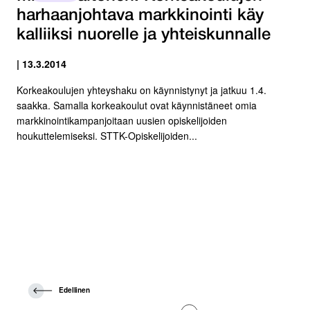
harhaanjohtava markkinointi käy
kalliiksi nuorelle ja yhteiskunnalle
| 13.3.2014
Korkeakoulujen yhteyshaku on käynnistynyt ja jatkuu 1.4.
saakka. Samalla korkeakoulut ovat käynnistäneet omia
markkinointikampanjoitaan uusien opiskelijoiden
houkuttelemiseksi. STTK-Opiskelijoiden...
E
Edellinen
d
e