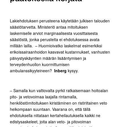
Lakiehdotuksen perusteena käytetään julkisen talouden
säästötarvetta. Ministeriö antaa mitoituksen
laskemiselle arviot marginaalisesta vuosittaisesta
säästöstä, jonka perusteita ei ehdotuksessa avata
millään lailla. – Huomioivatko laskelmat esimerkiksi
erikoissairaanhoidon kasvavat kustannukset, vanhusten
päivystyskäyntien määrän lisääntymisen ja
terveydenhuollon kuormittumisen
ambulanssikyyteineen?
Inberg
kysyy.
– Samalla kun valtiovalta pyrkii ratkaisemaan hoitoalan
pito- ja vetovoimaa laajalla rintamalla,
henkilöstömitoituksen kiristäminen on ristiriitainen veto
heikompaan suuntaan. Vaarana on, että tällä
ehdotuksella niitataan kertaheilautuksella kaikki ne
edistysaskeleet, joita alan veto- ja pitovoiman