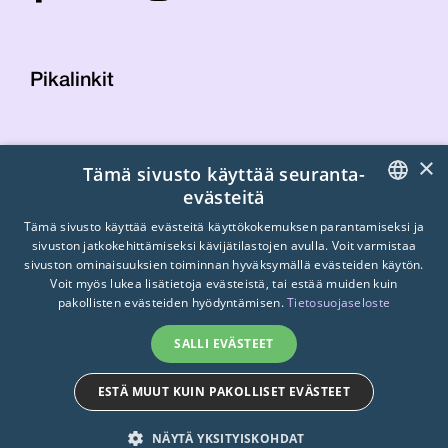
Pikalinkit
Yhteystiedot
×
Tämä sivusto käyttää seuranta-
Laskutustiedot
evästeitä
STTK:n kuvapankki
FINNISH
Tietosuojaseloste
Tämä sivusto käyttää evästeitä käyttökokemuksen parantamiseksi ja
sivuston jatkokehittämiseksi kävijätilastojen avulla. Voit varmistaa
Turvallisemman tilan periaatteet
ENGLISH
sivuston ominaisuuksien toiminnan hyväksymällä evästeiden käytön.
Voit myös lukea lisätietoja evästeistä, tai estää muiden kuin
SWEDISH
pakollisten evästeiden hyödyntämisen.
Tietosuojaseloste
SALLI EVÄSTEET
ESTÄ MUUT KUIN PAKOLLISET EVÄSTEET
© 2026
STTK.
Made with ❤ by
Avoin.Systems
NÄYTÄ YKSITYISKOHDAT