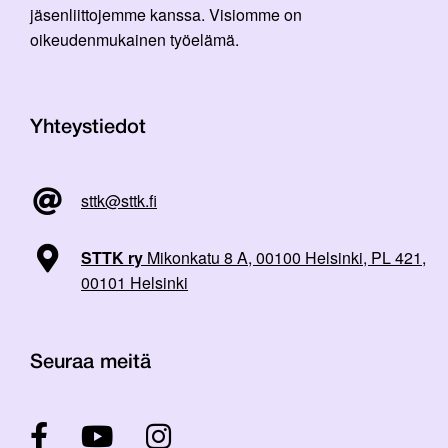
jäsenliittojemme kanssa. Visiomme on
oikeudenmukainen työelämä.
Yhteystiedot
sttk@sttk.fi
STTK ry
Mikonkatu 8 A, 00100 Helsinki, PL 421,
00101 Helsinki
Seuraa meitä