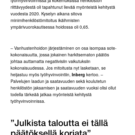
työnhyvinvoinnissa ja kokemuksissa henkilöstön
riittävyydestä oli tapahtunut lievää myönteistä kehitystä
vuodesta 2020. Kyselyn aikana sitova
minimihenkilöstömitoitus ikäihmisten
ympärivuorokautisessa hoidossa oli 0,65.
– Vanhustenhoidon järjestäminen on osa isompaa sote-
kokonaisuutta, jossa jokainen harkitsematon päätös
johtaa auttamatta negatiivisiin vaikutuksiin
kokonaisuudessa. Jos mitoitusta nyt lasketaan, se
heijastuu myös työhyvinvointiin,
Inberg
kertoo. –
Palvelujen laadun ja saatavuuden sekä koulutetun
henkilöstön jaksamisen ja saatavuuden vuoksi olisi ollut
todella tärkeää jatkaa myönteistä kehitystä
työhyvinvoinnissa.
”Julkista taloutta ei tällä
päätöksellä korjata”