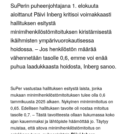
SuPerin puheenjohtajana 1. elokuuta
aloittanut Päivi Inberg kritisoi voimakkaasti
hallituksen esitystä
minimihenkilöstömitoituksen kiristämisestä
ikäihmisten ympärivuorokautisessa
hoidossa. – Jos henkilöstön määrää
vähennetään tasolle 0,6, emme voi enää
puhua laadukkaasta hoidosta, Inberg sanoo.
SuPer vastustaa hallituksen esitystä laista, jonka
mukaan minimihenkilöstömitoituksen tulee olla 0,6
tammikuusta 2025 alkaen. Nykyinen minimimitoitus on
0,65. Edellisen hallituksen tavoite oli nostaa mitoitus
tasolle 0,7. – Tästä tavoitteesta ollaan liukumassa koko
ajan kauemmaksi ja lähtöpiste häämöttää jo. Täytyy
muistaa, että sitova minimihenkilöstömitoitus on