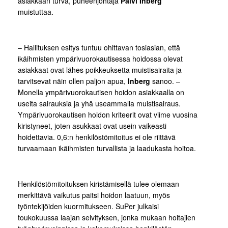
asiakkaan turva, puheenjohtaja
Päivi Inberg
muistuttaa.
– Hallituksen esitys tuntuu ohittavan tosiasian, että
ikäihmisten ympärivuorokautisessa hoidossa olevat
asiakkaat ovat lähes poikkeuksetta muistisairaita ja
tarvitsevat näin ollen paljon apua,
Inberg
sanoo. –
Monella ympärivuorokautisen hoidon asiakkaalla on
useita sairauksia ja yhä useammalla muistisairaus.
Ympärivuorokautisen hoidon kriteerit ovat viime vuosina
kiristyneet, joten asukkaat ovat usein vaikeasti
hoidettavia. 0,6:n henkilöstömitoitus ei ole riittävä
turvaamaan ikäihmisten turvallista ja laadukasta hoitoa.
Henkilöstömitoituksen kiristämisellä tulee olemaan
merkittävä vaikutus paitsi hoidon laatuun, myös
työntekijöiden kuormitukseen. SuPer julkaisi
toukokuussa laajan selvityksen, jonka mukaan hoitajien