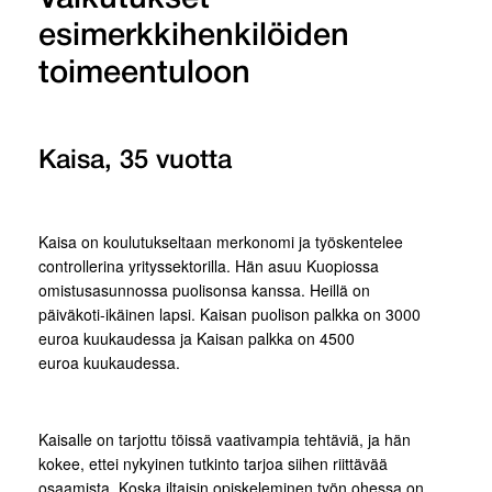
esimerkkihenkilöiden
toimeentuloon
Kaisa, 35 vuotta
Kaisa on koulutukseltaan merkonomi ja työskentelee
controllerina yrityssektorilla. Hän asuu Kuopiossa
omistusasunnossa puolisonsa kanssa. Heillä on
päiväkoti-ikäinen lapsi. Kaisan puolison palkka on 3000
euroa kuukaudessa ja Kaisan palkka on 4500
euroa kuukaudessa.
Kaisalle on tarjottu töissä vaativampia tehtäviä, ja hän
kokee, ettei nykyinen tutkinto tarjoa siihen riittävää
osaamista. Koska iltaisin opiskeleminen työn ohessa on