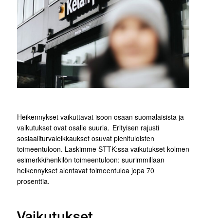
Heikennykset vaikuttavat isoon osaan suomalaisista ja
vaikutukset ovat osalle suuria. Erityisen rajusti
sosiaaliturvaleikkaukset osuvat pienituloisten
toimeentuloon.
Laskimme STTK:ssa vaikutukset kolmen
esimerkkihenkilön toimeentuloon: suurimmillaan
heikennykset alentavat toimeentuloa jopa 70
prosenttia.
Vaikutukset