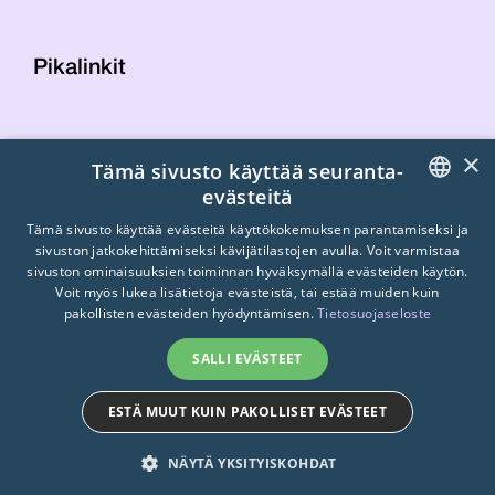
Pikalinkit
Yhteystiedot
×
Tämä sivusto käyttää seuranta-
Laskutustiedot
evästeitä
STTK:n kuvapankki
FINNISH
Tietosuojaseloste
Tämä sivusto käyttää evästeitä käyttökokemuksen parantamiseksi ja
sivuston jatkokehittämiseksi kävijätilastojen avulla. Voit varmistaa
Turvallisemman tilan periaatteet
ENGLISH
sivuston ominaisuuksien toiminnan hyväksymällä evästeiden käytön.
Voit myös lukea lisätietoja evästeistä, tai estää muiden kuin
SWEDISH
pakollisten evästeiden hyödyntämisen.
Tietosuojaseloste
SALLI EVÄSTEET
ESTÄ MUUT KUIN PAKOLLISET EVÄSTEET
© 2026
STTK.
Made with ❤ by
Avoin.Systems
NÄYTÄ YKSITYISKOHDAT