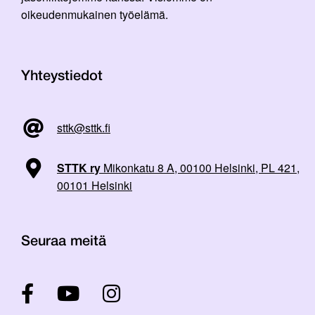
oikeudenmukainen työelämä.
Yhteystiedot
sttk@sttk.fi
STTK ry
Mikonkatu 8 A, 00100 Helsinki, PL 421,
00101 Helsinki
Seuraa meitä