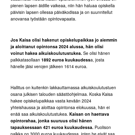
pienen lapsen äidille vaikeaa, niin hän haluaa opiskella
päivisin lapsen ollessa päiväkodissa ja on suunnitellut
anovansa työstään opintovapaata.
Jos Kaisa olisi hakenut opiskelupaikkaa jo aiemmin
ja aloittanut opintonsa 2024 alussa, hän olisi
voinut hakea aikuiskoulutustukea.
Se olisi hänen
palkkatasollaan
1892 euroa kuukaudess
a, josta
hänelle jäisi verojen jälkeen 1614 euroa.
Hallitus on kuitenkin lakkauttamassa aikuiskoulutustuen
osana julkisen talouden säästöohjelmaa. Koska Kaisa
hakee opiskelupaikkaa vasta kevään 2024
yhteishaussa ja aloittaa opintonsa elokuussa, hän ei
enää saa aikuiskoulutustukea.
Kaisan on haettava
opintorahaa, jonka suuruus olisi hänen
tapauksessaan 421 euroa kuukaudessa.
Puolison
palkka on 3000 euroa kuukaudessa, joten he eivät saa