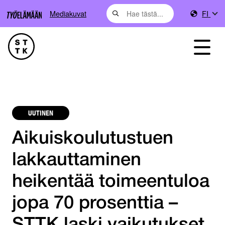
Mediakuvat
FI
UUTINEN
Aikuiskoulutustuen
lakkauttaminen
heikentää toimeentuloa
jopa 70 prosenttia –