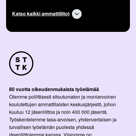
Katso kaikki ammattiliitot
80 vuotta oikeudenmukaista työelämää
Olemme poliittisesti sitoutumaton ja moniarvoinen
koulutettujen ammattilaisten keskusjärjestö, johon
kuuluu 12 jäsenliittoa ja noin 400 000 jäsentä.
Työskentelemme tasa-arvoisen, yhdenvertaisen ja
turvallisen työelämän puolesta yhdessä
jäsenliittojemme kanssa. Visiomme on