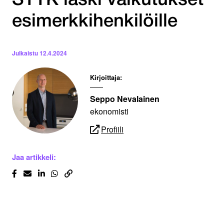
STTK laski vaikutukset
esimerkkihenkilöille
Julkaistu
12.4.2024
Kirjoittaja:
Seppo Nevalainen
ekonomisti
Profiili
Jaa artikkeli: