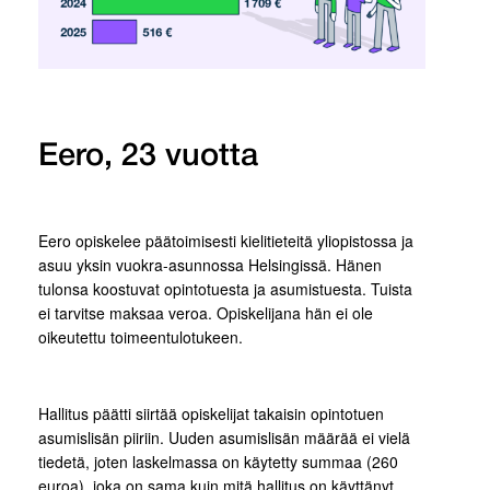
Eero, 23 vuotta
Eero opiskelee päätoimisesti kielitieteitä yliopistossa ja
asuu yksin vuokra-asunnossa Helsingissä. Hänen
tulonsa koostuvat opintotuesta ja asumistuesta. Tuista
ei tarvitse maksaa veroa. Opiskelijana hän ei ole
oikeutettu toimeentulotukeen.
Hallitus päätti siirtää opiskelijat takaisin opintotuen
asumislisän piiriin. Uuden asumislisän määrää ei vielä
tiedetä, joten laskelmassa on käytetty summaa (260
euroa), joka on sama kuin mitä hallitus on käyttänyt