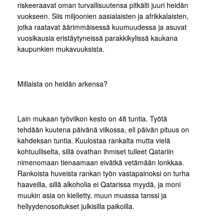
riskeeraavat oman turvallisuutensa pitkälti juuri heidän
vuokseen. Siis miljoonien aasialaisten ja afrikkalaisten,
jotka raatavat äärimmäisessä kuumuudessa ja asuvat
vuosikausia eristäytyneissä parakkikylissä kaukana
kaupunkien mukavuuksista.
Millaista on heidän arkensa?
Lain mukaan työviikon kesto on 48 tuntia. Työtä
tehdään kuutena päivänä viikossa, eli päivän pituus on
kahdeksan tuntia. Kuulostaa rankalta mutta vielä
kohtuulliselta, sillä ovathan ihmiset tulleet Qatariin
nimenomaan tienaamaan eivätkä vetämään lonkkaa.
Rankoista huveista rankan työn vastapainoksi on turha
haaveilla, sillä alkoholia ei Qatarissa myydä, ja moni
muukin asia on kielletty, muun muassa tanssi ja
hellyydenosoitukset julkisilla paikoilla.