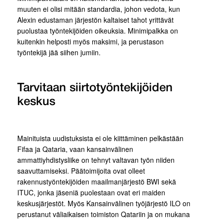
muuten ei olisi mitään standardia, johon vedota, kun
Alexin edustaman järjestön kaltaiset tahot yrittävät
puolustaa työntekijöiden oikeuksia. Minimipalkka on
kuitenkin helposti myös maksimi, ja perustason
työntekijä jää siihen jumiin.
Tarvitaan siirtotyöntekijöiden
keskus
Mainituista uudistuksista ei ole kiittäminen pelkästään
Fifaa ja Qataria, vaan kansainvälinen
ammattiyhdistysliike on tehnyt valtavan työn niiden
saavuttamiseksi. Päätoimijoita ovat olleet
rakennustyöntekijöiden maailmanjärjestö BWI sekä
ITUC, jonka jäseniä puolestaan ovat eri maiden
keskusjärjestöt. Myös Kansainvälinen työjärjestö ILO on
perustanut väliaikaisen toimiston Qatariin ja on mukana