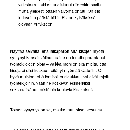
valvotaan. Laki on uudistunut niidenkin osalta,
mutta yleisesti ottaen valvonta ontuu. On siis
lottovoitto päästä töihin Fifaan kytköksissä
olevaan yritykseen.
Näyttää selvältä, että jalkapallon MM-kisojen myötä
syntynyt kansainvälinen paine on todella parantanut
työntekijöiden oloja – vaikka moni on sitä mieltä, että
kisoja ei olisi koskaan pitänyt myöntää Qatariin. On
hyvä muistaa, että ihmisoikeusloukkaukset eivät rajoitu
työntekijöihin, vaan ne koskevat esimerkiksi
seksuaalivähemmistöihin kuuluvia kisakatsojia.
Toinen kysymys on se, ovatko muutokset kestäviä.
– En tiedä. Qatarin lait voivat muuttua hetkessä. On