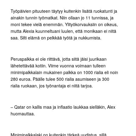
Työpäivien pituuteen täytyy kuitenkin lisätä ruokatunti ja
ainakin tunnin työmatkat. Niin ollaan jo 11 tunnissa, ja
moni tekee vielä enemmän. Ylityökorvauksiin on oikeus,
mutta Alexia kuunneltuani luulen, että monikaan ei niitä
saa. Silti elämä on pelkkää työtä ja nukkumista.
Peruspalkka ei ole riittävä, jotta siitä jäisi juurikaan
lähetettävää kotiin. Viime vuonna voimaan tulleen
minimipalkkalain mukainen palkka on 1000 rialia eli noin
280 euroa. Päälle tulee 500 rialia asumiseen ja 300
rialia ruokaan, jos työnantaja ei niitä tarjoa.
– Qatar on kallis maa ja inflaatio laukkaa sielläkin, Alex
huomauttaa.
Minimipalkkalaki on kuitenkin tärkeä uudistus, sillä