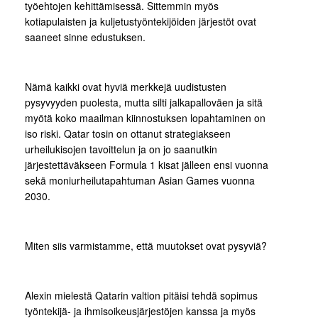
työehtojen kehittämisessä. Sittemmin myös
kotiapulaisten ja kuljetustyöntekijöiden järjestöt ovat
saaneet sinne edustuksen.
Nämä kaikki ovat hyviä merkkejä uudistusten
pysyvyyden puolesta, mutta silti jalkapalloväen ja sitä
myötä koko maailman kiinnostuksen lopahtaminen on
iso riski. Qatar tosin on ottanut strategiakseen
urheilukisojen tavoittelun ja on jo saanutkin
järjestettäväkseen Formula 1 kisat jälleen ensi vuonna
sekä moniurheilutapahtuman Asian Games vuonna
2030.
Miten siis varmistamme, että muutokset ovat pysyviä?
Alexin mielestä Qatarin valtion pitäisi tehdä sopimus
työntekijä- ja ihmisoikeusjärjestöjen kanssa ja myös