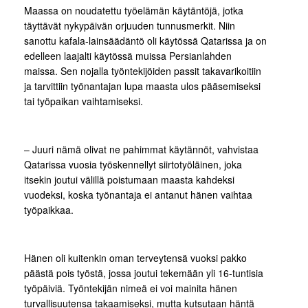
Maassa on noudatettu työelämän käytäntöjä, jotka
täyttävät nykypäivän orjuuden tunnusmerkit. Niin
sanottu kafala-lainsäädäntö oli käytössä Qatarissa ja on
edelleen laajalti käytössä muissa Persianlahden
maissa. Sen nojalla työntekijöiden passit takavarikoitiin
ja tarvittiin työnantajan lupa maasta ulos pääsemiseksi
tai työpaikan vaihtamiseksi.
– Juuri nämä olivat ne pahimmat käytännöt, vahvistaa
Qatarissa vuosia työskennellyt siirtotyöläinen, joka
itsekin joutui välillä poistumaan maasta kahdeksi
vuodeksi, koska työnantaja ei antanut hänen vaihtaa
työpaikkaa.
Hänen oli kuitenkin oman terveytensä vuoksi pakko
päästä pois työstä, jossa joutui tekemään yli 16-tuntisia
työpäiviä. Työntekijän nimeä ei voi mainita hänen
turvallisuutensa takaamiseksi, mutta kutsutaan häntä