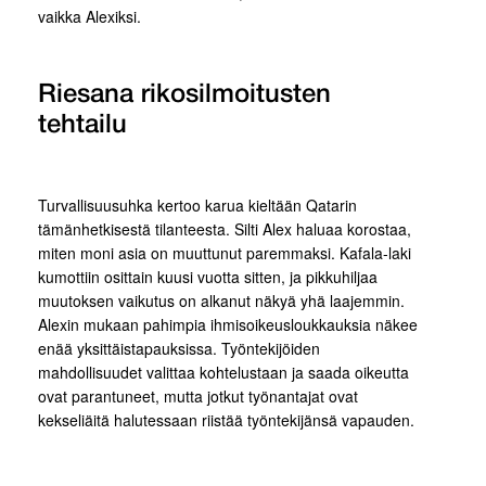
vaikka Alexiksi.
Riesana rikosilmoitusten
tehtailu
Turvallisuusuhka kertoo karua kieltään Qatarin
tämänhetkisestä tilanteesta. Silti Alex haluaa korostaa,
miten moni asia on muuttunut paremmaksi. Kafala-laki
kumottiin osittain kuusi vuotta sitten, ja pikkuhiljaa
muutoksen vaikutus on alkanut näkyä yhä laajemmin.
Alexin mukaan pahimpia ihmisoikeusloukkauksia näkee
enää yksittäistapauksissa. Työntekijöiden
mahdollisuudet valittaa kohtelustaan ja saada oikeutta
ovat parantuneet, mutta jotkut työnantajat ovat
kekseliäitä halutessaan riistää työntekijänsä vapauden.