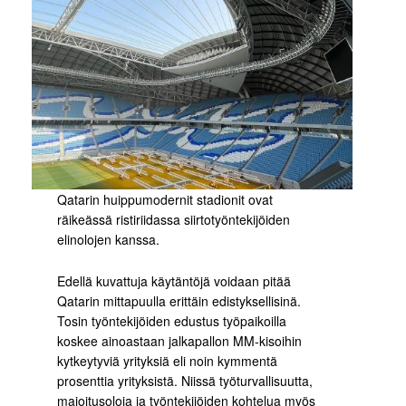
Qatarin huippumodernit stadionit ovat
räikeässä ristiriidassa siirtotyöntekijöiden
elinolojen kanssa.
Edellä kuvattuja käytäntöjä voidaan pitää
Qatarin mittapuulla erittäin edistyksellisinä.
Tosin työntekijöiden edustus työpaikoilla
koskee ainoastaan jalkapallon MM-kisoihin
kytkeytyviä yrityksiä eli noin kymmentä
prosenttia yrityksistä. Niissä työturvallisuutta,
majoitusoloja ja työntekijöiden kohtelua myös