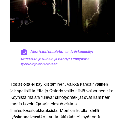
Alex (nimi muutettu) on työskennellyt
Qatarissa jo vuosia ja nähnyt kehityksen
työntekijöiden oloissa.
Tosiasioita ei käy kiistäminen, vaikka kansainvälinen
jalkapalloliitto Fifa ja Qatarin valtio niistä vaikenevatkin:
Köyhistä maista tulevat siirtotyöntekijät ovat kärsineet
monin tavoin Qatarin olosuhteista ja
ihmisoikeusloukkauksista. Moni on kuollut siellä
työskennellessään, mutta tätäkään ei myönnetä.