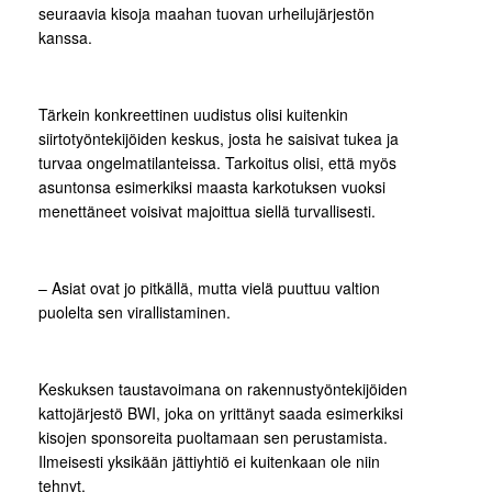
seuraavia kisoja maahan tuovan urheilujärjestön
kanssa.
Tärkein konkreettinen uudistus olisi kuitenkin
siirtotyöntekijöiden keskus, josta he saisivat tukea ja
turvaa ongelmatilanteissa. Tarkoitus olisi, että myös
asuntonsa esimerkiksi maasta karkotuksen vuoksi
menettäneet voisivat majoittua siellä turvallisesti.
– Asiat ovat jo pitkällä, mutta vielä puuttuu valtion
puolelta sen virallistaminen.
Keskuksen taustavoimana on rakennustyöntekijöiden
kattojärjestö BWI, joka on yrittänyt saada esimerkiksi
kisojen sponsoreita puoltamaan sen perustamista.
Ilmeisesti yksikään jättiyhtiö ei kuitenkaan ole niin
tehnyt.