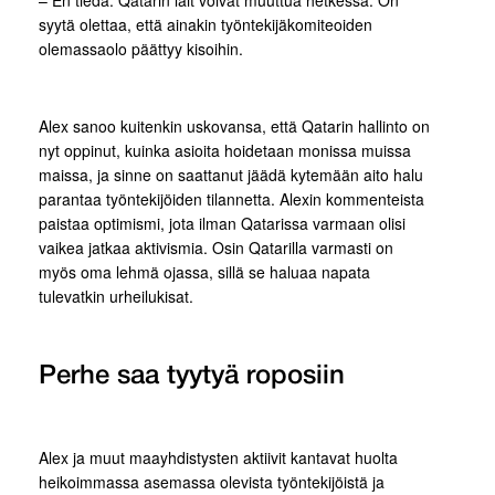
syytä olettaa, että ainakin työntekijäkomiteoiden
olemassaolo päättyy kisoihin.
Alex sanoo kuitenkin uskovansa, että Qatarin hallinto on
nyt oppinut, kuinka asioita hoidetaan monissa muissa
maissa, ja sinne on saattanut jäädä kytemään aito halu
parantaa työntekijöiden tilannetta. Alexin kommenteista
paistaa optimismi, jota ilman Qatarissa varmaan olisi
vaikea jatkaa aktivismia. Osin Qatarilla varmasti on
myös oma lehmä ojassa, sillä se haluaa napata
tulevatkin urheilukisat.
Perhe saa tyytyä roposiin
Alex ja muut maayhdistysten aktiivit kantavat huolta
heikoimmassa asemassa olevista työntekijöistä ja