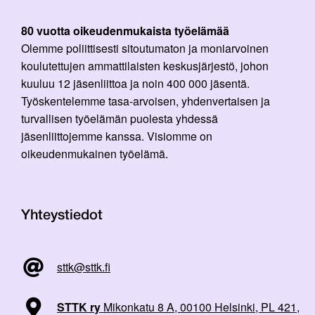
80 vuotta oikeudenmukaista työelämää
Olemme poliittisesti sitoutumaton ja moniarvoinen
koulutettujen ammattilaisten keskusjärjestö, johon
kuuluu 12 jäsenliittoa ja noin 400 000 jäsentä.
Työskentelemme tasa-arvoisen, yhdenvertaisen ja
turvallisen työelämän puolesta yhdessä
jäsenliittojemme kanssa. Visiomme on
oikeudenmukainen työelämä.
Yhteystiedot
sttk@sttk.fi
STTK ry
Mikonkatu 8 A, 00100 Helsinki, PL 421,