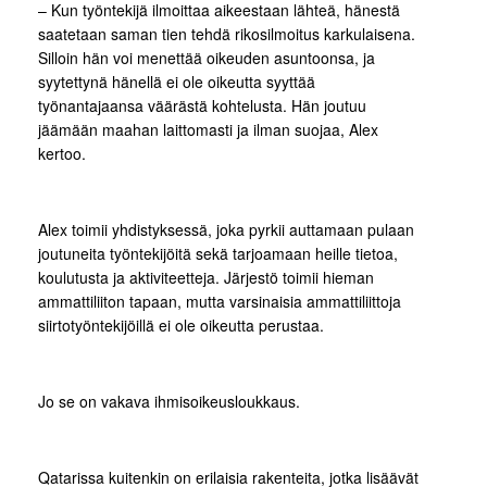
– Kun työntekijä ilmoittaa aikeestaan lähteä, hänestä
saatetaan saman tien tehdä rikosilmoitus karkulaisena.
Silloin hän voi menettää oikeuden asuntoonsa, ja
syytettynä hänellä ei ole oikeutta syyttää
työnantajaansa väärästä kohtelusta. Hän joutuu
jäämään maahan laittomasti ja ilman suojaa, Alex
kertoo.
Alex toimii yhdistyksessä, joka pyrkii auttamaan pulaan
joutuneita työntekijöitä sekä tarjoamaan heille tietoa,
koulutusta ja aktiviteetteja. Järjestö toimii hieman
ammattiliiton tapaan, mutta varsinaisia ammattiliittoja
siirtotyöntekijöillä ei ole oikeutta perustaa.
Jo se on vakava ihmisoikeusloukkaus.
Qatarissa kuitenkin on erilaisia rakenteita, jotka lisäävät