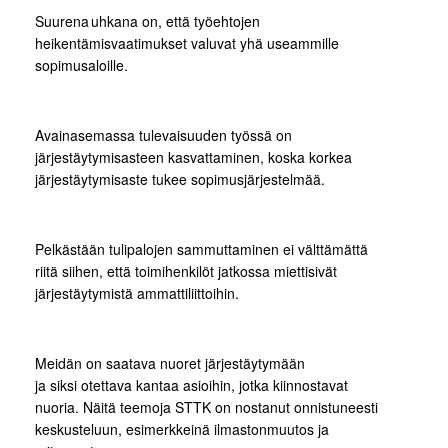
Suurena uhkana on, että työehtojen
heikentämisvaatimukset valuvat yhä useammille
sopimusaloille.
Avainasemassa tulevaisuuden työssä on
järjestäytymisasteen kasvattaminen, koska korkea
järjestäytymisaste tukee sopimusjärjestelmää.
Pelkästään tulipalojen sammuttaminen ei välttämättä
riitä siihen, että toimihenkilöt jatkossa miettisivät
järjestäytymistä ammattiliittoihin.
Meidän on saatava nuoret järjestäytymään
ja siksi otettava kantaa asioihin, jotka kiinnostavat
nuoria. Näitä teemoja STTK on nostanut onnistuneesti
keskusteluun, esimerkkeinä ilmastonmuutos ja