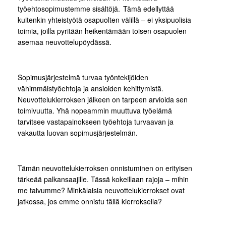
työehtosopimustemme sisältöjä. Tämä edellyttää
kuitenkin yhteistyötä osapuolten välillä – ei yksipuolisia
toimia, joilla pyritään heikentämään toisen osapuolen
asemaa neuvottelupöydässä.
Sopimusjärjestelmä turvaa työntekijöiden
vähimmäistyöehtoja ja ansioiden kehittymistä.
Neuvottelukierroksen jälkeen on tarpeen arvioida sen
toimivuutta. Yhä nopeammin muuttuva työelämä
tarvitsee vastapainokseen työehtoja turvaavan ja
vakautta luovan sopimusjärjestelmän.
Tämän neuvottelukierroksen onnistuminen on erityisen
tärkeää palkansaajille. Tässä kokeillaan rajoja – mihin
me taivumme? Minkälaisia neuvottelukierrokset ovat
jatkossa, jos emme onnistu tällä kierroksella?