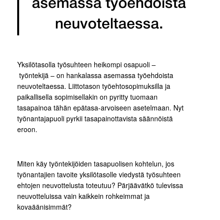
asemassa työehdoista
neuvoteltaessa.
Yksilötasolla työsuhteen heikompi osapuoli –
työntekijä – on hankalassa asemassa työehdoista
neuvoteltaessa. Liittotason työehtosopimuksilla ja
paikallisella sopimisellakin on pyritty tuomaan
tasapainoa tähän epätasa-arvoiseen asetelmaan. Nyt
työnantajapuoli pyrkii tasapainottavista säännöistä
eroon.
Miten käy työntekijöiden tasapuolisen kohtelun, jos
työnantajien tavoite yksilötasolle viedystä työsuhteen
ehtojen neuvottelusta toteutuu? Pärjäävätkö tulevissa
neuvotteluissa vain kaikkein rohkeimmat ja
kovaäänisimmät?