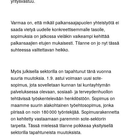
yritysvastuu.
Varmaa on, että mikäli palkansaajapuolen yhteistyötä ei
saada vietyä uudelle konkreettisemmalle tasolle,
sopimuksia on jatkossa vieläkin vaikeampi kehittää
palkansaajien etujen mukaisesti. Tilanne on jo nyt tässä
suhteessa valitettavan heikko.
Myös julkisella sektorilla on tapahtunut tänä vuonna
suuria muutoksia. 1.9. astui voimaan uusi sote-
sopimus, jota sovelletaan kunnan tai kuntayhtymän
palveluksessa olevaan, sosiaali- ja terveydenhuollon
tehtävissä työskentelevään henkilöstöön. Sopimus on
maamme suurin alakohtainen työehtosopimus, jonka
piirissä on noin 180 000 työntekijää. Sopimusrakennetta
on kehitetty vastaamaan paremmin sote-sektorin
tarpeita. Tässä mielessä tilanne poikkeaa yksityisellä
sektorilla tapahtuneista muutoksista.