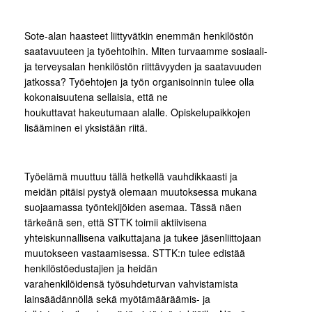
Sote-alan haasteet liittyvätkin enemmän henkilöstön
saatavuuteen ja työehtoihin. Miten turvaamme sosiaali-
ja terveysalan henkilöstön riittävyyden ja saatavuuden
jatkossa? Työehtojen ja työn organisoinnin tulee olla
kokonaisuutena sellaisia, että ne
houkuttavat hakeutumaan alalle. Opiskelupaikkojen
lisääminen ei yksistään riitä.
Työelämä muuttuu tällä hetkellä vauhdikkaasti ja
meidän pitäisi pystyä olemaan muutoksessa mukana
suojaamassa työntekijöiden asemaa. Tässä näen
tärkeänä sen, että STTK toimii aktiivisena
yhteiskunnallisena vaikuttajana ja tukee jäsenliittojaan
muutokseen vastaamisessa. STTK:n tulee edistää
henkilöstöedustajien ja heidän
varahenkilöidensä työsuhdeturvan vahvistamista
lainsäädännöllä sekä myötämääräämis- ja