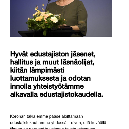
Hyvät edustajiston jäsenet,
hallitus ja muut läsnäolijat,
kiitän lämpimästi
luottamuksesta ja odotan
innolla yhteistyötämme
alkavalla edustajistokaudella.
Koronan takia emme pääse aloittamaan
edustajistokauttamme yhdessä. Toivon, että keväällä
tilanne on parempi ja voimme tavata toisemme