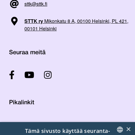
sttk@sttk.fi
STTK ry
Mikonkatu 8 A, 00100 Helsinki, PL 421,
00101 Helsinki
Seuraa meitä
Pikalinkit
Yhteystiedot
×
Tämä sivusto käyttää seuranta-
Laskutustiedot