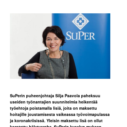
SuPerin puheenjohtaja Silja Paavola paheksuu
useiden työnantajien suunnitelmia heikentää
työehtoja poistamalla lisiä, joita on maksettu
hoitajille joustamisesta vaikeassa työvoimapulassa
ja koronakriisissä. Yleisin maksettu lisä on ollut
korotettu hälytysraha. SuPerin kyselyn mukaan