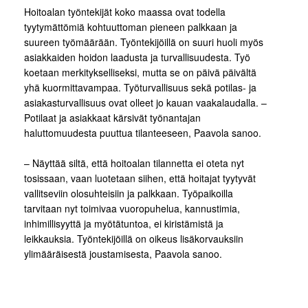
Hoitoalan työntekijät koko maassa ovat todella
tyytymättömiä kohtuuttoman pieneen palkkaan ja
suureen työmäärään. Työntekijöillä on suuri huoli myös
asiakkaiden hoidon laadusta ja turvallisuudesta. Työ
koetaan merkitykselliseksi, mutta se on päivä päivältä
yhä kuormittavampaa. Työturvallisuus sekä potilas- ja
asiakasturvallisuus ovat olleet jo kauan vaakalaudalla. –
Potilaat ja asiakkaat kärsivät työnantajan
haluttomuudesta puuttua tilanteeseen, Paavola sanoo.
– Näyttää siltä, että hoitoalan tilannetta ei oteta nyt
tosissaan, vaan luotetaan siihen, että hoitajat tyytyvät
vallitseviin olosuhteisiin ja palkkaan. Työpaikoilla
tarvitaan nyt toimivaa vuoropuhelua, kannustimia,
inhimillisyyttä ja myötätuntoa, ei kiristämistä ja
leikkauksia. Työntekijöillä on oikeus lisäkorvauksiin
ylimääräisestä joustamisesta, Paavola sanoo.