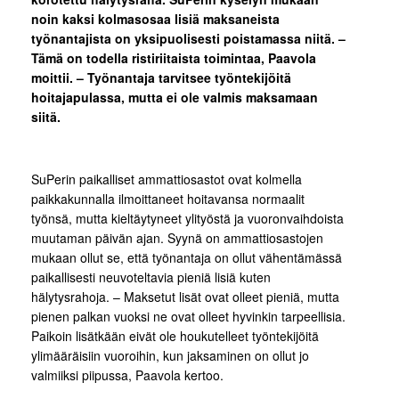
noin kaksi kolmasosaa lisiä maksaneista
työnantajista on yksipuolisesti poistamassa niitä. –
Tämä on todella ristiriitaista toimintaa, Paavola
moittii. – Työnantaja tarvitsee työntekijöitä
hoitajapulassa, mutta ei ole valmis maksamaan
siitä.
SuPerin paikalliset ammattiosastot ovat kolmella
paikkakunnalla ilmoittaneet hoitavansa normaalit
työnsä, mutta kieltäytyneet ylityöstä ja vuoronvaihdoista
muutaman päivän ajan. Syynä on ammattiosastojen
mukaan ollut se, että työnantaja on ollut vähentämässä
paikallisesti neuvoteltavia pieniä lisiä kuten
hälytysrahoja. – Maksetut lisät ovat olleet pieniä, mutta
pienen palkan vuoksi ne ovat olleet hyvinkin tarpeellisia.
Paikoin lisätkään eivät ole houkutelleet työntekijöitä
ylimääräisiin vuoroihin, kun jaksaminen on ollut jo
valmiiksi piipussa, Paavola kertoo.