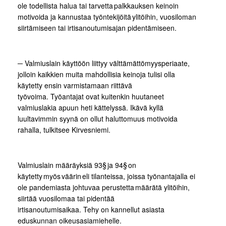
ole todellista halua tai tarvetta palkkauksen keinoin
motivoida ja kannustaa työntekijöitä ylitöihin, vuosiloman
siirtämiseen tai irtisanoutumisajan pidentämiseen.
─ Valmiuslain käyttöön liittyy välttämättömyysperiaate,
jolloin kaikkien muita mahdollisia keinoja tulisi olla
käytetty ensin varmistamaan riittävä
työvoima. Työantajat ovat kuitenkin huutaneet
valmiuslakia apuun heti kättelyssä. Ikävä kyllä
luultavimmin syynä on ollut haluttomuus motivoida
rahalla, tulkitsee Kirvesniemi.
Valmiuslain määräyksiä 93§ ja 94§ on
käytetty myös väärin eli tilanteissa, joissa työnantajalla ei
ole pandemiasta johtuvaa perustetta määrätä ylitöihin,
siirtää vuosilomaa tai pidentää
irtisanoutumisaikaa. Tehy on kannellut asiasta
eduskunnan oikeusasiamiehelle.