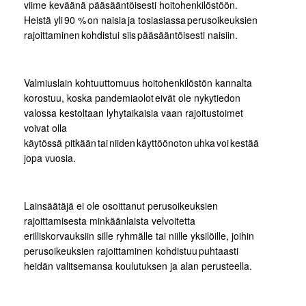
viime keväänä pääsääntöisesti hoitohenkilöstöön.
Heistä yli 90 % on naisia ja tosiasiassa perusoikeuksien
rajoittaminen kohdistui siis pääsääntöisesti naisiin.
Valmiuslain kohtuuttomuus hoitohenkilöstön kannalta
korostuu, koska pandemiaolot eivät ole nykytiedon
valossa kestoltaan lyhytaikaisia vaan rajoitustoimet
voivat olla
käytössä pitkään tai niiden käyttöönoton uhka voi kestää
jopa vuosia.
Lainsäätäjä ei ole osoittanut perusoikeuksien
rajoittamisesta minkäänlaista velvoitetta
erilliskorvauksiin sille ryhmälle tai niille yksilöille, joihin
perusoikeuksien rajoittaminen kohdistuu puhtaasti
heidän valitsemansa koulutuksen ja alan perusteella.