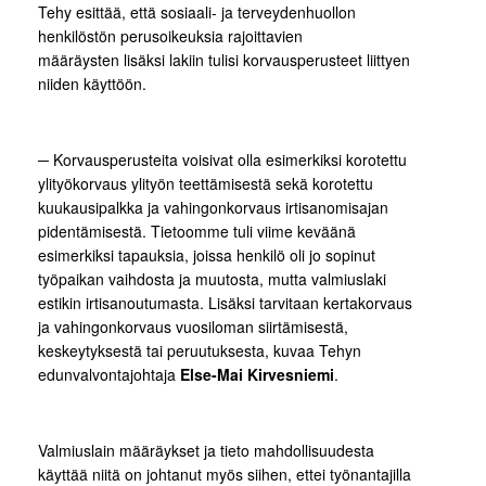
Tehy esittää, että sosiaali- ja terveydenhuollon
henkilöstön perusoikeuksia rajoittavien
määräysten lisäksi lakiin tulisi korvausperusteet liittyen
niiden käyttöön.
─ Korvausperusteita voisivat olla esimerkiksi korotettu
ylityökorvaus ylityön teettämisestä sekä korotettu
kuukausipalkka ja vahingonkorvaus irtisanomisajan
pidentämisestä. Tietoomme tuli viime keväänä
esimerkiksi tapauksia, joissa henkilö oli jo sopinut
työpaikan vaihdosta ja muutosta, mutta valmiuslaki
estikin irtisanoutumasta. Lisäksi tarvitaan kertakorvaus
ja vahingonkorvaus vuosiloman siirtämisestä,
keskeytyksestä tai peruutuksesta, kuvaa Tehyn
edunvalvontajohtaja
Else-Mai Kirvesniemi
.
Valmiuslain määräykset ja tieto mahdollisuudesta
käyttää niitä on johtanut myös siihen, ettei työnantajilla