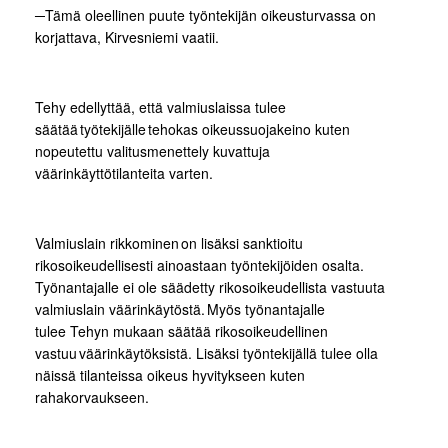
─Tämä oleellinen puute työntekijän oikeusturvassa on
korjattava, Kirvesniemi vaatii.
Tehy edellyttää, että valmiuslaissa tulee
säätää työtekijälle tehokas oikeussuojakeino kuten
nopeutettu valitusmenettely kuvattuja
väärinkäyttötilanteita varten.
Valmiuslain rikkominen on lisäksi sanktioitu
rikosoikeudellisesti ainoastaan työntekijöiden osalta.
Työnantajalle ei ole säädetty rikosoikeudellista vastuuta
valmiuslain väärinkäytöstä. Myös työnantajalle
tulee Tehyn mukaan säätää rikosoikeudellinen
vastuu väärinkäytöksistä. Lisäksi työntekijällä tulee olla
näissä tilanteissa oikeus hyvitykseen kuten
rahakorvaukseen.