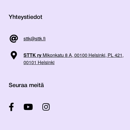
Yhteystiedot
sttk@sttk.fi
STTK ry
Mikonkatu 8 A, 00100 Helsinki, PL 421,
00101 Helsinki
Seuraa meitä