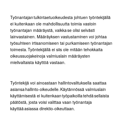
Työnantajan tulkintaetuoikeudesta johtuen työntekijällä
ei kuitenkaan ole mahdollisuutta toimia vastoin
työnantajan määräystä, vaikka se olisi selvästi
lainvastainen. Määräyksen vastustaminen voi johtaa
työsuhteen irtisanomiseen tai purkamiseen työnantajan
toimesta. Työntekijällä ei siis ole mitään tehokkaita
oikeussuojakeinoja valmiuslain määräysten
mielivaltaista käyttöä vastaan.
Työntekijä voi ainoastaan hallintovalituksella saattaa
asiansa hallinto-oikeudelle. Käytännössä valmiuslain
käyttämisestä ei kuitenkaan työpaikoilla tehdä sellaista
päätöstä, josta voisi valittaa vaan työnantaja
käyttää asiassa direktio-oikeuttaan.