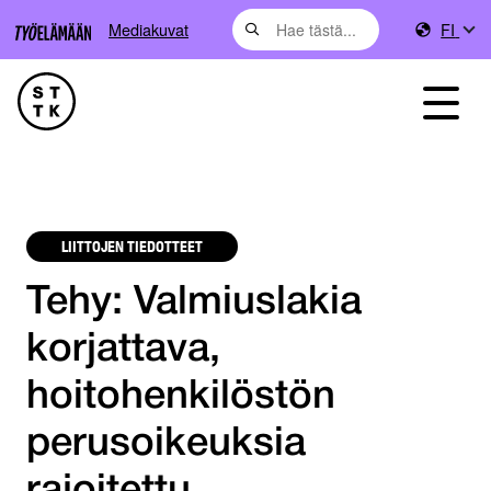
Mediakuvat
FI
LIITTOJEN TIEDOTTEET
Tehy: Valmiuslakia
korjattava,
hoitohenkilöstön
perusoikeuksia