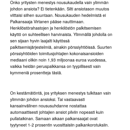
Onko yritysten menestys nousukaudella vain ylimmän
johdon ansiota? Ei tietenkään. Silti ansiotason muutos
viittaisi siihen suuntaan. Nousukauden hedelmistä ei
Palkansaaja Virtanen pääse nauttimaan.
Henkilöstörahastojen ja henkilöstön palkitsemisen
käyttö on suhteellisen harvinaista. Ylimmällä johdolla on
sen sijaan hyvin laajalti käytössä
palkitsemisjärjestelmiä, ainakin pörssiyhtiöissä. Suurten
pörssiyhtiöiden toimitusjohtajien kokonaisansioiden
mediaani olikin noin 1,93 miljoonaa euroa vuodessa,
vaikka heidän peruspalkkansa on tyypillisesti vain
kymmeniä prosentteja tästä.
On kestämätöntä, jos yrityksen menestys tulkitaan vain
ylimmän johdon ansioksi. Tai vastaavasti
kansainvälinen noususuhdanne nostattaa
automaattisesti johtajien ansiot pilviin nopeasti kuin
pullataikinan. Samaan aikaan palkansaajat ovat
tyytyneet 1-2 prosentin vuosittaisiin palkankorotuksiin.