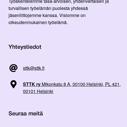
Työskentelemme tasa-arvoisen, yhdenvertaisen ja
turvallisen työelämän puolesta yhdessä
jäsenliittojemme kanssa. Visiomme on
oikeudenmukainen työelämä.
Yhteystiedot
sttk@sttk.fi
STTK ry
Mikonkatu 8 A, 00100 Helsinki, PL 421,
00101 Helsinki
Seuraa meitä