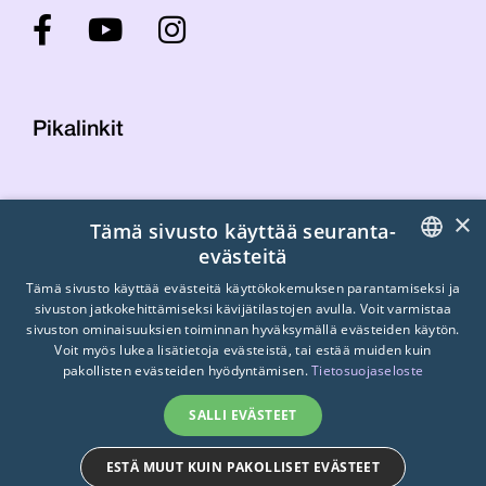
Pikalinkit
Yhteystiedot
×
Tämä sivusto käyttää seuranta-
Laskutustiedot
evästeitä
STTK:n kuvapankki
FINNISH
Tietosuojaseloste
Tämä sivusto käyttää evästeitä käyttökokemuksen parantamiseksi ja
sivuston jatkokehittämiseksi kävijätilastojen avulla. Voit varmistaa
Turvallisemman tilan periaatteet
ENGLISH
sivuston ominaisuuksien toiminnan hyväksymällä evästeiden käytön.
Voit myös lukea lisätietoja evästeistä, tai estää muiden kuin
SWEDISH
pakollisten evästeiden hyödyntämisen.
Tietosuojaseloste
SALLI EVÄSTEET
ESTÄ MUUT KUIN PAKOLLISET EVÄSTEET
© 2026
STTK.
Made with ❤ by
Avoin.Systems