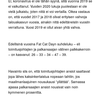
Ei, koronavirus ei ole tähän syynä, sillä vuonna 2019 se
ei vaikuttanut. Vuoden 2020 lukuja puolestaan ei ole
vielä julkaistu, joten niitä ei voi vertailla. Oikea vastaus
on, että vuodet 2017 ja 2018 olivat erityisen vahvoja
talouskasvun vuosia, ainakin niitä edeltäneisiin vuosiin
verrattuna. Vuosi 2019 ei ollut aivan yhtä vahva.
Edellisinä vuosina Fat Cat Dayn suhdeluku – eli
toimitusjohtajien ja palkansaajan välinen palkkakerroin
– on kasvanut: 26 – 33 – 34 – 47 – 39.
Havainto siis on, että toimitusjohtajien ansiot saattavat
jopa lähes kaksinkertaistua nopeaan tahtiin, jos
maailmanlaajuinen nousukausi ”yllättää”. Samassa
ajassa palkansaajien ansiot nousivat vain noin
kymmenen prosenttia.