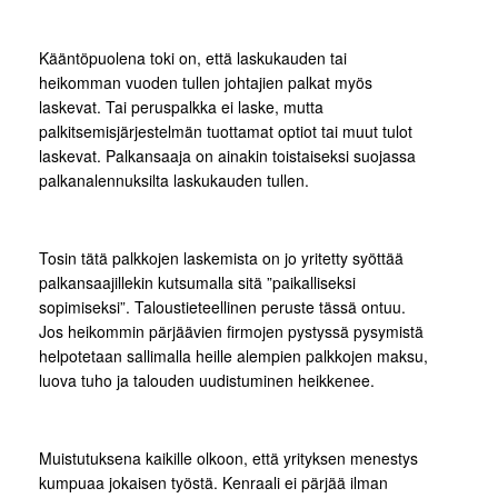
Kääntöpuolena toki on, että laskukauden tai
heikomman vuoden tullen johtajien palkat myös
laskevat. Tai peruspalkka ei laske, mutta
palkitsemisjärjestelmän tuottamat optiot tai muut tulot
laskevat. Palkansaaja on ainakin toistaiseksi suojassa
palkanalennuksilta laskukauden tullen.
Tosin tätä palkkojen laskemista on jo yritetty syöttää
palkansaajillekin kutsumalla sitä ”paikalliseksi
sopimiseksi”. Taloustieteellinen peruste tässä ontuu.
Jos heikommin pärjäävien firmojen pystyssä pysymistä
helpotetaan sallimalla heille alempien palkkojen maksu,
luova tuho ja talouden uudistuminen heikkenee.
Muistutuksena kaikille olkoon, että yrityksen menestys
kumpuaa jokaisen työstä. Kenraali ei pärjää ilman