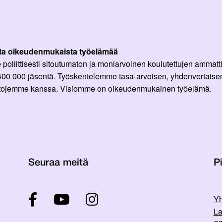
ta oikeudenmukaista työelämää
oliittisesti sitoutumaton ja moniarvoinen koulutettujen ammattil
 400 000 jäsentä. Työskentelemme tasa-arvoisen, yhdenvertaisen
ittojemme kanssa. Visiomme on oikeudenmukainen työelämä.
Seuraa meitä
Pi
Yh
La