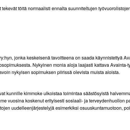
 tekevät töitä normaalisti ennalta suunniteltujen työvuorolistojen
y:hyn, jonka keskeisenä tavoitteena on saada käynnistettyä Ava
sopimuksesta. Nykyinen monia aloja laajasti kattava Avainta-ty
voin nykyisen sopimuksen piirissä olevista muista aloista.
at kunnille kimmoke ulkoistaa toimintaa säästösyistä halvemman
me vuosina koskenut erityisesti sosiaali- ja terveydenhuollon p
tojen uudelleenjärjestelyjä esimerkiksi osuuskuntamuotoon, pois