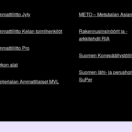
mattiliitto Jyty
METO – Metsäalan Asiant
mattiliitto Kelan toimihenkilöt
Rakennusinsinöörit ja -
arkkitehdit RIA
mattiliitto Pro
Suomen Konepäällystöliit
rkon alat
Suomen lähi- ja perushoita
SuPer
ijerialan Ammattilaiset MVL