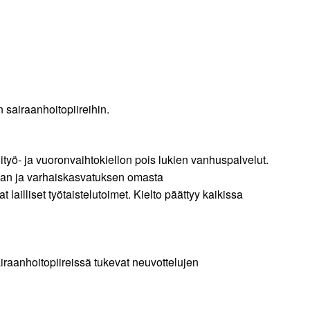
 sairaanhoitopiireihin.
ityö- ja vuoronvaihtokiellon pois lukien vanhuspalvelut.
alan ja varhaiskasvatuksen omasta
ailliset työtaistelutoimet. Kielto päättyy kaikissa
aanhoitopiireissä tukevat neuvottelujen