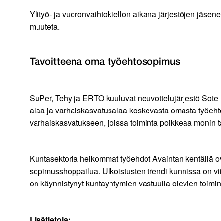
Ylityö- ja vuoronvaihtokiellon aikana järjestöjen jäsenet
muuteta.
Tavoitteena oma työehtosopimus
SuPer, Tehy ja ERTO kuuluvat neuvottelujärjestö Sote r
alaa ja varhaiskasvatusalaa koskevasta omasta työehto
varhaiskasvatukseen, joissa toiminta poikkeaa monin ta
Kuntasektoria heikommat työehdot Avaintan kentällä ov
sopimusshoppailua. Ulkoistusten trendi kunnissa on vii
on käynnistynyt kuntayhtymien vastuulla olevien toimin
Lisätietoja: