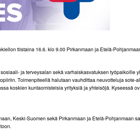
kiellon tiistaina 16.6. klo 9.00 Pirkanmaan ja Etelä-Pohjanmaan
sosiaali- ja terveysalan sekä varhaiskasvatuksen työpaikoille yl
opiiriin. Toimenpiteellä halutaan vauhdittaa neuvotteluja sote-
a koskien kuntaomisteisia yrityksiä ja yhteisöjä. Kyseessä ovat l
nmaan, Keski-Suomen sekä Pirkanmaan ja Etelä-Pohjanmaan sair
ltoon.