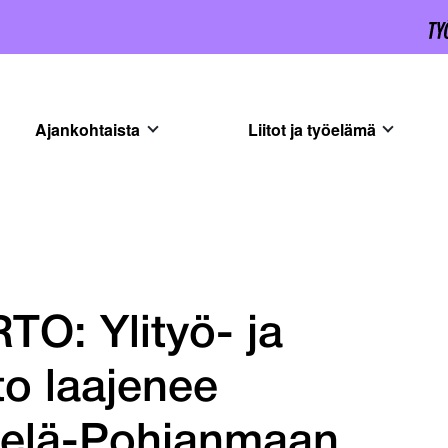
Ajankohtaista
Liitot ja työelämä
TO: Ylityö- ja
to laajenee
telä-Pohjanmaan