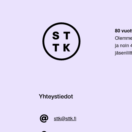
80 vuot
Olemme p
ja noin
jäsenli
Yhteystiedot
sttk@sttk.fi