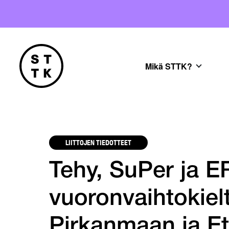
Mikä STTK?
LIITTOJEN TIEDOTTEET
Tehy, SuPer ja ER
vuoronvaihtokiel
Pirkanmaan ja E