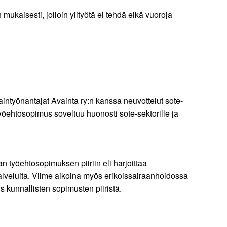
 mukaisesti, jolloin ylityötä ei tehdä eikä vuoroja
intyönantajat Avainta ry:n kanssa neuvottelut sote-
öehtosopimus soveltuu huonosti sote-sektorille ja
 työehtosopimuksen piiriin eli harjoittaa
alveluita. Viime aikoina myös erikoissairaanhoidossa
 kunnallisten sopimusten piiristä.