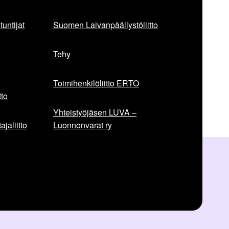
untijat
Suomen Laivanpäällystöliitto
Tehy
Toimihenkilöliitto ERTO
to
Yhteistyöjäsen LUVA –
jaliitto
Luonnonvarat ry