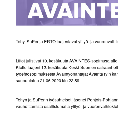
Tehy, SuPer ja ERTO laajentavat ylityö- ja vuoronvaihto
Liitot julistivat 10. kesäkuuta AVAINTES-sopimusalalle 
Kielto laajeni 12. kesäkuuta Keski-Suomen sairaanhoit
työehtosopimuksesta Avaintyönantajat Avainta ry:n kanss
sunnuntaina 21.06.2020 klo 23.59.
Tehyn ja SuPerin työsuhteiset jäsenet Pohjois-Pohja
vauhdittamista osallistumalla ylityö- ja vuoronvaihtokie