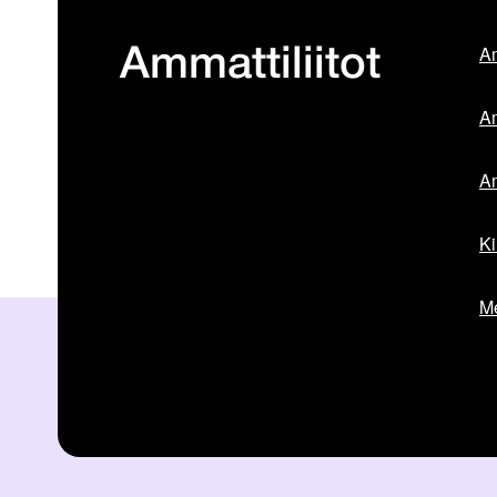
Am
Ammattiliitot
Am
Am
Ki
Me