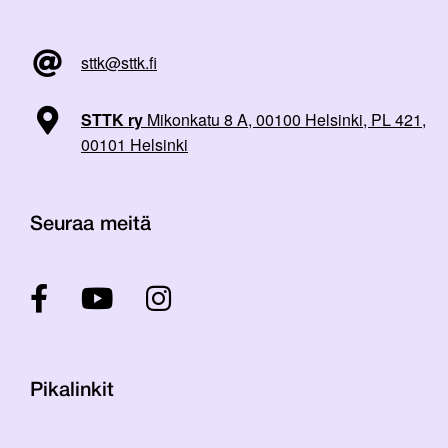
sttk@sttk.fi
STTK ry
Mikonkatu 8 A, 00100 Helsinki, PL 421,
00101 Helsinki
Seuraa meitä
Pikalinkit