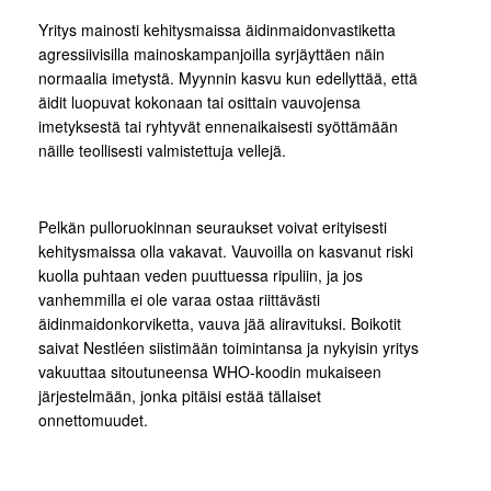
Yritys mainosti kehitysmaissa äidinmaidonvastiketta
agressiivisilla mainoskampanjoilla syrjäyttäen näin
normaalia imetystä. Myynnin kasvu kun edellyttää, että
äidit luopuvat kokonaan tai osittain vauvojensa
imetyksestä tai ryhtyvät ennenaikaisesti syöttämään
näille teollisesti valmistettuja vellejä.
Pelkän pulloruokinnan seuraukset voivat erityisesti
kehitysmaissa olla vakavat. Vauvoilla on kasvanut riski
kuolla puhtaan veden puuttuessa ripuliin, ja jos
vanhemmilla ei ole varaa ostaa riittävästi
äidinmaidonkorviketta, vauva jää aliravituksi. Boikotit
saivat Nestléen siistimään toimintansa ja nykyisin yritys
vakuuttaa sitoutuneensa WHO-koodin mukaiseen
järjestelmään, jonka pitäisi estää tällaiset
onnettomuudet.