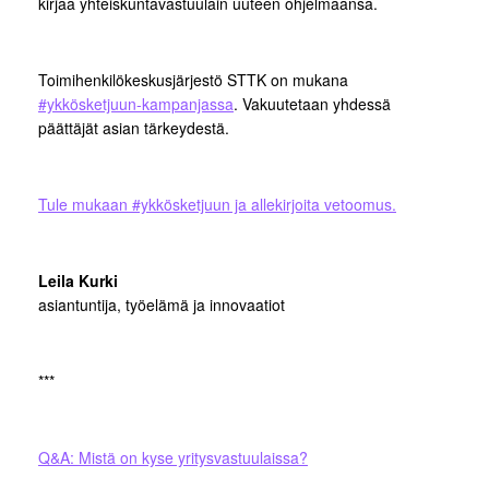
kirjaa yhteiskuntavastuulain uuteen ohjelmaansa.
Toimihenkilökeskusjärjestö STTK on mukana
#ykkösketjuun-kampanjassa
. Vakuutetaan yhdessä
päättäjät asian tärkeydestä.
Tule mukaan #ykkösketjuun ja allekirjoita vetoomus.
Leila Kurki
asiantuntija, työelämä ja innovaatiot
***
Q&A: Mistä on kyse yritysvastuulaissa?