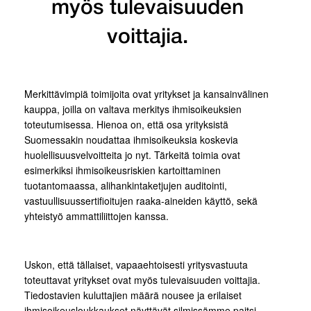
myös tulevaisuuden
voittajia.
Merkittävimpiä toimijoita ovat yritykset ja kansainvälinen
kauppa, joilla on valtava merkitys ihmisoikeuksien
toteutumisessa. Hienoa on, että osa yrityksistä
Suomessakin noudattaa ihmisoikeuksia koskevia
huolellisuusvelvoitteita jo nyt. Tärkeitä toimia ovat
esimerkiksi ihmisoikeusriskien kartoittaminen
tuotantomaassa, alihankintaketjujen auditointi,
vastuullisuussertifioitujen raaka-aineiden käyttö, sekä
yhteistyö ammattiliittojen kanssa.
Uskon, että tällaiset, vapaaehtoisesti yritysvastuuta
toteuttavat yritykset ovat myös tulevaisuuden voittajia.
Tiedostavien kuluttajien määrä nousee ja erilaiset
ihmisoikeusloukkaukset näyttävät silmissämme paitsi