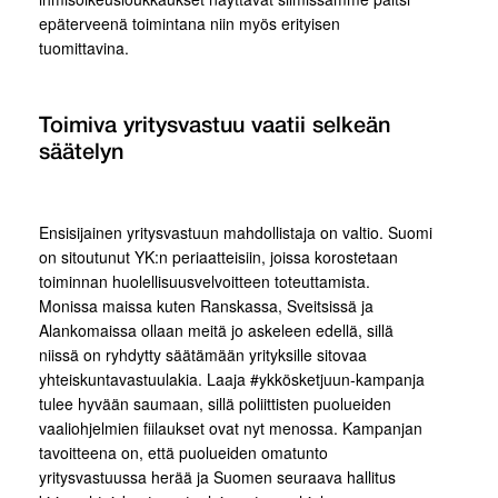
epäterveenä toimintana niin myös erityisen
tuomittavina.
Toimiva yritysvastuu vaatii selkeän
säätelyn
Ensisijainen yritysvastuun mahdollistaja on valtio. Suomi
on sitoutunut YK:n periaatteisiin, joissa korostetaan
toiminnan huolellisuusvelvoitteen toteuttamista.
Monissa maissa kuten Ranskassa, Sveitsissä ja
Alankomaissa ollaan meitä jo askeleen edellä, sillä
niissä on ryhdytty säätämään yrityksille sitovaa
yhteiskuntavastuulakia. Laaja #ykkösketjuun-kampanja
tulee hyvään saumaan, sillä poliittisten puolueiden
vaaliohjelmien fiilaukset ovat nyt menossa. Kampanjan
tavoitteena on, että puolueiden omatunto
yritysvastuussa herää ja Suomen seuraava hallitus