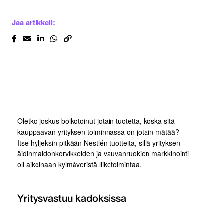
Jaa artikkeli:
Oletko joskus boikotoinut jotain tuotetta, koska sitä
kauppaavan yrityksen toiminnassa on jotain mätää?
Itse hyljeksin pitkään Nestlén tuotteita, sillä yrityksen
äidinmaidonkorvikkeiden ja vauvanruokien markkinointi
oli aikoinaan kylmäveristä liiketoimintaa.
Yritysvastuu kadoksissa