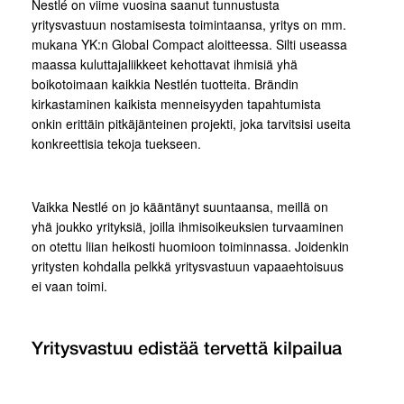
Nestlé on viime vuosina saanut tunnustusta
yritysvastuun nostamisesta toimintaansa, yritys on mm.
mukana YK:n Global Compact aloitteessa. Silti useassa
maassa kuluttajaliikkeet kehottavat ihmisiä yhä
boikotoimaan kaikkia Nestlén tuotteita. Brändin
kirkastaminen kaikista menneisyyden tapahtumista
onkin erittäin pitkäjänteinen projekti, joka tarvitsisi useita
konkreettisia tekoja tuekseen.
Vaikka Nestlé on jo kääntänyt suuntaansa, meillä on
yhä joukko yrityksiä, joilla ihmisoikeuksien turvaaminen
on otettu liian heikosti huomioon toiminnassa. Joidenkin
yritysten kohdalla pelkkä yritysvastuun vapaaehtoisuus
ei vaan toimi.
Yritysvastuu edistää tervettä kilpailua