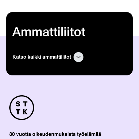
Ammattiliitot
Katso kaikki ammattiliitot
80 vuotta oikeudenmukaista työelämää