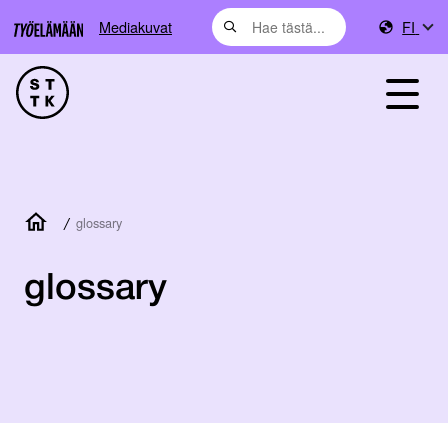
Mediakuvat
FI
/
glossary
glossary