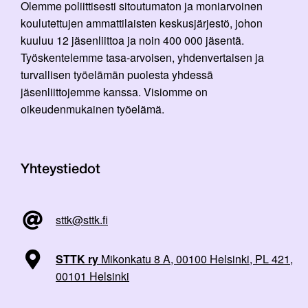
Olemme poliittisesti sitoutumaton ja moniarvoinen
koulutettujen ammattilaisten keskusjärjestö, johon
kuuluu 12 jäsenliittoa ja noin 400 000 jäsentä.
Työskentelemme tasa-arvoisen, yhdenvertaisen ja
turvallisen työelämän puolesta yhdessä
jäsenliittojemme kanssa. Visiomme on
oikeudenmukainen työelämä.
Yhteystiedot
sttk@sttk.fi
STTK ry
Mikonkatu 8 A, 00100 Helsinki, PL 421,
00101 Helsinki