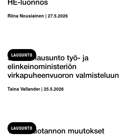
HE-luonnos
Riina Nousiainen | 27.5.2026
LAUSUNTO
STTK:n lausunto työ- ja
elinkeinoministeriön
virkapuheenvuoron valmisteluun
Taina Vallander | 25.5.2026
LAUSUNTO
Tilastotuotannon muutokset