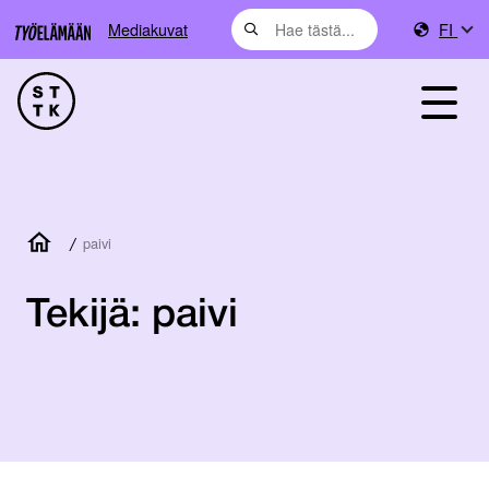
Mediakuvat
FI
/
paivi
Tekijä:
paivi