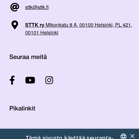
sttk@sttk.fi
STTK ry
Mikonkatu 8 A, 00100 Helsinki, PL 421,
00101 Helsinki
Seuraa meitä
Pikalinkit
Yhteystiedot
×
Tämä sivusto käyttää seuranta-